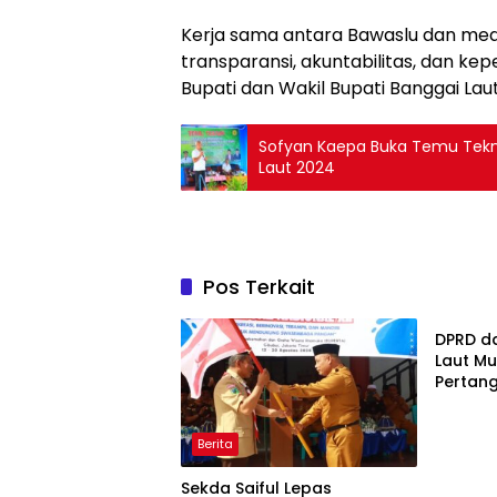
Kerja sama antara Bawaslu dan med
transparansi, akuntabilitas, dan ke
Bupati dan Wakil Bupati Banggai Laut
Sofyan Kaepa Buka Temu Tekni
Laut 2024
Pos Terkait
Berita
DPRD d
Laut M
Pertan
2025
Berita
Sekda Saiful Lepas