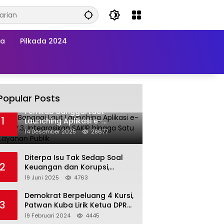
wa
Pilkada 2024
Popular Posts
Pemkab Banggai Laut
1
Launching Aplikasi e-
Balimang V.3, Integrasikan
14 Desember 2025
28677
SAKIP hingga Satu Data
Layanan Publik
Diterpa Isu Tak Sedap Soal
2
Keuangan dan Korupsi,
Pemda Balut Sebut Isu Tak
19 Juni 2025
4763
Berdasar
Demokrat Berpeluang 4 Kursi,
3
Patwan Kuba Lirik Ketua DPRD
Banggai Laut
19 Februari 2024
4445