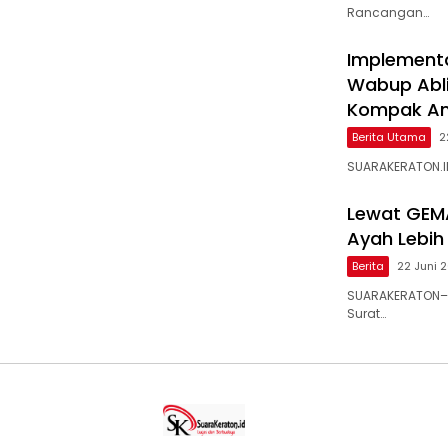
Rancangan…
Implementa
Wabup Ablit
Kompak Am
Berita Utama
2
SUARAKERATON.ID
Lewat GEM
Ayah Lebih
Berita
22 Juni 
SUARAKERATON– 
Surat…