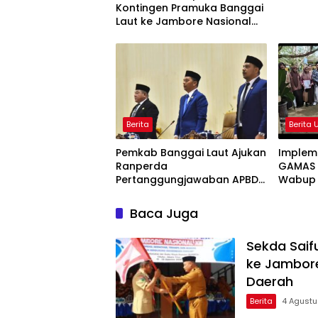
Kontingen Pramuka Banggai
Laut ke Jambore Nasional
XII, Titip Pesan Jaga Nama
Daerah
Berita
Berita
Pemkab Banggai Laut Ajukan
Implem
Ranperda
GAMAS M
Pertanggungjawaban APBD
Wabup A
2025, Realisasi Pendapatan
Para Ay
Tembus 97,02 Persen
Kompak
Baca Juga
Sekda Saif
ke Jambore
Daerah
Berita
4 Agust