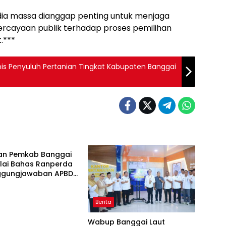
ia massa dianggap penting untuk menjaga
percayaan publik terhadap proses pemilihan
.***
s Penyuluh Pertanian Tingkat Kabupaten Banggai
an Pemkab Banggai
ulai Bahas Ranperda
ggungjawaban APBD
Berita
Wabup Banggai Laut