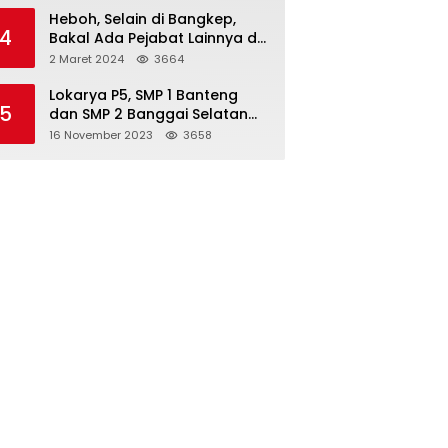
Heboh, Selain di Bangkep,
4
Bakal Ada Pejabat Lainnya di
Banggai Laut yang Bakal di
2 Maret 2024
3664
Ciduk, Bagini Kata Kapolres!
Lokarya P5, SMP 1 Banteng
5
dan SMP 2 Banggai Selatan
Curi Perhatian
16 November 2023
3658