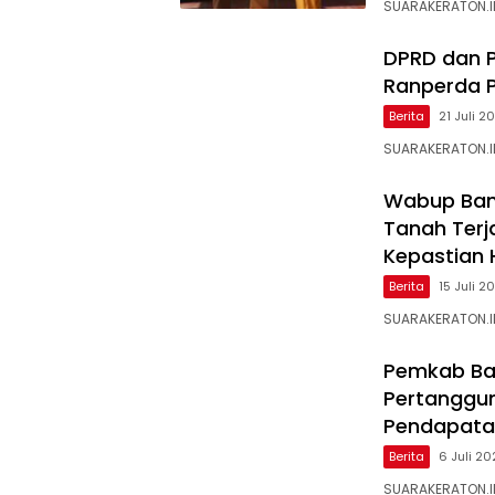
SUARAKERATON.ID
DPRD dan P
Ranperda 
Berita
21 Juli 2
SUARAKERATON.I
Wabup Ban
Tanah Terj
Kepastian
Berita
15 Juli 2
SUARAKERATON.ID–
Pemkab Ba
Pertanggun
Pendapata
Berita
6 Juli 2
SUARAKERATON.I