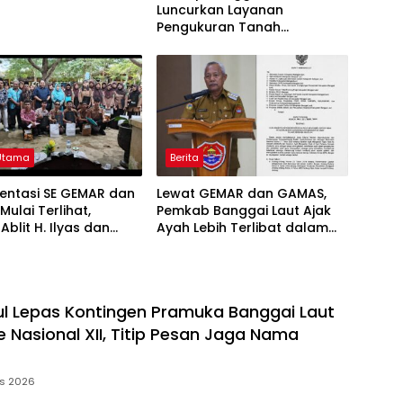
Luncurkan Layanan
Pengukuran Tanah
Terjadwal, Permudah Akses
dan Tingkatkan Kepastian
Hukum
 Utama
Berita
entasi SE GEMAR dan
Lewat GEMAR dan GAMAS,
ulai Terlihat,
Pemkab Banggai Laut Ajak
blit H. Ilyas dan
Ayah Lebih Terlibat dalam
ah di Banggai Laut
Pendidikan Anak
 Ambil Rapor Anak
ul Lepas Kontingen Pramuka Banggai Laut
 Nasional XII, Titip Pesan Jaga Nama
us 2026