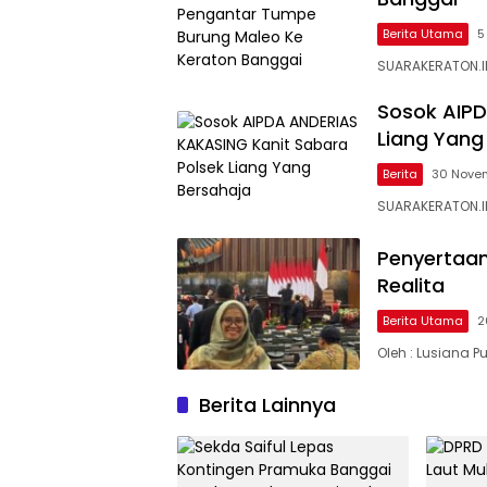
Berita Utama
5
SUARAKERATON.ID
Sosok AIPD
Liang Yang
Berita
30 Nove
SUARAKERATON.I
Penyertaan
Realita
Berita Utama
2
Oleh : Lusiana Pu
Berita Lainnya