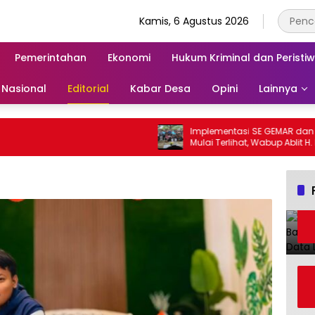
Kamis, 6 Agustus 2026
Pemerintahan
Ekonomi
Hukum Kriminal dan Peristi
Nasional
Editorial
Kabar Desa
Opini
Lainnya
Implementasi SE GEMAR dan GAMA
Mulai Terlihat, Wabup Ablit H. Ilyas 
Para Ayah di Banggai Laut Kompak
Ambil Rapor Anak