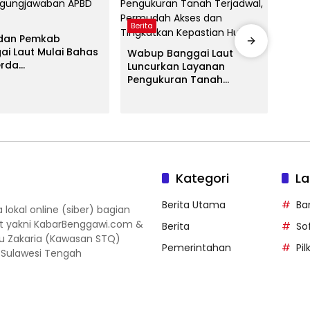
Berita
dan Pemkab
Berit
ai Laut Mulai Bahas
Wabup Banggai Laut
rda
Luncurkan Layanan
Pemk
nggungjawaban
Pengukuran Tanah
Ajuk
2025
Terjadwal, Permudah
Per
Akses dan Tingkatkan
APBD
Kepastian Hukum
Pen
97,0
Kategori
La
Berita Utama
Ba
okal online (siber) bagian
ut yakni KabarBenggawi.com &
Berita
So
gu Zakaria (Kawasan STQ)
Pemerintahan
Pi
, Sulawesi Tengah