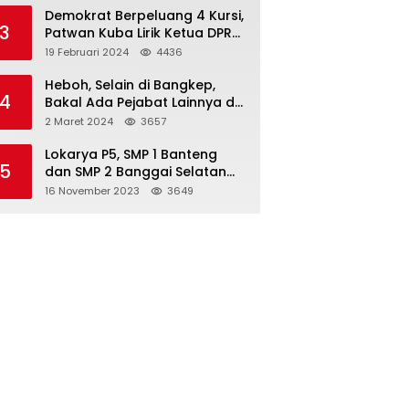
Demokrat Berpeluang 4 Kursi,
3
Patwan Kuba Lirik Ketua DPRD
Banggai Laut
19 Februari 2024
4436
Heboh, Selain di Bangkep,
4
Bakal Ada Pejabat Lainnya di
Banggai Laut yang Bakal di
2 Maret 2024
3657
Ciduk, Bagini Kata Kapolres!
Lokarya P5, SMP 1 Banteng
5
dan SMP 2 Banggai Selatan
Curi Perhatian
16 November 2023
3649