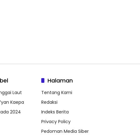
a
ab Banggai Laut
an Ranperda
tanggungjawaban
 2025, Realisasi
dapatan Tembus
2 Persen
bel
Halaman
nggai Laut
Tentang Kami
fyan Kaepa
Redaksi
lkada 2024
Indeks Berita
Privacy Policy
Pedoman Media Siber