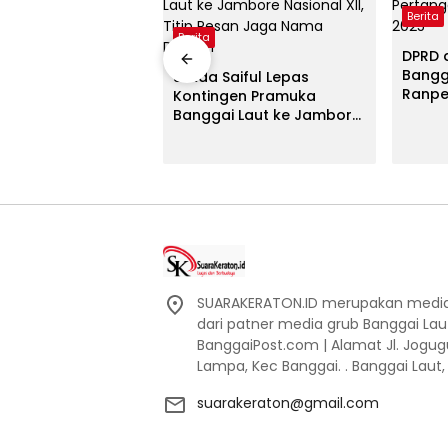
Berita
Berita
DPRD 
Bangg
Sekda Saiful Lepas
Ranpe
Kontingen Pramuka
Perta
Banggai Laut ke Jambore
APBD 
Nasional XII, Titip Pesan
Jaga Nama Daerah
SUARAKERATON.ID merupakan media l
dari patner media grub Banggai La
BanggaiPost.com | Alamat Jl. Jogu
Lampa, Kec Banggai. . Banggai Laut
suarakeraton@gmail.com