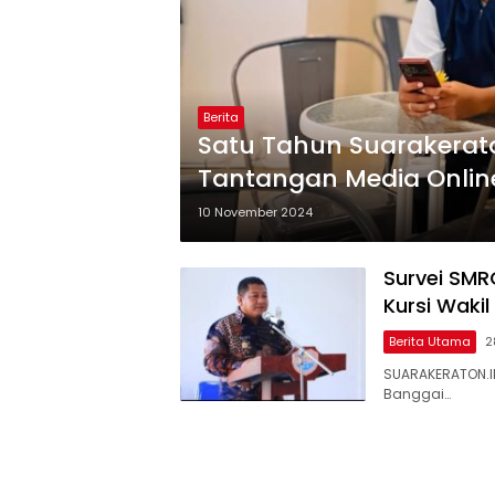
Berita
Satu Tahun Suarakerato
Tantangan Media Online 
10 November 2024
Survei SMRC
Kursi Wakil
Berita Utama
2
SUARAKERATON.ID
Banggai…