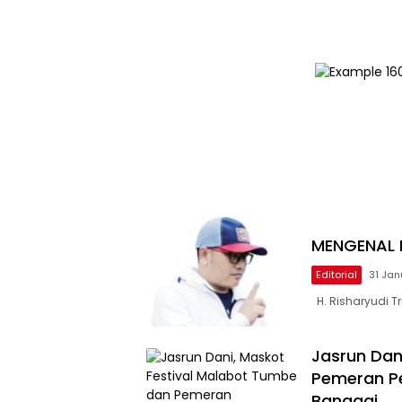
MENGENAL 
Editorial
31 Jan
H. Risharyudi T
Jasrun Dan
Pemeran P
Banggai