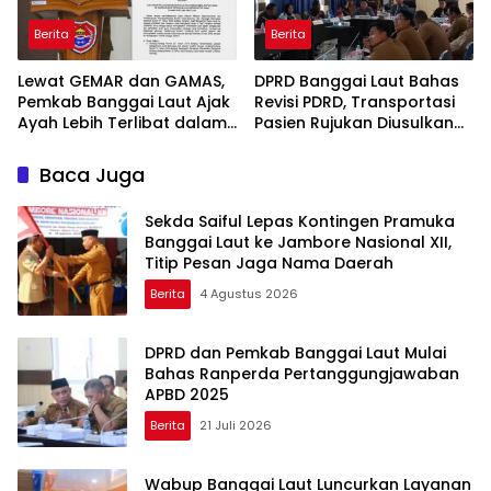
Berita
Berita
Lewat GEMAR dan GAMAS,
DPRD Banggai Laut Bahas
Pemkab Banggai Laut Ajak
Revisi PDRD, Transportasi
Ayah Lebih Terlibat dalam
Pasien Rujukan Diusulkan
Pendidikan Anak
Ditanggung BPJS
Baca Juga
Sekda Saiful Lepas Kontingen Pramuka
Banggai Laut ke Jambore Nasional XII,
Titip Pesan Jaga Nama Daerah
Berita
4 Agustus 2026
DPRD dan Pemkab Banggai Laut Mulai
Bahas Ranperda Pertanggungjawaban
APBD 2025
Berita
21 Juli 2026
Wabup Banggai Laut Luncurkan Layanan