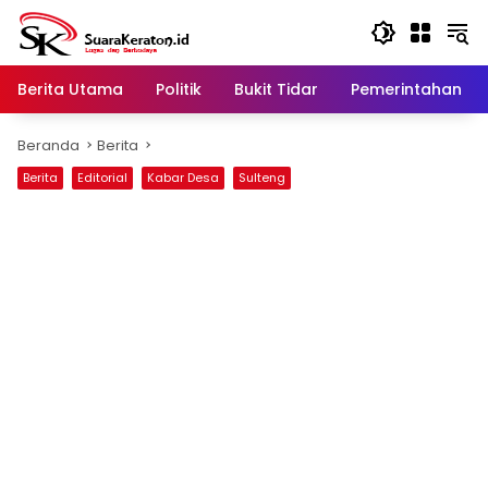
Langsung
ke
konten
Berita Utama
Politik
Bukit Tidar
Pemerintahan
Beranda
Berita
Berita
Editorial
Kabar Desa
Sulteng