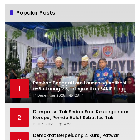
Popular Posts
Pemkab Banggai Laut Launching Aplikasi
1
e-Balimang V.3, Integrasikan SAKIP hingga
Satu Data Layanan Publik
14 Desember 2025
28114
Diterpa Isu Tak Sedap Soal Keuangan dan
2
Korupsi, Pemda Balut Sebut Isu Tak
Berdasar
19 Juni 2025
4755
Demokrat Berpeluang 4 Kursi, Patwan