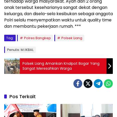
terhadap warga masyarakat. Ayah dari 2 orang
anak tersebut keseharianya sangat dekat dengan
keluarga, dan disela-sela kesibukan sebagai anggota
Polri selalu menyempatkan waktu untuk quality time
dan membantu pekerjaan rumah. ***
Tag:
Polres Bangkep
Polsek Liang
Penulis: M.IKBAL
Polsek Liang Amankan Knalpot Bogar Yang
Sangat Meresahkan Warga
Pos Terkait