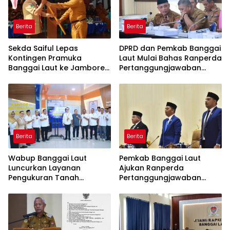
Berita
Berita
Sekda Saiful Lepas
DPRD dan Pemkab Banggai
Kontingen Pramuka
Laut Mulai Bahas Ranperda
Banggai Laut ke Jambore
Pertanggungjawaban
Nasional XII, Titip Pesan
APBD 2025
Jaga Nama Daerah
Berita
Berita
Wabup Banggai Laut
Pemkab Banggai Laut
Luncurkan Layanan
Ajukan Ranperda
Pengukuran Tanah
Pertanggungjawaban
Terjadwal, Permudah
APBD 2025, Realisasi
Akses dan Tingkatkan
Pendapatan Tembus 97,02
Kepastian Hukum
Persen