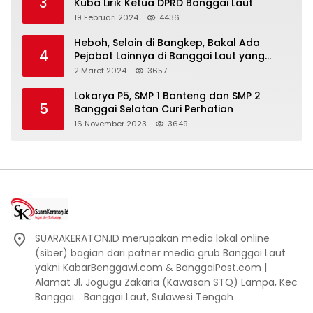
3
Kuba Lirik Ketua DPRD Banggai Laut
19 Februari 2024
4436
Heboh, Selain di Bangkep, Bakal Ada
4
Pejabat Lainnya di Banggai Laut yang
Bakal di Ciduk, Bagini Kata Kapolres!
2 Maret 2024
3657
Lokarya P5, SMP 1 Banteng dan SMP 2
5
Banggai Selatan Curi Perhatian
16 November 2023
3649
SUARAKERATON.ID merupakan media lokal online
(siber) bagian dari patner media grub Banggai Laut
yakni KabarBenggawi.com & BanggaiPost.com |
Alamat Jl. Jogugu Zakaria (Kawasan STQ) Lampa, Kec
Banggai. . Banggai Laut, Sulawesi Tengah