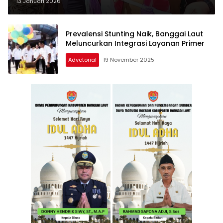
Banggai-Paisu Lamo-Dungkean
13 Januari 2026
PP
Prevalensi Stunting Naik, Banggai Laut
Meluncurkan Integrasi Layanan Primer
Advetorial
19 November 2025