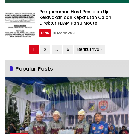
di Era Digital
Pengumuman Hasil Penilaian Uji
Kelayakan dan Kepatutan Calon
Direktur PDAM Paisu Moute
Iklan
18 Maret 2025
Paginasi
1
2
…
6
Berikutnya »
pos
Popular Posts