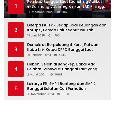
Pemkab Banggai Laut Launching Aplikasi
1
e-Balimang V.3, Integrasikan SAKIP hingga
Satu Data Layanan Publik
14 Desember 2025
28670
Diterpa Isu Tak Sedap Soal Keuangan dan
2
Korupsi, Pemda Balut Sebut Isu Tak
Berdasar
19 Juni 2025
4763
Demokrat Berpeluang 4 Kursi, Patwan
3
Kuba Lirik Ketua DPRD Banggai Laut
19 Februari 2024
4445
Heboh, Selain di Bangkep, Bakal Ada
4
Pejabat Lainnya di Banggai Laut yang
Bakal di Ciduk, Bagini Kata Kapolres!
2 Maret 2024
3664
Lokarya P5, SMP 1 Banteng dan SMP 2
5
Banggai Selatan Curi Perhatian
16 November 2023
3658