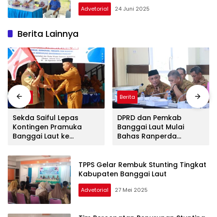
Kencana
Advetorial
24 Juni 2025
Berita Lainnya
Berita
Berita
Sekda Saiful Lepas
DPRD dan Pemkab
Kontingen Pramuka
Banggai Laut Mulai
Banggai Laut ke
Bahas Ranperda
Jambore Nasional XII,
Pertanggungjawaban
Titip Pesan Jaga Nama
APBD 2025
Daerah
TPPS Gelar Rembuk Stunting Tingkat
Kabupaten Banggai Laut
Advetorial
27 Mei 2025