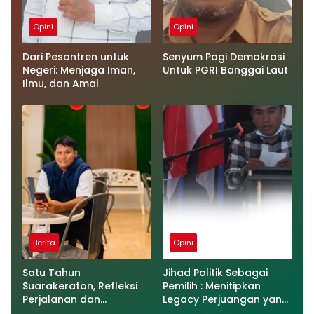
Opini
Opini
Dari Pesantren untuk
Senyum Pagi Demokrasi
Negeri: Menjaga Iman,
Untuk PGRI Banggai Laut
Ilmu, dan Amal
Berita
Opini
Satu Tahun
Jihad Politik Sebagai
Suarakeraton, Refleksi
Pemilih : Menitipkan
Perjalanan dan
Legacy Perjuangan yang
Tantangan Media Online
Baik