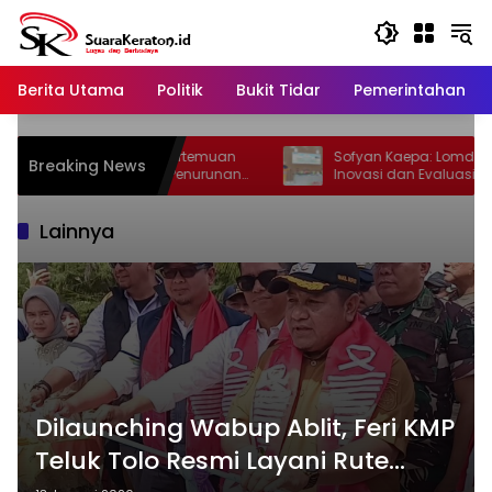
Langsung
ke
konten
Berita Utama
Politik
Bukit Tidar
Pemerintahan
 Laut Gelar Pertemuan
Sofyan Kaepa: Lomdes 2026 Jadi R
Breaking News
Perkuat Upaya Penurunan
Inovasi dan Evaluasi Kemajuan Des
nggai Laut
Lainnya
Dilaunching Wabup Ablit, Feri KMP
Teluk Tolo Resmi Layani Rute