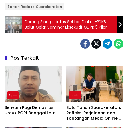
Editor: Redaksi Suarakeraton
Dorong Sinergi Lintas Sektor, Dinkes-P2KB
Balut Gelar Seminar Eksekutif GDPK 5 Pilar
Pos Terkait
Opini
Berita
Senyum Pagi Demokrasi
Satu Tahun Suarakeraton,
Untuk PGRI Banggai Laut
Refleksi Perjalanan dan
Tantangan Media Online di
Era Digital