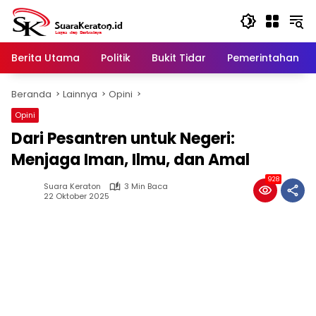
Langsung
ke
konten
Berita Utama
Politik
Bukit Tidar
Pemerintahan
Beranda
Lainnya
Opini
Opini
Dari Pesantren untuk Negeri:
Menjaga Iman, Ilmu, dan Amal
928
Suara Keraton
3 Min Baca
22 Oktober 2025