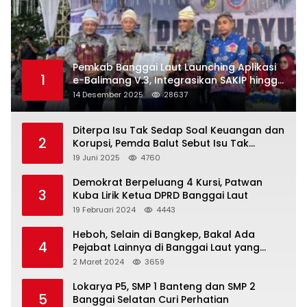
Pemkab Banggai Laut Launching Aplikasi
1
e-Balimang V.3, Integrasikan SAKIP hingga
Satu Data Layanan Publik
14 Desember 2025
28637
Diterpa Isu Tak Sedap Soal Keuangan dan
2
Korupsi, Pemda Balut Sebut Isu Tak
Berdasar
19 Juni 2025
4760
Demokrat Berpeluang 4 Kursi, Patwan
3
Kuba Lirik Ketua DPRD Banggai Laut
19 Februari 2024
4443
Heboh, Selain di Bangkep, Bakal Ada
4
Pejabat Lainnya di Banggai Laut yang
Bakal di Ciduk, Bagini Kata Kapolres!
2 Maret 2024
3659
Lokarya P5, SMP 1 Banteng dan SMP 2
5
Banggai Selatan Curi Perhatian