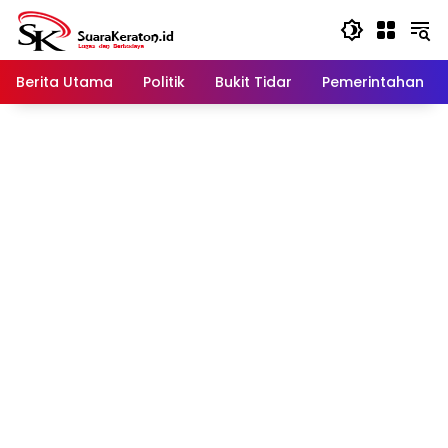
Langsung
ke
konten
Berita Utama
Politik
Bukit Tidar
Pemerintahan