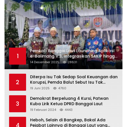
Pemkab Banggai Laut Launching Aplikasi
1
e-Balimang V.3, Integrasikan SAKIP hingga
Satu Data Layanan Publik
14 Desember 2025
28631
Diterpa Isu Tak Sedap Soal Keuangan dan
2
Korupsi, Pemda Balut Sebut Isu Tak
Berdasar
19 Juni 2025
4760
Demokrat Berpeluang 4 Kursi, Patwan
3
Kuba Lirik Ketua DPRD Banggai Laut
19 Februari 2024
4443
Heboh, Selain di Bangkep, Bakal Ada
4
Pejabat Lainnya di Banggai Laut yang