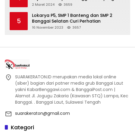
Bakal di Ciduk, Bagini Kata Kapolres!
2 Maret 2024
3659
Lokarya P5, SMP 1 Banteng dan SMP 2
5
Banggai Selatan Curi Perhatian
16 November 2023
3657
SUARAKERATON.ID merupakan media lokal online
(siber) bagian dari patner media grub Banggai Laut
yakni KabarBenggawi.com & BanggaiPost.com |
Alamat Jl. Jogugu Zakaria (Kawasan STQ) Lampa, Kec
Banggai. . Banggai Laut, Sulawesi Tengah
suarakeraton@gmail.com
Kategori