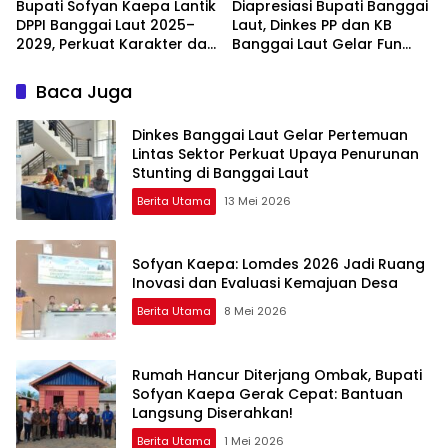
Bupati Sofyan Kaepa Lantik
Diapresiasi Bupati Banggai
DPPI Banggai Laut 2025–
Laut, Dinkes PP dan KB
2029, Perkuat Karakter dan
Banggai Laut Gelar Fun
Nasionalisme Generasi
Walk Semarakkan Hari
Muda
Aktivitas Fisik Sedunia 2026
Baca Juga
Dinkes Banggai Laut Gelar Pertemuan
Lintas Sektor Perkuat Upaya Penurunan
Stunting di Banggai Laut
Berita Utama
13 Mei 2026
Sofyan Kaepa: Lomdes 2026 Jadi Ruang
Inovasi dan Evaluasi Kemajuan Desa
Berita Utama
8 Mei 2026
Rumah Hancur Diterjang Ombak, Bupati
Sofyan Kaepa Gerak Cepat: Bantuan
Langsung Diserahkan!
Berita Utama
1 Mei 2026