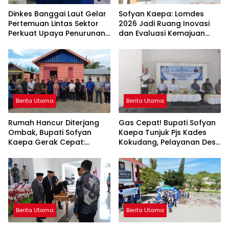
Dinkes Banggai Laut Gelar
Sofyan Kaepa: Lomdes
Pertemuan Lintas Sektor
2026 Jadi Ruang Inovasi
Perkuat Upaya Penurunan
dan Evaluasi Kemajuan
Stunting di Banggai Laut
Desa
Berita Utama
Berita Utama
Rumah Hancur Diterjang
Gas Cepat! Bupati Sofyan
Ombak, Bupati Sofyan
Kaepa Tunjuk Pjs Kades
Kaepa Gerak Cepat:
Kokudang, Pelayanan Desa
Bantuan Langsung
Jangan Sampai Mandek
Diserahkan!
Berita Utama
Berita Utama