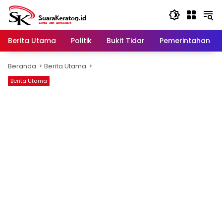
Langsung
ke
konten
Berita Utama
Politik
Bukit Tidar
Pemerintahan
Beranda
Berita Utama
Berita Utama