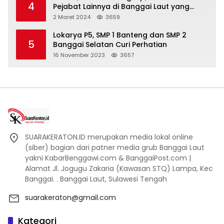
4
Pejabat Lainnya di Banggai Laut yang
Bakal di Ciduk, Bagini Kata Kapolres!
2 Maret 2024
3659
Lokarya P5, SMP 1 Banteng dan SMP 2
5
Banggai Selatan Curi Perhatian
16 November 2023
3657
SUARAKERATON.ID merupakan media lokal online
(siber) bagian dari patner media grub Banggai Laut
yakni KabarBenggawi.com & BanggaiPost.com |
Alamat Jl. Jogugu Zakaria (Kawasan STQ) Lampa, Kec
Banggai. . Banggai Laut, Sulawesi Tengah
suarakeraton@gmail.com
Kategori