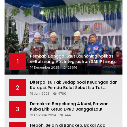
Pemkab Banggai Laut Launching Aplikasi
1
e-Balimang V.3, Integrasikan SAKIP hingga
Satu Data Layanan Publik
14 Desember 2025
28616
Diterpa Isu Tak Sedap Soal Keuangan dan
2
Korupsi, Pemda Balut Sebut Isu Tak
Berdasar
19 Juni 2025
4760
Demokrat Berpeluang 4 Kursi, Patwan
3
Kuba Lirik Ketua DPRD Banggai Laut
19 Februari 2024
4443
Heboh, Selain di Bangkep, Bakal Ada