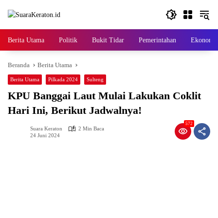
Langsung
ke
konten
Berita Utama
Politik
Bukit Tidar
Pemerintahan
Ekonomi
Beranda
Berita Utama
Berita Utama
Pilkada 2024
Sulteng
KPU Banggai Laut Mulai Lakukan Coklit
Hari Ini, Berikut Jadwalnya!
572
Suara Keraton
2 Min Baca
24 Juni 2024