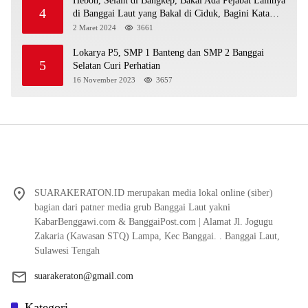
Heboh, Selain di Bangkep, Bakal Ada Pejabat Lainnya
4
di Banggai Laut yang Bakal di Ciduk, Bagini Kata
Kapolres!
2 Maret 2024
3661
Lokarya P5, SMP 1 Banteng dan SMP 2 Banggai
5
Selatan Curi Perhatian
16 November 2023
3657
SUARAKERATON.ID merupakan media lokal online (siber)
bagian dari patner media grub Banggai Laut yakni
KabarBenggawi.com & BanggaiPost.com | Alamat Jl. Jogugu
Zakaria (Kawasan STQ) Lampa, Kec Banggai. . Banggai Laut,
Sulawesi Tengah
suarakeraton@gmail.com
Kategori