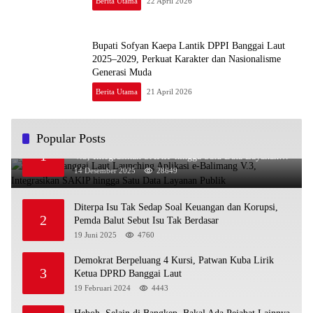
Berita Utama
22 April 2026
Bupati Sofyan Kaepa Lantik DPPI Banggai Laut
2025–2029, Perkuat Karakter dan Nasionalisme
Generasi Muda
Berita Utama
21 April 2026
Popular Posts
Pemkab Banggai Laut Launching Aplikasi e-Balimang
1
V.3, Integrasikan SAKIP hingga Satu Data Layanan
Publik
14 Desember 2025
28649
Diterpa Isu Tak Sedap Soal Keuangan dan Korupsi,
2
Pemda Balut Sebut Isu Tak Berdasar
19 Juni 2025
4760
Demokrat Berpeluang 4 Kursi, Patwan Kuba Lirik
3
Ketua DPRD Banggai Laut
19 Februari 2024
4443