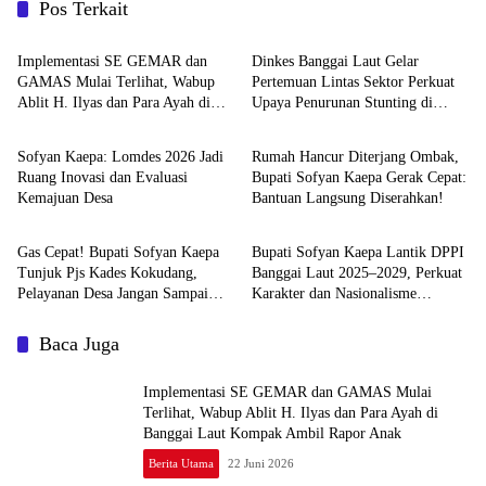
Pos Terkait
Berita Utama
Berita Utama
Implementasi SE GEMAR dan
Dinkes Banggai Laut Gelar
GAMAS Mulai Terlihat, Wabup
Pertemuan Lintas Sektor Perkuat
Ablit H. Ilyas dan Para Ayah di
Upaya Penurunan Stunting di
Berita Utama
Berita Utama
Banggai Laut Kompak Ambil
Banggai Laut
Rapor Anak
Sofyan Kaepa: Lomdes 2026 Jadi
Rumah Hancur Diterjang Ombak,
Ruang Inovasi dan Evaluasi
Bupati Sofyan Kaepa Gerak Cepat:
Kemajuan Desa
Bantuan Langsung Diserahkan!
Berita Utama
Berita Utama
Gas Cepat! Bupati Sofyan Kaepa
Bupati Sofyan Kaepa Lantik DPPI
Tunjuk Pjs Kades Kokudang,
Banggai Laut 2025–2029, Perkuat
Pelayanan Desa Jangan Sampai
Karakter dan Nasionalisme
Mandek
Generasi Muda
Baca Juga
Implementasi SE GEMAR dan GAMAS Mulai
Terlihat, Wabup Ablit H. Ilyas dan Para Ayah di
Banggai Laut Kompak Ambil Rapor Anak
Berita Utama
22 Juni 2026