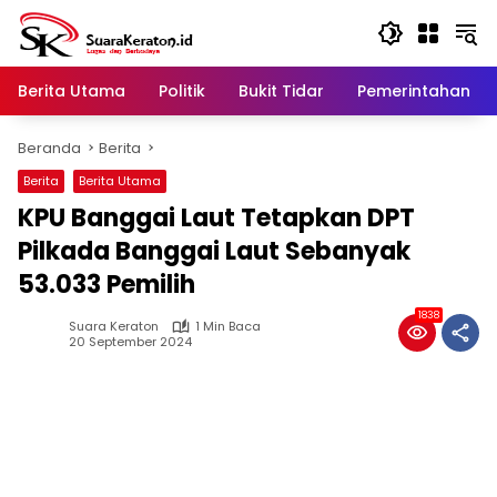
Langsung
ke
konten
Berita Utama
Politik
Bukit Tidar
Pemerintahan
Beranda
Berita
Berita
Berita Utama
KPU Banggai Laut Tetapkan DPT
Pilkada Banggai Laut Sebanyak
53.033 Pemilih
1838
Suara Keraton
1 Min Baca
20 September 2024