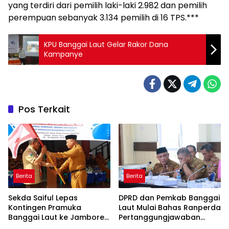
yang terdiri dari pemilih laki-laki 2.982 dan pemilih
perempuan sebanyak 3.134 pemilih di 16 TPS.***
KPU Banggai Laut Gelar Rakor Dana
Kampanye
Pos Terkait
Berita
Berita
Sekda Saiful Lepas
DPRD dan Pemkab Banggai
Kontingen Pramuka
Laut Mulai Bahas Ranperda
Banggai Laut ke Jambore
Pertanggungjawaban
Nasional XII, Titip Pesan
APBD 2025