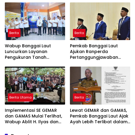
Jaga Nama Daerah
Berita
Berita
Wabup Banggai Laut
Pemkab Banggai Laut
Luncurkan Layanan
Ajukan Ranperda
Pengukuran Tanah
Pertanggungjawaban
Terjadwal, Permudah
APBD 2025, Realisasi
Akses dan Tingkatkan
Pendapatan Tembus 97,02
Kepastian Hukum
Persen
Berita Utama
Berita
Implementasi SE GEMAR
Lewat GEMAR dan GAMAS,
dan GAMAS Mulai Terlihat,
Pemkab Banggai Laut Ajak
Wabup Ablit H. Ilyas dan
Ayah Lebih Terlibat dalam
Para Ayah di Banggai Laut
Pendidikan Anak
Kompak Ambil Rapor Anak