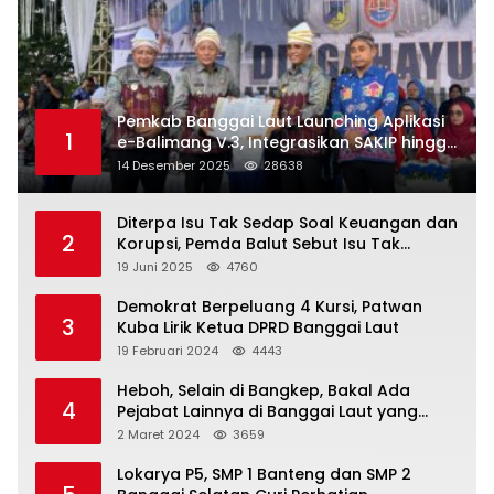
Pemkab Banggai Laut Launching Aplikasi
1
e-Balimang V.3, Integrasikan SAKIP hingga
Satu Data Layanan Publik
14 Desember 2025
28638
Diterpa Isu Tak Sedap Soal Keuangan dan
2
Korupsi, Pemda Balut Sebut Isu Tak
Berdasar
19 Juni 2025
4760
Demokrat Berpeluang 4 Kursi, Patwan
3
Kuba Lirik Ketua DPRD Banggai Laut
19 Februari 2024
4443
Heboh, Selain di Bangkep, Bakal Ada
4
Pejabat Lainnya di Banggai Laut yang
Bakal di Ciduk, Bagini Kata Kapolres!
2 Maret 2024
3659
Lokarya P5, SMP 1 Banteng dan SMP 2