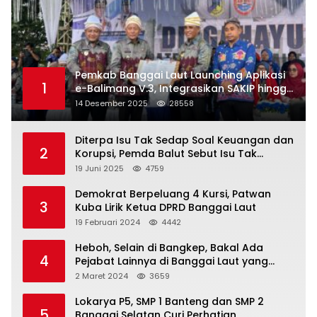
Pemkab Banggai Laut Launching Aplikasi
1
e-Balimang V.3, Integrasikan SAKIP hingga
Satu Data Layanan Publik
14 Desember 2025
28558
Diterpa Isu Tak Sedap Soal Keuangan dan
2
Korupsi, Pemda Balut Sebut Isu Tak
Berdasar
19 Juni 2025
4759
Demokrat Berpeluang 4 Kursi, Patwan
3
Kuba Lirik Ketua DPRD Banggai Laut
19 Februari 2024
4442
Heboh, Selain di Bangkep, Bakal Ada
4
Pejabat Lainnya di Banggai Laut yang
Bakal di Ciduk, Bagini Kata Kapolres!
2 Maret 2024
3659
Lokarya P5, SMP 1 Banteng dan SMP 2
5
Banggai Selatan Curi Perhatian