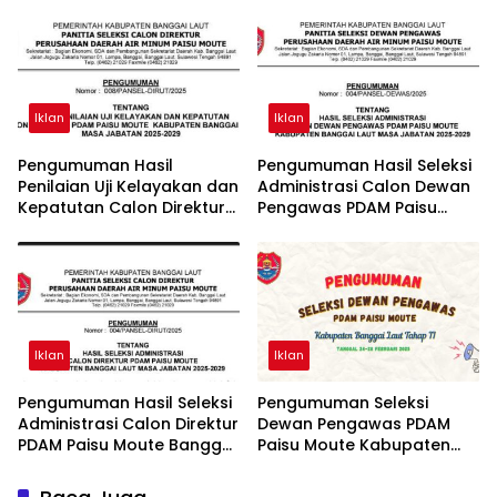
Laut 2025
Moute
Iklan
Iklan
Pengumuman Hasil
Pengumuman Hasil Seleksi
Penilaian Uji Kelayakan dan
Administrasi Calon Dewan
Kepatutan Calon Direktur
Pengawas PDAM Paisu
PDAM Paisu Moute
Moute Banggai Laut
Iklan
Iklan
Pengumuman Hasil Seleksi
Pengumuman Seleksi
Administrasi Calon Direktur
Dewan Pengawas PDAM
PDAM Paisu Moute Banggai
Paisu Moute Kabupaten
Laut
Banggai Laut Tahap II