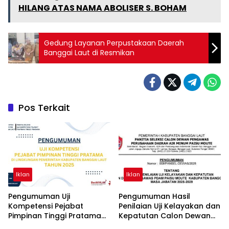
HILANG ATAS NAMA ABOLISER S. BOHAM
Gedung Layanan Perpustakaan Daerah
Banggai Laut di Resmikan
Pos Terkait
Iklan
Iklan
Pengumuman Uji
Pengumuman Hasil
Kompetensi Pejabat
Penilaian Uji Kelayakan dan
Pimpinan Tinggi Pratama
Kepatutan Calon Dewan
Lingkup Pemda Banggai
Pengawas PDAM Paisu