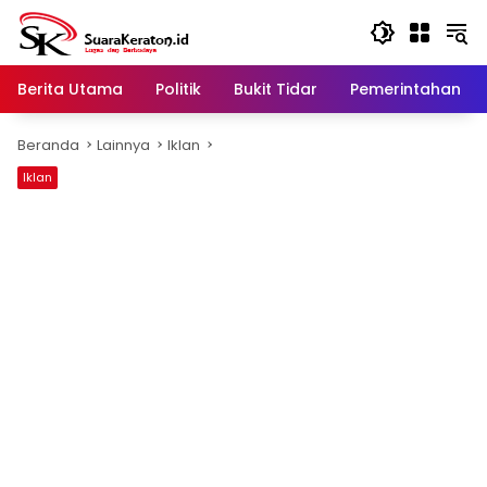
Langsung
ke
konten
Berita Utama
Politik
Bukit Tidar
Pemerintahan
Beranda
Lainnya
Iklan
Iklan