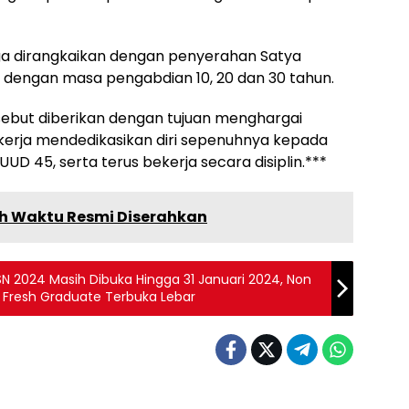
uga dirangkaikan dengan penyerahan Satya
 dengan masa pengabdian 10, 20 dan 30 tahun.
ebut diberikan dengan tujuan menghargai
ekerja mendedikasikan diri sepenuhnya kepada
UD 45, serta terus bekerja secara disiplin.***
uh Waktu Resmi Diserahkan
SN 2024 Masih Dibuka Hingga 31 Januari 2024, Non
g Fresh Graduate Terbuka Lebar