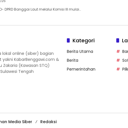
2026
- DPRD Banggai Laut melalui Komisi III mulai…
Kategori
La
Berita Utama
Ba
okal online (siber) bagian
ut yakni KabarBenggawi.com &
Berita
So
gu Zakaria (Kawasan STQ)
Pemerintahan
Pi
, Sulawesi Tengah
an Media Siber
Redaksi