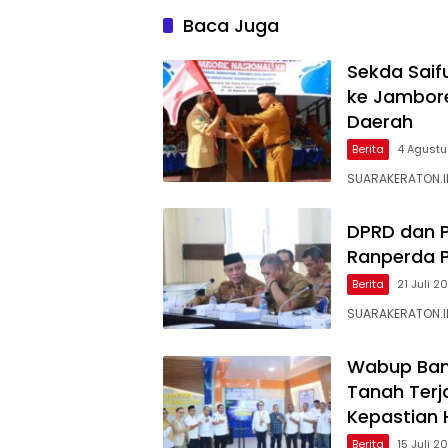
Tembus 97,02 Persen
Baca Juga
Sekda Saif
ke Jambore
Daerah
Berita
4 Agust
SUARAKERATON.ID
DPRD dan P
Ranperda 
Berita
21 Juli 2
SUARAKERATON.I
Wabup Ban
Tanah Terj
Kepastian
Berita
15 Juli 2