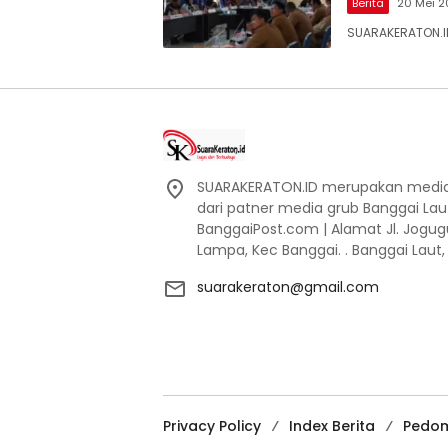
Berita
20 Mei 
SUARAKERATON.ID
SUARAKERATON.ID merupakan media l
dari patner media grub Banggai La
BanggaiPost.com | Alamat Jl. Jogu
Lampa, Kec Banggai. . Banggai Laut
suarakeraton@gmail.com
Privacy Policy
Index Berita
Pedom