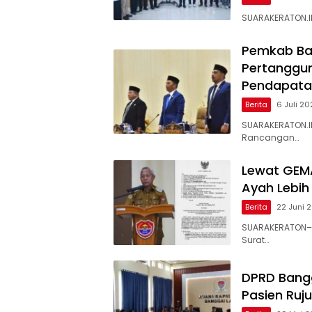
SUARAKERATON.ID–
Pemkab Ba
Pertanggun
Pendapata
Berita
6 Juli 2
SUARAKERATON.I
Rancangan…
Lewat GEM
Ayah Lebih
Berita
22 Juni 
SUARAKERATON– 
Surat…
DPRD Bangg
Pasien Ruj