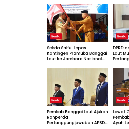
Berita
Berita
Sekda Saiful Lepas
DPRD d
Kontingen Pramuka Banggai
Laut M
Laut ke Jambore Nasional
Pertan
XII, Titip Pesan Jaga Nama
2025
Daerah
Berita
Berita
Pemkab Banggai Laut Ajukan
Lewat 
Ranperda
Pemkab
Pertanggungjawaban APBD
Ayah Le
2025, Realisasi Pendapatan
Pendid