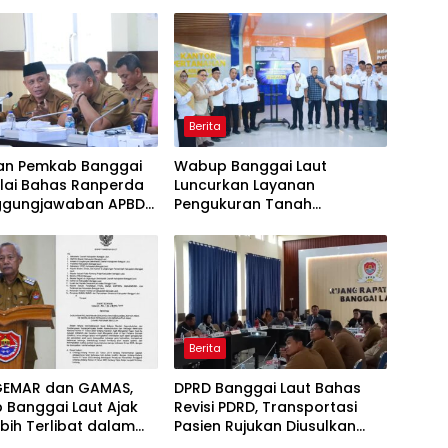
Berita
an Pemkab Banggai
Wabup Banggai Laut
ulai Bahas Ranperda
Luncurkan Layanan
ggungjawaban APBD
Pengukuran Tanah
Terjadwal, Permudah Akses
dan Tingkatkan Kepastian
Hukum
Berita
GEMAR dan GAMAS,
DPRD Banggai Laut Bahas
 Banggai Laut Ajak
Revisi PDRD, Transportasi
bih Terlibat dalam
Pasien Rujukan Diusulkan
ikan Anak
Ditanggung BPJS