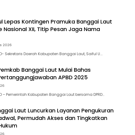
ul Lepas Kontingen Pramuka Banggai Laut
 Nasional XII, Titip Pesan Jaga Nama
us 2026
- Sekretaris Daerah Kabupaten Banggai Laut, Saiful U….
emkab Banggai Laut Mulai Bahas
Pertanggungjawaban APBD 2025
026
D – Pemerintah Kabupaten Banggai Laut bersama DPRD…
ggai Laut Luncurkan Layanan Pengukuran
adwal, Permudah Akses dan Tingkatkan
 Hukum
026