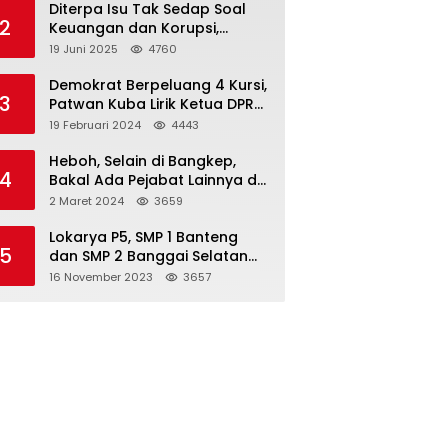
Diterpa Isu Tak Sedap Soal
2
Keuangan dan Korupsi,
Pemda Balut Sebut Isu Tak
19 Juni 2025
4760
Berdasar
Demokrat Berpeluang 4 Kursi,
3
Patwan Kuba Lirik Ketua DPRD
Banggai Laut
19 Februari 2024
4443
Heboh, Selain di Bangkep,
4
Bakal Ada Pejabat Lainnya di
Banggai Laut yang Bakal di
2 Maret 2024
3659
Ciduk, Bagini Kata Kapolres!
Lokarya P5, SMP 1 Banteng
5
dan SMP 2 Banggai Selatan
Curi Perhatian
16 November 2023
3657