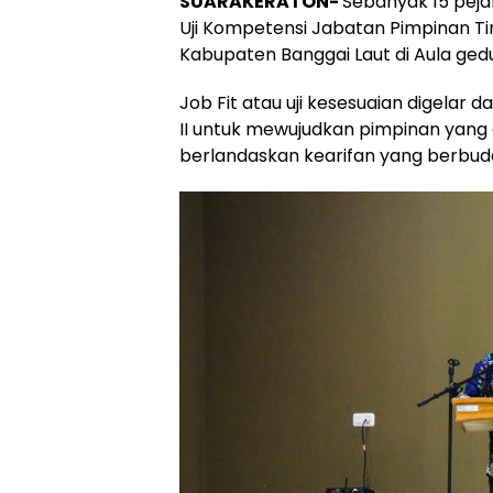
SUARAKERATON-
Sebanyak 15 pejab
Uji Kompetensi Jabatan Pimpinan Ti
Kabupaten Banggai Laut di Aula ged
Job Fit atau uji kesesuaian digelar
II untuk mewujudkan pimpinan yang
berlandaskan kearifan yang berbud