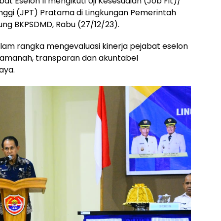
at Eselon II mengikuti Uji Kesesuaian (Job Fit)/
nggi (JPT) Pratama di Lingkungan Pemerintah
ung BKPSDMD, Rabu (27/12/23).
 dalam rangka mengevaluasi kinerja pejabat eselon
 amanah, transparan dan akuntabel
aya.