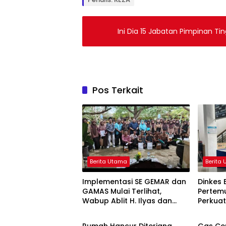
Ini Dia 15 Jabatan Pimpinan Ti
Pos Terkait
Berita Utama
Berita
Implementasi SE GEMAR dan
Dinkes 
GAMAS Mulai Terlihat,
Pertemu
Wabup Ablit H. Ilyas dan
Perkua
Berita Utama
Berita
Para Ayah di Banggai Laut
Stuntin
Kompak Ambil Rapor Anak