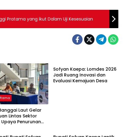
nggi Pratama yang ikut Dalam Uji Kesesuaian
Berita Utama
Sofyan Kaepa: Lomdes 2026
Jadi Ruang Inovasi dan
Evaluasi Kemajuan Desa
 Utama
Banggai Laut Gelar
an Lintas Sektor
t Upaya Penurunan
 Utama
Berita Utama
g di Banggai Laut