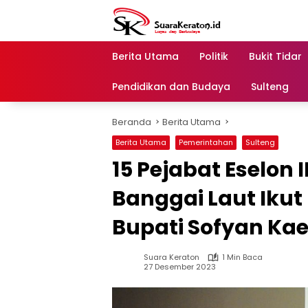
Langsung
ke
konten
Berita Utama
Politik
Bukit Tidar
Pendidikan dan Budaya
Sulteng
Beranda
Berita Utama
Berita Utama
Pemerintahan
Sulteng
15 Pejabat Eselon 
Banggai Laut Ikut 
Bupati Sofyan Ka
Suara Keraton
1 Min Baca
27 Desember 2023