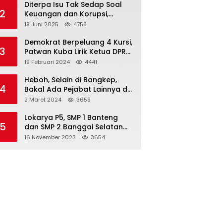
Diterpa Isu Tak Sedap Soal
2
Keuangan dan Korupsi,
Pemda Balut Sebut Isu Tak
19 Juni 2025
4758
Berdasar
Demokrat Berpeluang 4 Kursi,
3
Patwan Kuba Lirik Ketua DPRD
Banggai Laut
19 Februari 2024
4441
Heboh, Selain di Bangkep,
4
Bakal Ada Pejabat Lainnya di
Banggai Laut yang Bakal di
2 Maret 2024
3659
Ciduk, Bagini Kata Kapolres!
Lokarya P5, SMP 1 Banteng
5
dan SMP 2 Banggai Selatan
Curi Perhatian
16 November 2023
3654