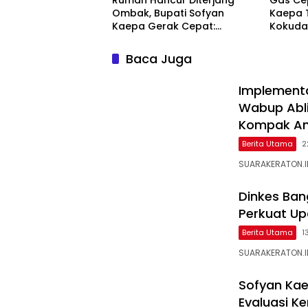
Rumah Hancur Diterjang
Gas Cep
Ombak, Bupati Sofyan
Kaepa T
Kaepa Gerak Cepat:
Kokuda
Bantuan Langsung
Jangan
Diserahkan!
Baca Juga
Implementa
Wabup Ablit
Kompak Am
Berita Utama
2
SUARAKERATON.ID
Dinkes Ban
Perkuat Up
Berita Utama
1
SUARAKERATON.ID
Sofyan Kae
Evaluasi K