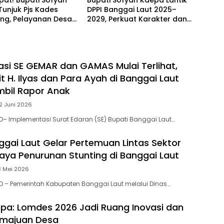
at! Bupati Sofyan
Bupati Sofyan Kaepa Lantik
unjuk Pjs Kades
DPPI Banggai Laut 2025–
ng, Pelayanan Desa
2029, Perkuat Karakter dan
 Sampai Mandek
Nasionalisme Generasi Muda
si SE GEMAR dan GAMAS Mulai Terlihat,
 H. Ilyas dan Para Ayah di Banggai Laut
bil Rapor Anak
2 Juni 2026
– Implementasi Surat Edaran (SE) Bupati Banggai Laut…
ggai Laut Gelar Pertemuan Lintas Sektor
aya Penurunan Stunting di Banggai Laut
3 Mei 2026
 – Pemerintah Kabupaten Banggai Laut melalui Dinas…
pa: Lomdes 2026 Jadi Ruang Inovasi dan
emajuan Desa