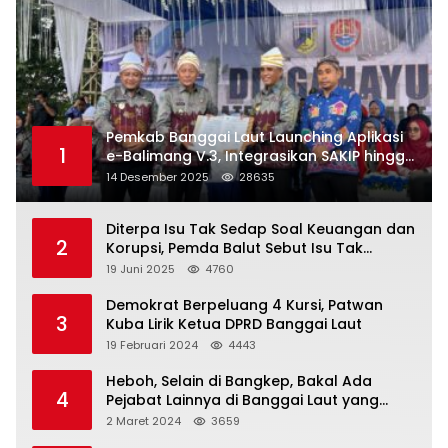
Pemkab Banggai Laut Launching Aplikasi
1
e-Balimang V.3, Integrasikan SAKIP hingga
Satu Data Layanan Publik
14 Desember 2025
28635
Diterpa Isu Tak Sedap Soal Keuangan dan
2
Korupsi, Pemda Balut Sebut Isu Tak
Berdasar
19 Juni 2025
4760
Demokrat Berpeluang 4 Kursi, Patwan
3
Kuba Lirik Ketua DPRD Banggai Laut
19 Februari 2024
4443
Heboh, Selain di Bangkep, Bakal Ada
4
Pejabat Lainnya di Banggai Laut yang
Bakal di Ciduk, Bagini Kata Kapolres!
2 Maret 2024
3659