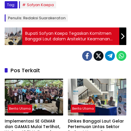
Tag:
Sofyan Kaepa
Penulis: Redaksi Suarakeraton
Bupati Sofyan Kaepa Tegaskan Komitmen
Banggai Laut dalam Arsitektur Keamanan
Siber Nasional
Pos Terkait
Berita Utama
Berita Utama
Implementasi SE GEMAR
Dinkes Banggai Laut Gelar
dan GAMAS Mulai Terlihat,
Pertemuan Lintas Sektor