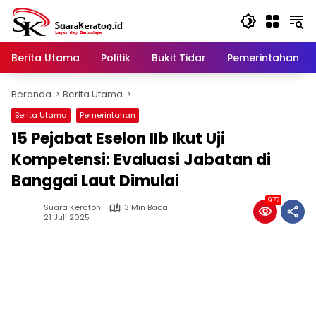
Langsung
ke
konten
Berita Utama
Politik
Bukit Tidar
Pemerintahan
Beranda
Berita Utama
Berita Utama
Pemerintahan
15 Pejabat Eselon IIb Ikut Uji
Kompetensi: Evaluasi Jabatan di
Banggai Laut Dimulai
977
Suara Keraton
3 Min Baca
21 Juli 2025