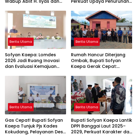
Wabup Ablit H. Ilyas dan
Perkuat Upaya Penurunan
Para Ayah di Banggai Laut
Stunting di Banggai Laut
Kompak Ambil Rapor Anak
Berita Utama
Berita Utama
Sofyan Kaepa: Lomdes
Rumah Hancur Diterjang
2026 Jadi Ruang Inovasi
Ombak, Bupati Sofyan
dan Evaluasi Kemajuan
Kaepa Gerak Cepat:
Desa
Bantuan Langsung
Diserahkan!
Berita Utama
Berita Utama
Gas Cepat! Bupati Sofyan
Bupati Sofyan Kaepa Lantik
Kaepa Tunjuk Pjs Kades
DPPI Banggai Laut 2025–
Kokudang, Pelayanan Desa
2029, Perkuat Karakter dan