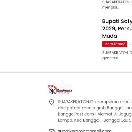
SUARAKERATON.I
mengisi…
Bupati Sof
2029, Perk
Muda
Berita Utama
2
SUARAKRATON.ID
generasi…
SUARAKERATON.ID merupakan media l
dari patner media grub Banggai La
BanggaiPost.com | Alamat Jl. Jogu
Lampa, Kec Banggai. . Banggai Laut
suarakeraton@gmail.com