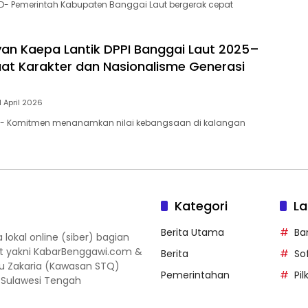
D- Pemerintah Kabupaten Banggai Laut bergerak cepat
yan Kaepa Lantik DPPI Banggai Laut 2025–
uat Karakter dan Nasionalisme Generasi
1 April 2026
- Komitmen menanamkan nilai kebangsaan di kalangan
Kategori
La
Berita Utama
Ba
okal online (siber) bagian
ut yakni KabarBenggawi.com &
Berita
So
gu Zakaria (Kawasan STQ)
Pemerintahan
Pi
, Sulawesi Tengah