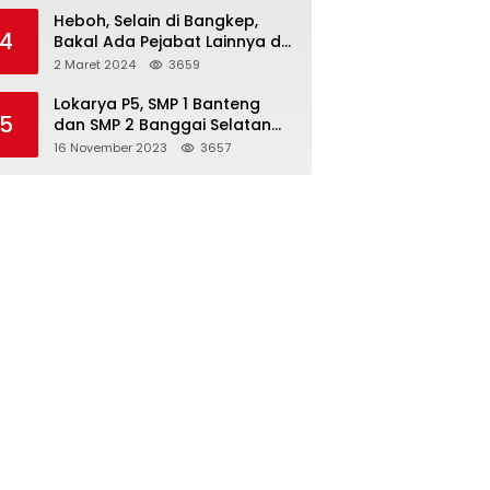
Heboh, Selain di Bangkep,
4
Bakal Ada Pejabat Lainnya di
Banggai Laut yang Bakal di
2 Maret 2024
3659
Ciduk, Bagini Kata Kapolres!
Lokarya P5, SMP 1 Banteng
5
dan SMP 2 Banggai Selatan
Curi Perhatian
16 November 2023
3657