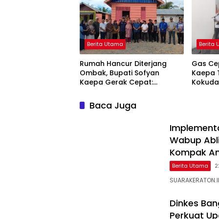
Berita Utama
Berita
Rumah Hancur Diterjang
Gas Cep
Ombak, Bupati Sofyan
Kaepa T
Kaepa Gerak Cepat:
Kokuda
Bantuan Langsung
Jangan
Diserahkan!
Baca Juga
Implementa
Wabup Ablit
Kompak Am
Berita Utama
2
SUARAKERATON.ID
Dinkes Ban
Perkuat Up