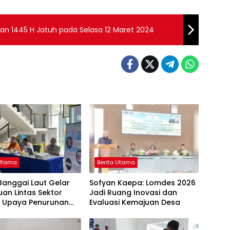
n 1445 H Jatuh pada Selasa 12 Maret 2024
 Utama
Berita Utama
Banggai Laut Gelar
Sofyan Kaepa: Lomdes 2026
an Lintas Sektor
Jadi Ruang Inovasi dan
t Upaya Penurunan
Evaluasi Kemajuan Desa
g di Banggai Laut