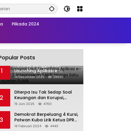
wa
Pilkada 2024
Popular Posts
Pemkab Banggai Laut
1
Launching Aplikasi e-
Balimang V.3, Integrasikan
14 Desember 2025
28595
SAKIP hingga Satu Data
Layanan Publik
Diterpa Isu Tak Sedap Soal
2
Keuangan dan Korupsi,
Pemda Balut Sebut Isu Tak
19 Juni 2025
4760
Berdasar
Demokrat Berpeluang 4 Kursi,
3
Patwan Kuba Lirik Ketua DPRD
Banggai Laut
19 Februari 2024
4443