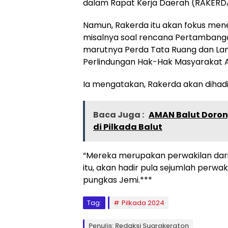
dalam Rapat Kerja Daerah (RAKERDA
Namun, Rakerda itu akan fokus menent
misalnya soal rencana Pertambang
marutnya Perda Tata Ruang dan L
Perlindungan Hak-Hak Masyarakat A
Ia mengatakan, Rakerda akan dihadi
Baca Juga :
AMAN Balut Doron
di Pilkada Balut
“Mereka merupakan perwakilan dari
itu, akan hadir pula sejumlah perwa
pungkas Jemi.***
Tag:
Pilkada 2024
Penulis: Redaksi Suarakeraton