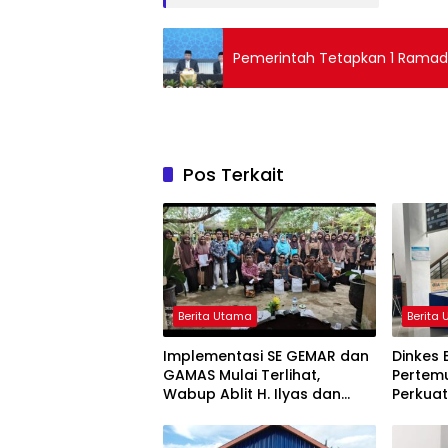
Pemerintah Tetapkan 1 Ramada
Pos Terkait
Berita Utama
Berita
Implementasi SE GEMAR dan
Dinkes 
GAMAS Mulai Terlihat,
Pertemu
Wabup Ablit H. Ilyas dan
Perkua
Para Ayah di Banggai Laut
Stuntin
Kompak Ambil Rapor Anak