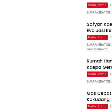
Berita Utama
1
SUARAKERATON.ID
Sofyan Kae
Evaluasi K
Berita Utama
8
SUARAKERATON.I
pelaksanaan…
Rumah Hanc
Kaepa Gera
Berita Utama
1
SUARAKERATON.ID
Gas Cepat!
Kokudang,
Berita Utama
2