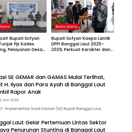
 Utama
Berita Utama
at! Bupati Sofyan
Bupati Sofyan Kaepa Lantik
unjuk Pjs Kades
DPPI Banggai Laut 2025–
ng, Pelayanan Desa
2029, Perkuat Karakter dan
 Sampai Mandek
Nasionalisme Generasi Muda
si SE GEMAR dan GAMAS Mulai Terlihat,
 H. Ilyas dan Para Ayah di Banggai Laut
bil Rapor Anak
2 Juni 2026
– Implementasi Surat Edaran (SE) Bupati Banggai Laut…
ggai Laut Gelar Pertemuan Lintas Sektor
aya Penurunan Stunting di Banggai Laut