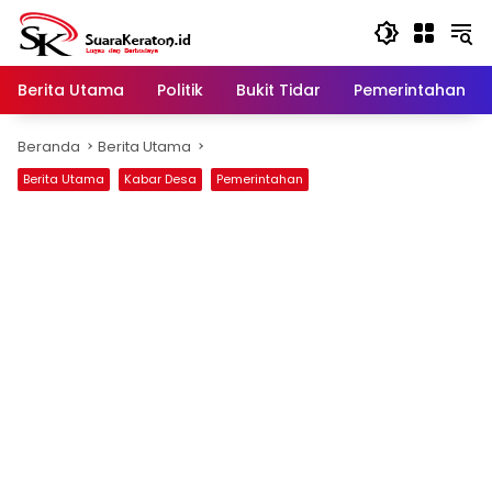
Langsung
ke
konten
Berita Utama
Politik
Bukit Tidar
Pemerintahan
Beranda
Berita Utama
Berita Utama
Kabar Desa
Pemerintahan