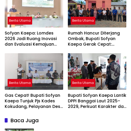
Berita Utama
Berita Utama
Sofyan Kaepa: Lomdes
Rumah Hancur Diterjang
2026 Jadi Ruang Inovasi
Ombak, Bupati Sofyan
dan Evaluasi Kemajuan
Kaepa Gerak Cepat:
Desa
Bantuan Langsung
Diserahkan!
Berita Utama
Berita Utama
Gas Cepat! Bupati Sofyan
Bupati Sofyan Kaepa Lantik
Kaepa Tunjuk Pjs Kades
DPPI Banggai Laut 2025–
Kokudang, Pelayanan Desa
2029, Perkuat Karakter dan
Jangan Sampai Mandek
Nasionalisme Generasi
Muda
Baca Juga