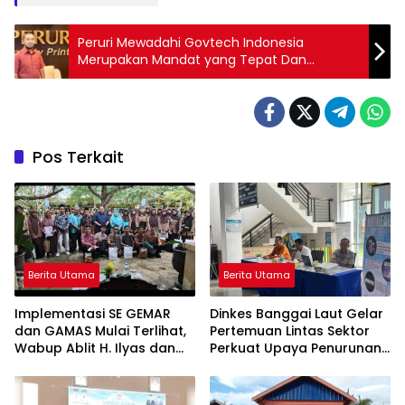
Peruri Mewadahi Govtech Indonesia
Merupakan Mandat yang Tepat Dan
Bersejarah
Pos Terkait
Berita Utama
Berita Utama
Implementasi SE GEMAR
Dinkes Banggai Laut Gelar
dan GAMAS Mulai Terlihat,
Pertemuan Lintas Sektor
Wabup Ablit H. Ilyas dan
Perkuat Upaya Penurunan
Para Ayah di Banggai Laut
Stunting di Banggai Laut
Kompak Ambil Rapor Anak