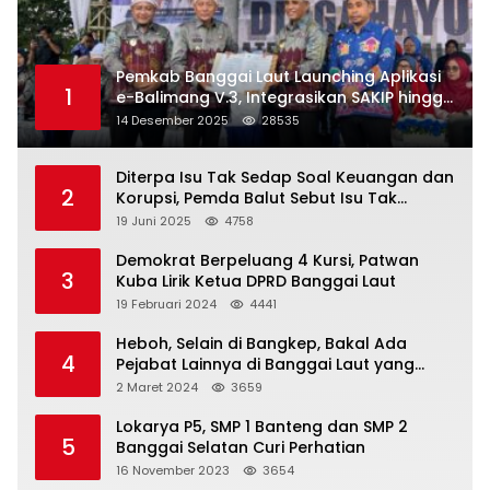
Pemkab Banggai Laut Launching Aplikasi
1
e-Balimang V.3, Integrasikan SAKIP hingga
Satu Data Layanan Publik
14 Desember 2025
28535
Diterpa Isu Tak Sedap Soal Keuangan dan
2
Korupsi, Pemda Balut Sebut Isu Tak
Berdasar
19 Juni 2025
4758
Demokrat Berpeluang 4 Kursi, Patwan
3
Kuba Lirik Ketua DPRD Banggai Laut
19 Februari 2024
4441
Heboh, Selain di Bangkep, Bakal Ada
4
Pejabat Lainnya di Banggai Laut yang
Bakal di Ciduk, Bagini Kata Kapolres!
2 Maret 2024
3659
Lokarya P5, SMP 1 Banteng dan SMP 2
5
Banggai Selatan Curi Perhatian
16 November 2023
3654