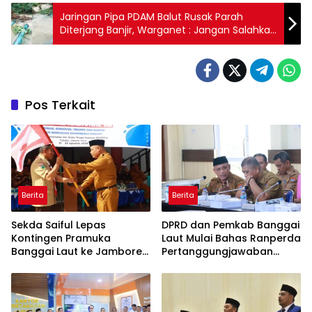
Jaringan Pipa PDAM Balut Rusak Parah
Diterjang Banjir, Warganet : Jangan Salahkan
Siapa-Siapa
Pos Terkait
Berita
Berita
Sekda Saiful Lepas
DPRD dan Pemkab Banggai
Kontingen Pramuka
Laut Mulai Bahas Ranperda
Banggai Laut ke Jambore
Pertanggungjawaban
Nasional XII, Titip Pesan
APBD 2025
Jaga Nama Daerah