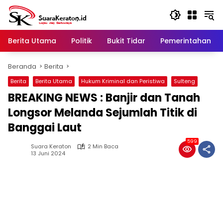
Langsung
ke
konten
Berita Utama
Politik
Bukit Tidar
Pemerintahan
Beranda
Berita
Berita
Berita Utama
Hukum Kriminal dan Peristiwa
Sulteng
BREAKING NEWS : Banjir dan Tanah
Longsor Melanda Sejumlah Titik di
Banggai Laut
599
Suara Keraton
2 Min Baca
13 Juni 2024