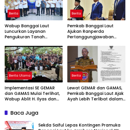
Berita
Berita
Wabup Banggai Laut
Pemkab Banggai Laut
Luncurkan Layanan
Ajukan Ranperda
Pengukuran Tanah
Pertanggungjawaban
Terjadwal, Permudah
APBD 2025, Realisasi
Akses dan Tingkatkan
Pendapatan Tembus 97,02
Kepastian Hukum
Persen
Berita Utama
Berita
Implementasi SE GEMAR
Lewat GEMAR dan GAMAS,
dan GAMAS Mulai Terlihat,
Pemkab Banggai Laut Ajak
Wabup Ablit H. Ilyas dan
Ayah Lebih Terlibat dalam
Para Ayah di Banggai Laut
Pendidikan Anak
Kompak Ambil Rapor Anak
Baca Juga
Sekda Saiful Lepas Kontingen Pramuka