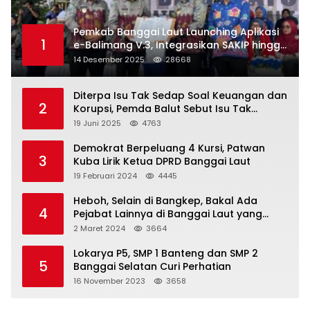
Pemkab Banggai Laut Launching Aplikasi
1
e-Balimang V.3, Integrasikan SAKIP hingga
Satu Data Layanan Publik
14 Desember 2025
28668
Diterpa Isu Tak Sedap Soal Keuangan dan
2
Korupsi, Pemda Balut Sebut Isu Tak
Berdasar
19 Juni 2025
4763
Demokrat Berpeluang 4 Kursi, Patwan
3
Kuba Lirik Ketua DPRD Banggai Laut
19 Februari 2024
4445
Heboh, Selain di Bangkep, Bakal Ada
4
Pejabat Lainnya di Banggai Laut yang
Bakal di Ciduk, Bagini Kata Kapolres!
2 Maret 2024
3664
Lokarya P5, SMP 1 Banteng dan SMP 2
5
Banggai Selatan Curi Perhatian
16 November 2023
3658