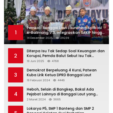
Pemkab Banggai Laut Launching Aplikasi
1
e-Balimang V.3, Integrasikan SAKIP hingga
Satu Data Layanan Publik
14 Desember 2025
29239
Diterpa Isu Tak Sedap Soal Keuangan dan
2
Korupsi, Pemda Balut Sebut Isu Tak
Berdasar
19 Juni 2025
4768
Demokrat Berpeluang 4 Kursi, Patwan
3
Kuba Lirik Ketua DPRD Banggai Laut
19 Februari 2024
4446
Heboh, Selain di Bangkep, Bakal Ada
4
Pejabat Lainnya di Banggai Laut yang
Bakal di Ciduk, Bagini Kata Kapolres!
2 Maret 2024
3665
Lokarya P5, SMP 1 Banteng dan SMP 2