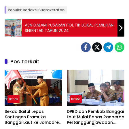
Penulis: Redaksi Suarakeraton
ASN DALAM PUSARAN POLITIK LOKAL PEMILIHAN
SERENTAK TAHUN 2024
Pos Terkait
Berita
Berita
Sekda Saiful Lepas
DPRD dan Pemkab Banggai
Kontingen Pramuka
Laut Mulai Bahas Ranperda
Banggai Laut ke Jambore
Pertanggungjawaban
Nasional XII, Titip Pesan
APBD 2025