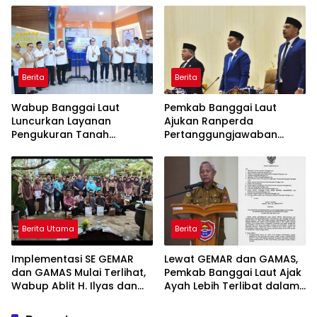
Jaga Nama Daerah
Berita
Berita
Wabup Banggai Laut
Pemkab Banggai Laut
Luncurkan Layanan
Ajukan Ranperda
Pengukuran Tanah
Pertanggungjawaban
Terjadwal, Permudah
APBD 2025, Realisasi
Akses dan Tingkatkan
Pendapatan Tembus 97,02
Kepastian Hukum
Persen
Berita Utama
Berita
Implementasi SE GEMAR
Lewat GEMAR dan GAMAS,
dan GAMAS Mulai Terlihat,
Pemkab Banggai Laut Ajak
Wabup Ablit H. Ilyas dan
Ayah Lebih Terlibat dalam
Para Ayah di Banggai Laut
Pendidikan Anak
Kompak Ambil Rapor Anak