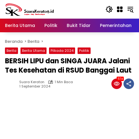
Langsung
ke
konten
Berita Utama
Politik
Bukit Tidar
Pemerintahan
Beranda
Berita
Berita
Berita Utama
Pilkada 2024
Politik
BERSIH LIPU dan SINGA JUARA Jalani
Tes Kesehatan di RSUD Banggai Laut
574
Suara Keraton
1 Min Baca
1 September 2024