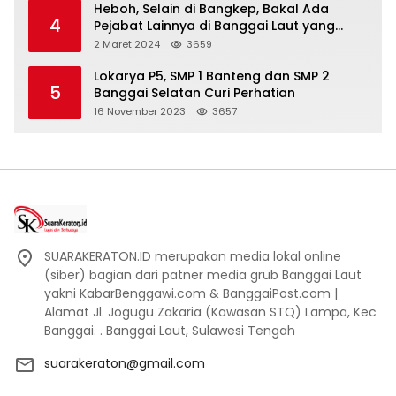
Heboh, Selain di Bangkep, Bakal Ada
4
Pejabat Lainnya di Banggai Laut yang
Bakal di Ciduk, Bagini Kata Kapolres!
2 Maret 2024
3659
Lokarya P5, SMP 1 Banteng dan SMP 2
5
Banggai Selatan Curi Perhatian
16 November 2023
3657
SUARAKERATON.ID merupakan media lokal online
(siber) bagian dari patner media grub Banggai Laut
yakni KabarBenggawi.com & BanggaiPost.com |
Alamat Jl. Jogugu Zakaria (Kawasan STQ) Lampa, Kec
Banggai. . Banggai Laut, Sulawesi Tengah
suarakeraton@gmail.com