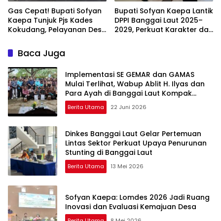
Gas Cepat! Bupati Sofyan
Bupati Sofyan Kaepa Lantik
Kaepa Tunjuk Pjs Kades
DPPI Banggai Laut 2025–
Kokudang, Pelayanan Desa
2029, Perkuat Karakter dan
Jangan Sampai Mandek
Nasionalisme Generasi
Muda
Baca Juga
Implementasi SE GEMAR dan GAMAS
Mulai Terlihat, Wabup Ablit H. Ilyas dan
Para Ayah di Banggai Laut Kompak
Ambil Rapor Anak
Berita Utama
22 Juni 2026
Dinkes Banggai Laut Gelar Pertemuan
Lintas Sektor Perkuat Upaya Penurunan
Stunting di Banggai Laut
Berita Utama
13 Mei 2026
Sofyan Kaepa: Lomdes 2026 Jadi Ruang
Inovasi dan Evaluasi Kemajuan Desa
Berita Utama
8 Mei 2026