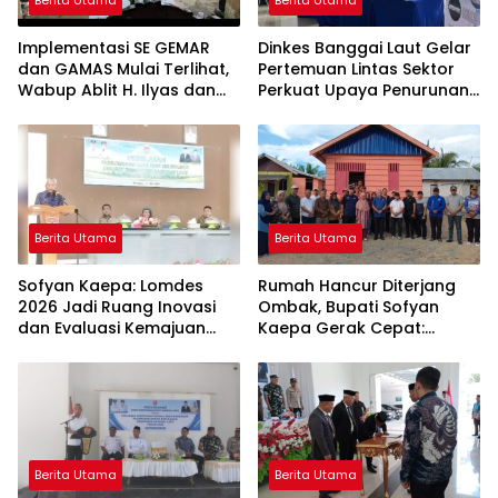
Implementasi SE GEMAR
Dinkes Banggai Laut Gelar
dan GAMAS Mulai Terlihat,
Pertemuan Lintas Sektor
Wabup Ablit H. Ilyas dan
Perkuat Upaya Penurunan
Para Ayah di Banggai Laut
Stunting di Banggai Laut
Kompak Ambil Rapor Anak
Berita Utama
Berita Utama
Sofyan Kaepa: Lomdes
Rumah Hancur Diterjang
2026 Jadi Ruang Inovasi
Ombak, Bupati Sofyan
dan Evaluasi Kemajuan
Kaepa Gerak Cepat:
Desa
Bantuan Langsung
Diserahkan!
Berita Utama
Berita Utama