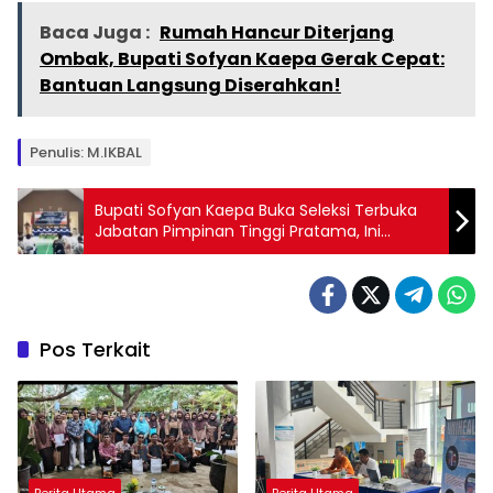
Baca Juga :
Rumah Hancur Diterjang
Ombak, Bupati Sofyan Kaepa Gerak Cepat:
Bantuan Langsung Diserahkan!
Penulis: M.IKBAL
Bupati Sofyan Kaepa Buka Seleksi Terbuka
Jabatan Pimpinan Tinggi Pratama, Ini
Pesannya!
Pos Terkait
Berita Utama
Berita Utama