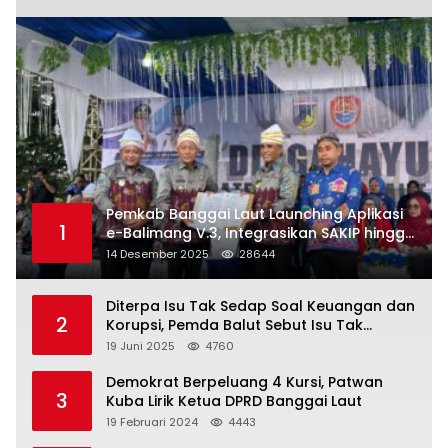
Pemkab Banggai Laut Launching Aplikasi
1
e-Balimang V.3, Integrasikan SAKIP hingga
Satu Data Layanan Publik
14 Desember 2025
28644
Diterpa Isu Tak Sedap Soal Keuangan dan
2
Korupsi, Pemda Balut Sebut Isu Tak
Berdasar
19 Juni 2025
4760
Demokrat Berpeluang 4 Kursi, Patwan
3
Kuba Lirik Ketua DPRD Banggai Laut
19 Februari 2024
4443