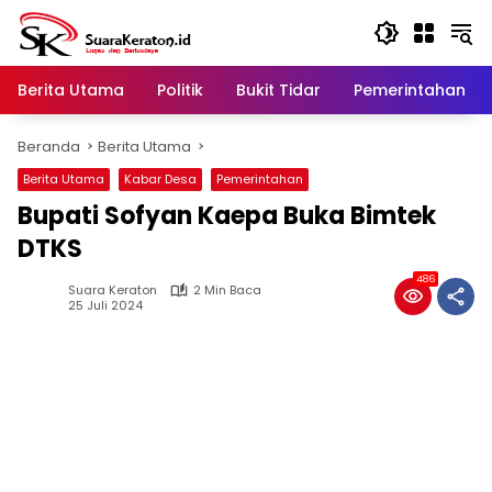
Langsung
ke
konten
Berita Utama
Politik
Bukit Tidar
Pemerintahan
Beranda
Berita Utama
Berita Utama
Kabar Desa
Pemerintahan
Bupati Sofyan Kaepa Buka Bimtek
DTKS
486
Suara Keraton
2 Min Baca
25 Juli 2024