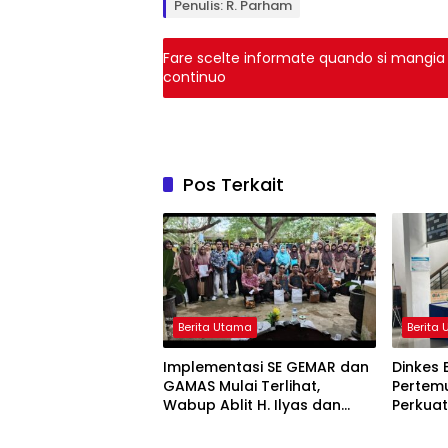
Penulis: R. Parham
Fare scelte informate quando si mangia 
continuo
Pos Terkait
Berita Utama
Berita
Implementasi SE GEMAR dan
Dinkes 
GAMAS Mulai Terlihat,
Pertemu
Wabup Ablit H. Ilyas dan
Perkua
Berita Utama
Berita
Para Ayah di Banggai Laut
Stuntin
Kompak Ambil Rapor Anak