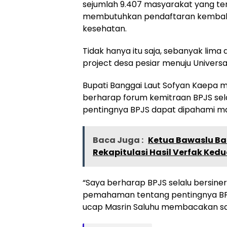
sejumlah 9.407 masyarakat yang ter
membutuhkan pendaftaran kembali/
kesehatan.
Tidak hanya itu saja, sebanyak lima d
project desa pesiar menuju Univers
Bupati Banggai Laut Sofyan Kaepa m
berharap forum kemitraan BPJS sel
pentingnya BPJS dapat dipahami m
Baca Juga :
Ketua Bawaslu Ba
Rekapitulasi Hasil Verfak Ked
“Saya berharap BPJS selalu bersi
pemahaman tentang pentingnya BPJ
ucap Masrin Saluhu membacakan sa