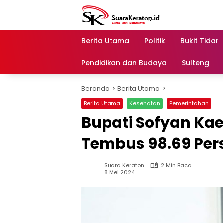
Langsung
ke
konten
Berita Utama
Politik
Bukit Tidar
Pendidikan dan Budaya
Sulteng
Beranda
Berita Utama
Berita Utama
Kesehatan
Pemerintahan
Bupati Sofyan Ka
Tembus 98.69 Pers
Suara Keraton
2 Min Baca
8 Mei 2024