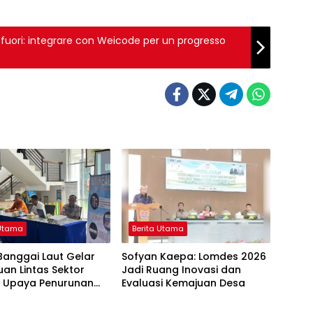
fuori: integrare con Weicode per un progresso
 Utama
Berita Utama
Banggai Laut Gelar
Sofyan Kaepa: Lomdes 2026
an Lintas Sektor
Jadi Ruang Inovasi dan
t Upaya Penurunan
Evaluasi Kemajuan Desa
 Utama
Berita Utama
g di Banggai Laut