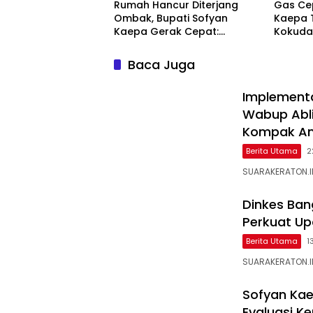
Rumah Hancur Diterjang
Gas Cep
Ombak, Bupati Sofyan
Kaepa T
Kaepa Gerak Cepat:
Kokuda
Bantuan Langsung
Jangan
Diserahkan!
Baca Juga
Implementa
Wabup Ablit
Kompak Am
Berita Utama
2
SUARAKERATON.ID
Dinkes Ban
Perkuat Up
Berita Utama
1
SUARAKERATON.ID
Sofyan Kae
Evaluasi K