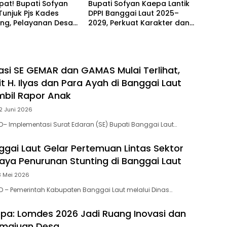
at! Bupati Sofyan
Bupati Sofyan Kaepa Lantik
unjuk Pjs Kades
DPPI Banggai Laut 2025–
ng, Pelayanan Desa
2029, Perkuat Karakter dan
 Sampai Mandek
Nasionalisme Generasi Muda
si SE GEMAR dan GAMAS Mulai Terlihat,
 H. Ilyas dan Para Ayah di Banggai Laut
bil Rapor Anak
2 Juni 2026
– Implementasi Surat Edaran (SE) Bupati Banggai Laut…
ggai Laut Gelar Pertemuan Lintas Sektor
aya Penurunan Stunting di Banggai Laut
3 Mei 2026
 – Pemerintah Kabupaten Banggai Laut melalui Dinas…
pa: Lomdes 2026 Jadi Ruang Inovasi dan
emajuan Desa