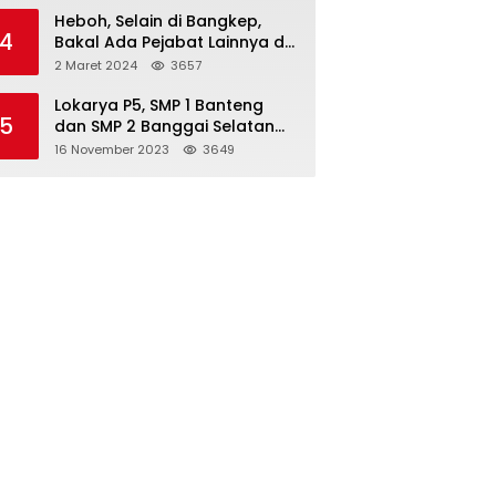
Heboh, Selain di Bangkep,
4
Bakal Ada Pejabat Lainnya di
Banggai Laut yang Bakal di
2 Maret 2024
3657
Ciduk, Bagini Kata Kapolres!
Lokarya P5, SMP 1 Banteng
5
dan SMP 2 Banggai Selatan
Curi Perhatian
16 November 2023
3649