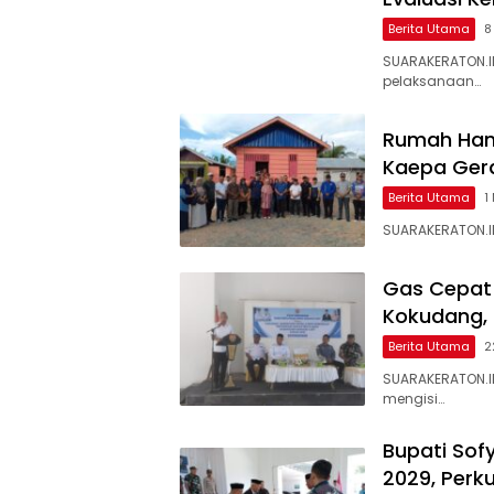
Berita Utama
8
SUARAKERATON.I
pelaksanaan…
Rumah Hanc
Kaepa Gera
Berita Utama
1
SUARAKERATON.ID
Gas Cepat!
Kokudang,
Berita Utama
2
SUARAKERATON.I
mengisi…
Bupati Sof
2029, Perk