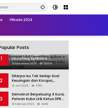
wa
Pilkada 2024
Popular Posts
Pemkab Banggai Laut
1
Launching Aplikasi e-
Balimang V.3, Integrasikan
14 Desember 2025
28045
SAKIP hingga Satu Data
Layanan Publik
Diterpa Isu Tak Sedap Soal
2
Keuangan dan Korupsi,
Pemda Balut Sebut Isu Tak
19 Juni 2025
4755
Berdasar
Demokrat Berpeluang 4 Kursi,
3
Patwan Kuba Lirik Ketua DPRD
Banggai Laut
19 Februari 2024
4436