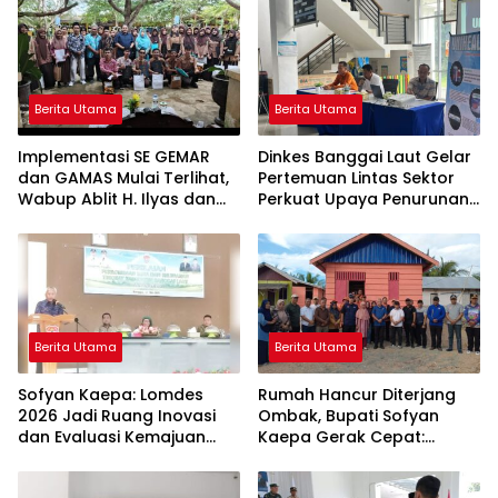
Berita Utama
Berita Utama
Implementasi SE GEMAR
Dinkes Banggai Laut Gelar
dan GAMAS Mulai Terlihat,
Pertemuan Lintas Sektor
Wabup Ablit H. Ilyas dan
Perkuat Upaya Penurunan
Para Ayah di Banggai Laut
Stunting di Banggai Laut
Kompak Ambil Rapor Anak
Berita Utama
Berita Utama
Sofyan Kaepa: Lomdes
Rumah Hancur Diterjang
2026 Jadi Ruang Inovasi
Ombak, Bupati Sofyan
dan Evaluasi Kemajuan
Kaepa Gerak Cepat:
Desa
Bantuan Langsung
Diserahkan!