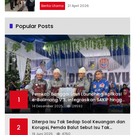
Berita Utama
21 April 2026
Popular Posts
Pemkab Banggai Laut Launching Aplikasi
1
e-Balimang V.3, Integrasikan SAKIP hingga
Satu Data Layanan Publik
14 Desember 2025
28592
Diterpa Isu Tak Sedap Soal Keuangan dan
2
Korupsi, Pemda Balut Sebut Isu Tak
Berdasar
19 Juni 2025
4760