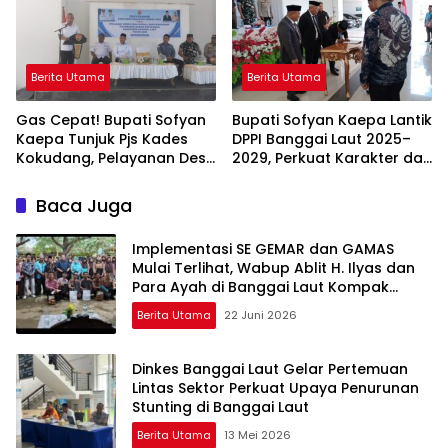
Berita Utama
Berita Utama
Gas Cepat! Bupati Sofyan
Bupati Sofyan Kaepa Lantik
Kaepa Tunjuk Pjs Kades
DPPI Banggai Laut 2025–
Kokudang, Pelayanan Desa
2029, Perkuat Karakter dan
Jangan Sampai Mandek
Nasionalisme Generasi
Muda
Baca Juga
Implementasi SE GEMAR dan GAMAS
Mulai Terlihat, Wabup Ablit H. Ilyas dan
Para Ayah di Banggai Laut Kompak
Ambil Rapor Anak
Berita Utama
22 Juni 2026
Dinkes Banggai Laut Gelar Pertemuan
Lintas Sektor Perkuat Upaya Penurunan
Stunting di Banggai Laut
Berita Utama
13 Mei 2026