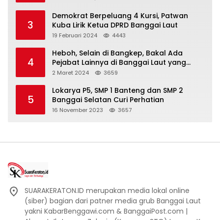
Demokrat Berpeluang 4 Kursi, Patwan
3
Kuba Lirik Ketua DPRD Banggai Laut
19 Februari 2024
4443
Heboh, Selain di Bangkep, Bakal Ada
4
Pejabat Lainnya di Banggai Laut yang
Bakal di Ciduk, Bagini Kata Kapolres!
2 Maret 2024
3659
Lokarya P5, SMP 1 Banteng dan SMP 2
5
Banggai Selatan Curi Perhatian
16 November 2023
3657
SUARAKERATON.ID merupakan media lokal online
(siber) bagian dari patner media grub Banggai Laut
yakni KabarBenggawi.com & BanggaiPost.com |