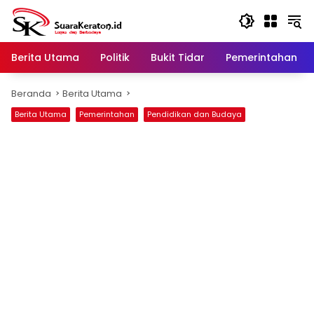
Langsung
ke
konten
Berita Utama
Politik
Bukit Tidar
Pemerintahan
Beranda
Berita Utama
Berita Utama
Pemerintahan
Pendidikan dan Budaya