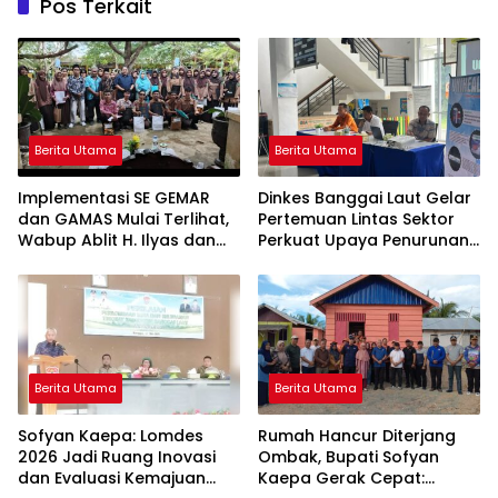
Pos Terkait
Berita Utama
Berita Utama
Implementasi SE GEMAR
Dinkes Banggai Laut Gelar
dan GAMAS Mulai Terlihat,
Pertemuan Lintas Sektor
Wabup Ablit H. Ilyas dan
Perkuat Upaya Penurunan
Para Ayah di Banggai Laut
Stunting di Banggai Laut
Kompak Ambil Rapor Anak
Berita Utama
Berita Utama
Sofyan Kaepa: Lomdes
Rumah Hancur Diterjang
2026 Jadi Ruang Inovasi
Ombak, Bupati Sofyan
dan Evaluasi Kemajuan
Kaepa Gerak Cepat: