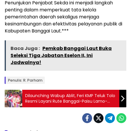
Penunjukan Penjabat Sekda ini menjadi langkah
penting dalam memperkuat tata kelola
pemerintahan daerah sekaligus menjaga
kesinambungan dan efektivitas pelayanan publik di
Kabupaten Banggai Laut.***
Baca Juga :
Pemkab Banggai Laut Buka
Seleksi Tiga Jabatan Eselon II, Ini
Jadwalnya!
Penulis: R. Parham
Dilaunching Wabup Ablit, Feri KMP Teluk Tolo
Resmi Layani Rute Banggai-Paisu Lamo-
Dungkean PP