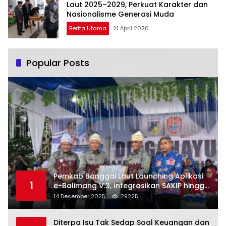
Laut 2025–2029, Perkuat Karakter dan
Nasionalisme Generasi Muda
Berita Utama
21 April 2026
Popular Posts
Pemkab Banggai Laut Launching Aplikasi
1
e-Balimang V.3, Integrasikan SAKIP hingga
Satu Data Layanan Publik
14 Desember 2025
29225
Diterpa Isu Tak Sedap Soal Keuangan dan