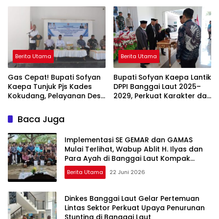
Desa
Bantuan Langsung
Diserahkan!
Berita Utama
Berita Utama
Gas Cepat! Bupati Sofyan
Bupati Sofyan Kaepa Lantik
Kaepa Tunjuk Pjs Kades
DPPI Banggai Laut 2025–
Kokudang, Pelayanan Desa
2029, Perkuat Karakter dan
Jangan Sampai Mandek
Nasionalisme Generasi
Muda
Baca Juga
Implementasi SE GEMAR dan GAMAS
Mulai Terlihat, Wabup Ablit H. Ilyas dan
Para Ayah di Banggai Laut Kompak
Ambil Rapor Anak
Berita Utama
22 Juni 2026
Dinkes Banggai Laut Gelar Pertemuan
Lintas Sektor Perkuat Upaya Penurunan
Stunting di Banggai Laut