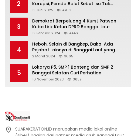
2
Korupsi, Pemda Balut Sebut Isu Tak
Berdasar
19 Juni 2025
4768
Demokrat Berpeluang 4 Kursi, Patwan
3
Kuba Lirik Ketua DPRD Banggai Laut
19 Februari 2024
4446
Heboh, Selain di Bangkep, Bakal Ada
4
Pejabat Lainnya di Banggai Laut yang
Bakal di Ciduk, Bagini Kata Kapolres!
2 Maret 2024
3665
Lokarya P5, SMP 1 Banteng dan SMP 2
5
Banggai Selatan Curi Perhatian
16 November 2023
3659
SUARAKERATON.ID merupakan media lokal online
(siber) bagian dari patner media grub Banggai Laut