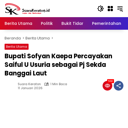
Langsung
ke
konten
Berita Utama
Politik
Bukit Tidar
Pemerintahan
Beranda
Berita Utama
Berita Utama
Bupati Sofyan Kaepa Percayakan
Saiful U Usuria sebagai Pj Sekda
Banggai Laut
560
Suara Keraton
1 Min Baca
11 Januari 2026