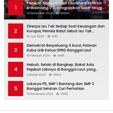
Pemkab Banggai Laut Launching Aplikasi
1
e-Balimang V.3, Integrasikan SAKIP hingga
Satu Data Layanan Publik
14 Desember 2025
28659
Diterpa Isu Tak Sedap Soal Keuangan dan
2
Korupsi, Pemda Balut Sebut Isu Tak
Berdasar
19 Juni 2025
4761
Demokrat Berpeluang 4 Kursi, Patwan
3
Kuba Lirik Ketua DPRD Banggai Laut
19 Februari 2024
4445
Heboh, Selain di Bangkep, Bakal Ada
4
Pejabat Lainnya di Banggai Laut yang
Bakal di Ciduk, Bagini Kata Kapolres!
2 Maret 2024
3664
Lokarya P5, SMP 1 Banteng dan SMP 2
5
Banggai Selatan Curi Perhatian
16 November 2023
3658