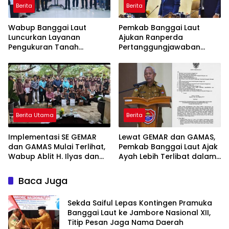
Berita
Berita
Wabup Banggai Laut
Pemkab Banggai Laut
Luncurkan Layanan
Ajukan Ranperda
Pengukuran Tanah
Pertanggungjawaban
Terjadwal, Permudah
APBD 2025, Realisasi
Akses dan Tingkatkan
Pendapatan Tembus 97,02
Kepastian Hukum
Persen
Berita Utama
Berita
Implementasi SE GEMAR
Lewat GEMAR dan GAMAS,
dan GAMAS Mulai Terlihat,
Pemkab Banggai Laut Ajak
Wabup Ablit H. Ilyas dan
Ayah Lebih Terlibat dalam
Para Ayah di Banggai Laut
Pendidikan Anak
Kompak Ambil Rapor Anak
Baca Juga
Sekda Saiful Lepas Kontingen Pramuka
Banggai Laut ke Jambore Nasional XII,
Titip Pesan Jaga Nama Daerah