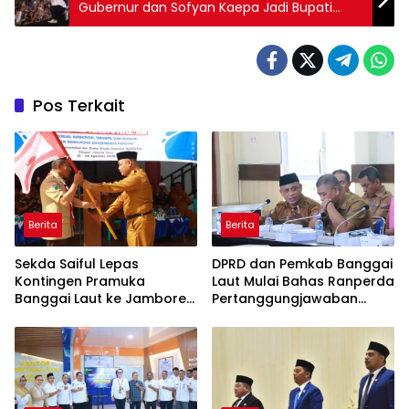
Gubernur dan Sofyan Kaepa Jadi Bupati
Banggai Laut
Pos Terkait
Berita
Berita
Sekda Saiful Lepas
DPRD dan Pemkab Banggai
Kontingen Pramuka
Laut Mulai Bahas Ranperda
Banggai Laut ke Jambore
Pertanggungjawaban
Nasional XII, Titip Pesan
APBD 2025
Jaga Nama Daerah