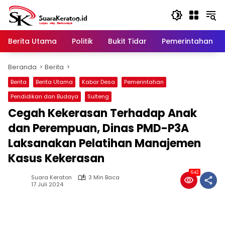
Langsung
ke
konten
Berita Utama
Politik
Bukit Tidar
Pemerintahan
Beranda
Berita
Berita
Berita Utama
Kabar Desa
Pemerintahan
Pendidikan dan Budaya
Sulteng
Cegah Kekerasan Terhadap Anak
dan Perempuan, Dinas PMD-P3A
Laksanakan Pelatihan Manajemen
Kasus Kekerasan
642
Suara Keraton
3 Min Baca
17 Juli 2024