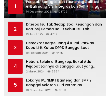
Pemkab Banggai Laut Launching Aplikasi
1
e-Balimang V.3, Integrasikan SAKIP hingga
Satu Data Layanan Publik
14 Desember 2025
28702
Diterpa Isu Tak Sedap Soal Keuangan dan
2
Korupsi, Pemda Balut Sebut Isu Tak
Berdasar
19 Juni 2025
4767
Demokrat Berpeluang 4 Kursi, Patwan
3
Kuba Lirik Ketua DPRD Banggai Laut
19 Februari 2024
4445
Heboh, Selain di Bangkep, Bakal Ada
4
Pejabat Lainnya di Banggai Laut yang
Bakal di Ciduk, Bagini Kata Kapolres!
2 Maret 2024
3664
Lokarya P5, SMP 1 Banteng dan SMP 2
5
Banggai Selatan Curi Perhatian
16 November 2023
3658