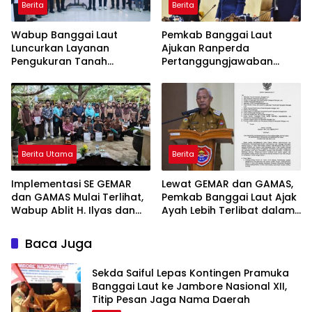
Berita
Berita
Wabup Banggai Laut
Pemkab Banggai Laut
Luncurkan Layanan
Ajukan Ranperda
Pengukuran Tanah
Pertanggungjawaban
Terjadwal, Permudah
APBD 2025, Realisasi
Akses dan Tingkatkan
Pendapatan Tembus 97,02
Kepastian Hukum
Persen
Berita Utama
Berita
Implementasi SE GEMAR
Lewat GEMAR dan GAMAS,
dan GAMAS Mulai Terlihat,
Pemkab Banggai Laut Ajak
Wabup Ablit H. Ilyas dan
Ayah Lebih Terlibat dalam
Para Ayah di Banggai Laut
Pendidikan Anak
Kompak Ambil Rapor Anak
Baca Juga
Sekda Saiful Lepas Kontingen Pramuka
Banggai Laut ke Jambore Nasional XII,
Titip Pesan Jaga Nama Daerah