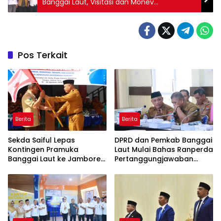
Banggai Laut, Visitasi dan Monev
Implementasi Keterbukaan Publik
Pos Terkait
Berita
Berita
Sekda Saiful Lepas
DPRD dan Pemkab Banggai
Kontingen Pramuka
Laut Mulai Bahas Ranperda
Banggai Laut ke Jambore
Pertanggungjawaban
Nasional XII, Titip Pesan
APBD 2025
Jaga Nama Daerah