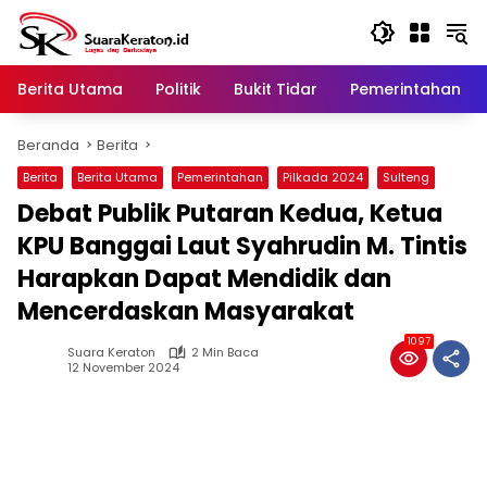
Langsung
ke
konten
Berita Utama
Politik
Bukit Tidar
Pemerintahan
Beranda
Berita
Berita
Berita Utama
Pemerintahan
Pilkada 2024
Sulteng
Debat Publik Putaran Kedua, Ketua
KPU Banggai Laut Syahrudin M. Tintis
Harapkan Dapat Mendidik dan
Mencerdaskan Masyarakat
1097
Suara Keraton
2 Min Baca
12 November 2024