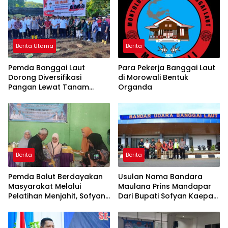
Berita Utama
Berita
Pemda Banggai Laut
Para Pekerja Banggai Laut
Dorong Diversifikasi
di Morowali Bentuk
Pangan Lewat Tanam
Organda
Perdana Ubi Jalar
Berita
Berita
Pemda Balut Berdayakan
Usulan Nama Bandara
Masyarakat Melalui
Maulana Prins Mandapar
Pelatihan Menjahit, Sofyan
Dari Bupati Sofyan Kaepa
Kaepa Beri Anggaran
Disetujui Kemenhub
Pembelian Mesin Jahit