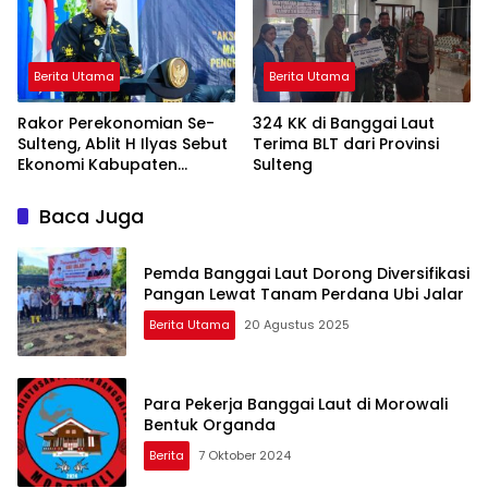
Berita Utama
Berita Utama
Rakor Perekonomian Se-
324 KK di Banggai Laut
Sulteng, Ablit H Ilyas Sebut
Terima BLT dari Provinsi
Ekonomi Kabupaten
Sulteng
Banggai Laut tumbuh 3,77
Persen
Baca Juga
Pemda Banggai Laut Dorong Diversifikasi
Pangan Lewat Tanam Perdana Ubi Jalar
Berita Utama
20 Agustus 2025
Para Pekerja Banggai Laut di Morowali
Bentuk Organda
Berita
7 Oktober 2024