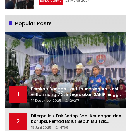
Berita Utama
25 Maret 2024
Popular Posts
Pemkab Banggai Laut Launching Aplikasi
1
e-Balimang V.3, Integrasikan SAKIP hingga
Satu Data Layanan Publik
14 Desember 2025
29217
Diterpa Isu Tak Sedap Soal Keuangan dan
2
Korupsi, Pemda Balut Sebut Isu Tak
Berdasar
19 Juni 2025
4768