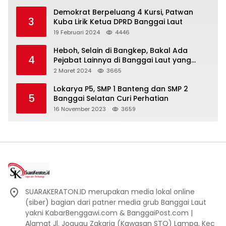
Demokrat Berpeluang 4 Kursi, Patwan
3
Kuba Lirik Ketua DPRD Banggai Laut
19 Februari 2024
4446
Heboh, Selain di Bangkep, Bakal Ada
4
Pejabat Lainnya di Banggai Laut yang
Bakal di Ciduk, Bagini Kata Kapolres!
2 Maret 2024
3665
Lokarya P5, SMP 1 Banteng dan SMP 2
5
Banggai Selatan Curi Perhatian
16 November 2023
3659
SUARAKERATON.ID merupakan media lokal online
(siber) bagian dari patner media grub Banggai Laut
yakni KabarBenggawi.com & BanggaiPost.com |
Alamat Jl. Jogugu Zakaria (Kawasan STQ) Lampa, Kec