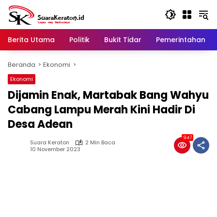
Langsung
ke
konten
Berita Utama
Politik
Bukit Tidar
Pemerintahan
Beranda
Ekonomi
Ekonomi
Dijamin Enak, Martabak Bang Wahyu
Cabang Lampu Merah Kini Hadir Di
Desa Adean
947
Suara Keraton
2 Min Baca
10 November 2023