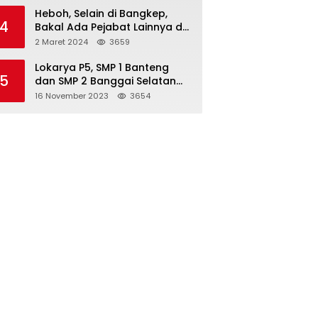
Heboh, Selain di Bangkep,
4
Bakal Ada Pejabat Lainnya di
Banggai Laut yang Bakal di
2 Maret 2024
3659
Ciduk, Bagini Kata Kapolres!
Lokarya P5, SMP 1 Banteng
5
dan SMP 2 Banggai Selatan
Curi Perhatian
16 November 2023
3654