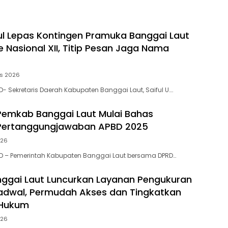
ul Lepas Kontingen Pramuka Banggai Laut
 Nasional XII, Titip Pesan Jaga Nama
us 2026
- Sekretaris Daerah Kabupaten Banggai Laut, Saiful U….
emkab Banggai Laut Mulai Bahas
Pertanggungjawaban APBD 2025
026
D – Pemerintah Kabupaten Banggai Laut bersama DPRD…
ggai Laut Luncurkan Layanan Pengukuran
adwal, Permudah Akses dan Tingkatkan
 Hukum
026