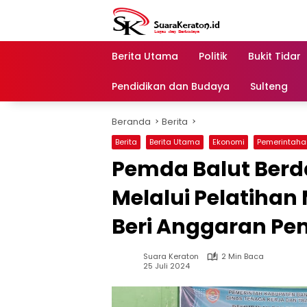
Langsung
ke
konten
Berita Utama
Politik
Bukit Tidar
Pendidikan dan Budaya
Sulteng
Beranda
Berita
Berita
Berita Utama
Ekonomi
Pemerintaha
Pemda Balut Ber
Melalui Pelatihan
Beri Anggaran Pem
Suara Keraton
2 Min Baca
25 Juli 2024