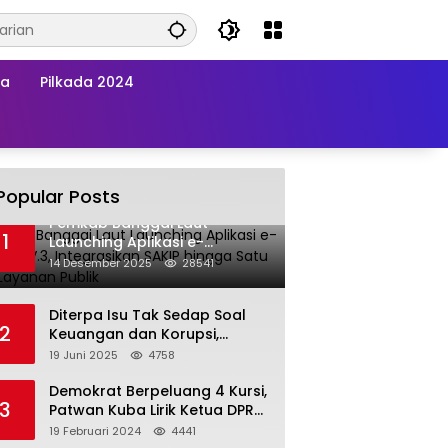
wa
Pilkada 2024
Popular Posts
Pemkab Banggai Laut
1
Launching Aplikasi e-
Balimang V.3, Integrasikan
14 Desember 2025
28541
SAKIP hingga Satu Data
Layanan Publik
Diterpa Isu Tak Sedap Soal
2
Keuangan dan Korupsi,
Pemda Balut Sebut Isu Tak
19 Juni 2025
4758
Berdasar
Demokrat Berpeluang 4 Kursi,
3
Patwan Kuba Lirik Ketua DPRD
Banggai Laut
19 Februari 2024
4441