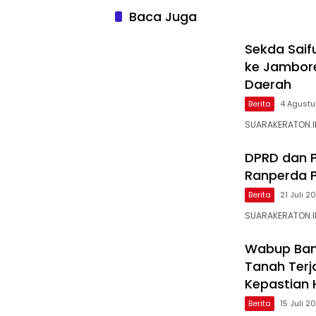
Tembus 97,02 Persen
Baca Juga
Sekda Saif
ke Jambore
Daerah
Berita
4 Agust
SUARAKERATON.ID
DPRD dan P
Ranperda 
Berita
21 Juli 2
SUARAKERATON.I
Wabup Ban
Tanah Terj
Kepastian
Berita
15 Juli 2