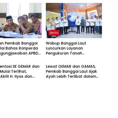
Berita
an Pemkab Banggai
Wabup Banggai Laut
ulai Bahas Ranperda
Luncurkan Layanan
ggungjawaban APBD
Pengukuran Tanah
 Utama
Berita
Terjadwal, Permudah Akses
dan Tingkatkan Kepastian
entasi SE GEMAR dan
Lewat GEMAR dan GAMAS,
Hukum
ulai Terlihat,
Pemkab Banggai Laut Ajak
blit H. Ilyas dan
Ayah Lebih Terlibat dalam
ah di Banggai Laut
Pendidikan Anak
 Ambil Rapor Anak