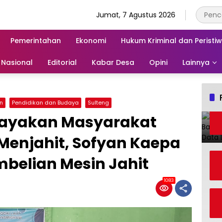
Jumat, 7 Agustus 2026
Pemerintahan
Ekonomi
Hukum Kriminal dan Peristi
Nasional
Editorial
Kabar Desa
Opini
Lainnya
n
Pendidikan dan Budaya
Sulteng
dayakan Masyarakat
 Menjahit, Sofyan Kaepa
belian Mesin Jahit
1083