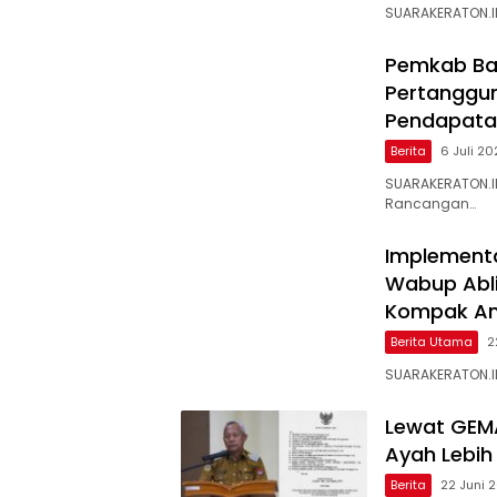
SUARAKERATON.ID–
Pemkab Ba
Pertanggun
Pendapata
Berita
6 Juli 2
SUARAKERATON.I
Rancangan…
Implementa
Wabup Ablit
Kompak Am
Berita Utama
2
SUARAKERATON.ID
Lewat GEM
Ayah Lebih
Berita
22 Juni 