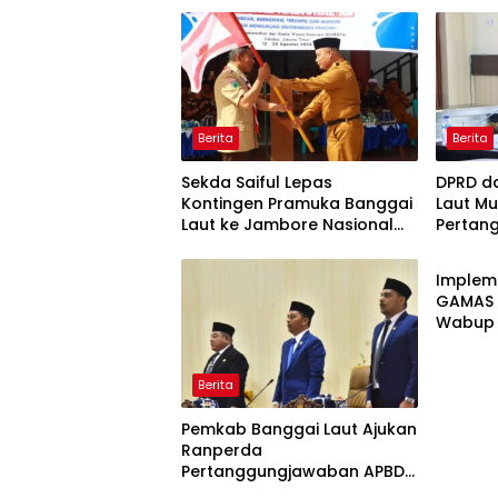
Berita
Berita
Sekda Saiful Lepas
DPRD d
Kontingen Pramuka Banggai
Laut M
Laut ke Jambore Nasional
Pertan
Berita
XII, Titip Pesan Jaga Nama
2025
Daerah
Implem
GAMAS M
Wabup A
Para Ay
Kompak
Berita
Pemkab Banggai Laut Ajukan
Ranperda
Pertanggungjawaban APBD
2025, Realisasi Pendapatan