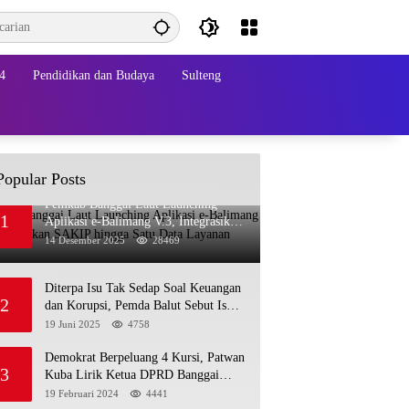
4
Pendidikan dan Budaya
Sulteng
Popular Posts
Pemkab Banggai Laut Launching
1
Aplikasi e-Balimang V.3, Integrasikan
SAKIP hingga Satu Data Layanan
14 Desember 2025
28469
Publik
Diterpa Isu Tak Sedap Soal Keuangan
2
dan Korupsi, Pemda Balut Sebut Isu
Tak Berdasar
19 Juni 2025
4758
Demokrat Berpeluang 4 Kursi, Patwan
3
Kuba Lirik Ketua DPRD Banggai
Laut
19 Februari 2024
4441