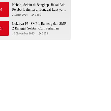
Heboh, Selain di Bangkep, Bakal Ada
4
Pejabat Lainnya di Banggai Laut yang
Bakal di Ciduk, Bagini Kata Kapolres!
2 Maret 2024
3659
Lokarya P5, SMP 1 Banteng dan SMP
5
2 Banggai Selatan Curi Perhatian
16 November 2023
3654