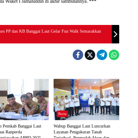
kata Waket I Jamaluddin di akhir sambutannya. ***
inkes PP dan KB Banggai Laut Gelar Fun Walk Semarakkan
Berita
 Pemkab Banggai Laut
Wabup Banggai Laut Luncurkan
has Ranperda
Layanan Pengukuran Tanah
ungjawaban APBD 2025
Terjadwal, Permudah Akses dan