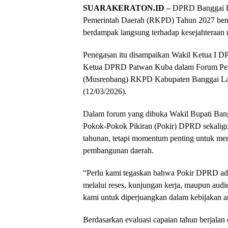
SUARAKERATON.ID –
DPRD Banggai La
Pemerintah Daerah (RKPD) Tahun 2027 benar
berdampak langsung terhadap kesejahteraan 
Penegasan itu disampaikan Wakil Ketua I D
Ketua DPRD Patwan Kuba dalam Forum Per
(Musrenbang) RKPD Kabupaten Banggai La
(12/03/2026).
Dalam forum yang dibuka Wakil Bupati Ban
Pokok-Pokok Pikiran (Pokir) DPRD sekali
tahunan, tetapi momentum penting untuk men
pembangunan daerah.
“Perlu kami tegaskan bahwa Pokir DPRD adala
melalui reses, kunjungan kerja, maupun audie
kami untuk diperjuangkan dalam kebijakan a
Berdasarkan evaluasi capaian tahun berjal