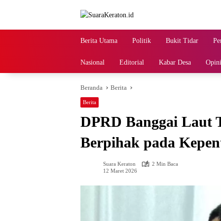
Langsung
ke
konten
Berita Utama
Politik
Bukit Tidar
Pe
Nasional
Editorial
Kabar Desa
Opin
Beranda
Berita
Berita
DPRD Banggai Laut 
Berpihak pada Kepen
Suara Keraton
2 Min Baca
12 Maret 2026