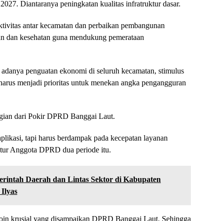
27. Diantaranya peningkatan kualitas infratruktur dasar.
tivitas antar kecamatan dan perbaikan pembangunan
ikan dan kesehatan guna mendukung pemerataan
 adanya ​penguatan ekonomi di seluruh kecamatan, stimulus
arus menjadi prioritas untuk menekan angka pengangguran
agian dari Pokir DPRD Banggai Laut.
 aplikasi, tapi harus berdampak pada kecepatan layanan
tutur Anggota DPRD dua periode itu.
rintah Daerah dan Lintas Sektor di Kabupaten
Ilyas
oin krusial yang disampaikan DPRD Banggai Laut. Sehingga