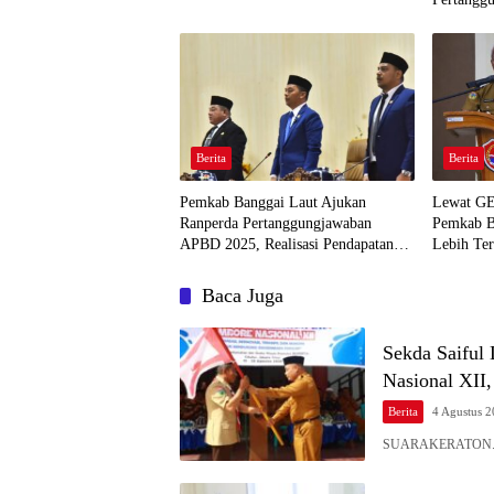
Berita
Berita
Pemkab Banggai Laut Ajukan
Lewat G
Ranperda Pertanggungjawaban
Pemkab B
APBD 2025, Realisasi Pendapatan
Lebih Ter
Tembus 97,02 Persen
Anak
Baca Juga
Sekda Saiful
Nasional XII
Berita
4 Agustus 
SUARAKERATON.ID- S