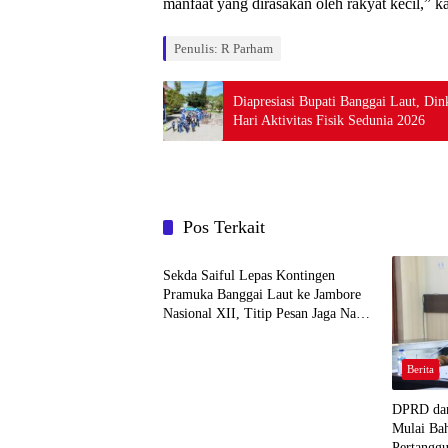
manfaat yang dirasakan oleh rakyat kecil,” 
Penulis: R Parham
Diapresiasi Bupati Banggai Laut, D
Hari Aktivitas Fisik Sedunia 2026
Pos Terkait
Berita
Sekda Saiful Lepas Kontingen
Pramuka Banggai Laut ke Jambore
Nasional XII, Titip Pesan Jaga Nama
Daerah
Berita
DPRD dan
Mulai Ba
Pertangg