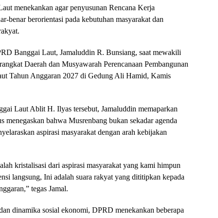
ut menekankan agar penyusunan Rencana Kerja
-benar berorientasi pada kebutuhan masyarakat dan
rakyat.
PRD Banggai Laut, Jamaluddin R. Bunsiang, saat mewakili
angkat Daerah dan Musyawarah Perencanaan Pembangunan
ut Tahun Anggaran 2027 di Gedung Ali Hamid, Kamis
ggai Laut
Ablit H. Ilyas
tersebut, Jamaluddin memaparkan
gus menegaskan bahwa Musrenbang bukan sekadar agenda
yelaraskan aspirasi masyarakat dengan arah kebijakan
h kristalisasi dari aspirasi masyarakat yang kami himpun
nsi langsung, Ini adalah suara rakyat yang dititipkan kepada
nggaran,” tegas Jamal.
an dan dinamika sosial ekonomi, DPRD menekankan beberapa