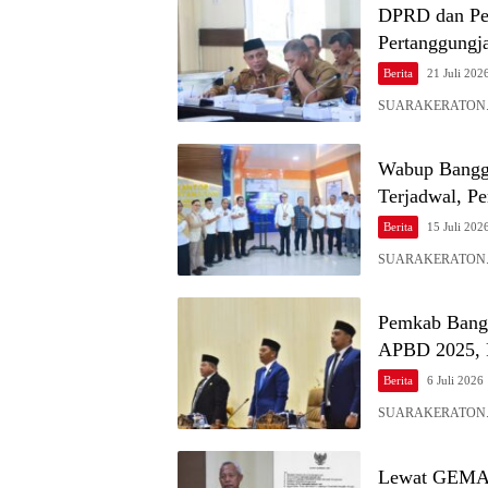
DPRD dan Pe
Pertanggung
Berita
21 Juli 202
SUARAKERATON.ID 
Wabup Bangga
Terjadwal, P
Berita
15 Juli 202
SUARAKERATON.ID– W
Pemkab Bangg
APBD 2025, R
Berita
6 Juli 2026
SUARAKERATON.ID –
Lewat GEMAR