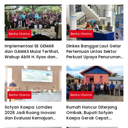
Berita Utama
Berita Utama
Implementasi SE GEMAR
Dinkes Banggai Laut Gelar
dan GAMAS Mulai Terlihat,
Pertemuan Lintas Sektor
Wabup Ablit H. Ilyas dan
Perkuat Upaya Penurunan
Para Ayah di Banggai Laut
Stunting di Banggai Laut
Kompak Ambil Rapor Anak
Berita Utama
Berita Utama
Sofyan Kaepa: Lomdes
Rumah Hancur Diterjang
2026 Jadi Ruang Inovasi
Ombak, Bupati Sofyan
dan Evaluasi Kemajuan
Kaepa Gerak Cepat:
Desa
Bantuan Langsung