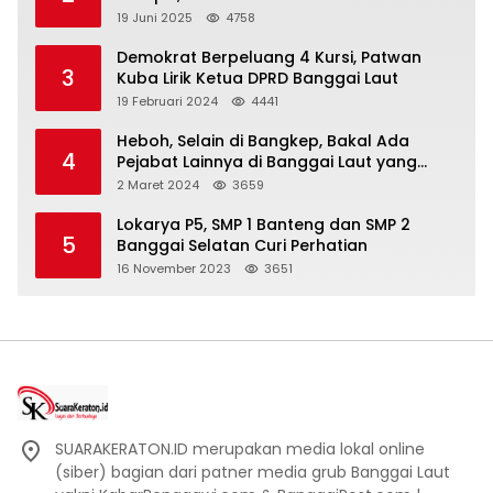
Berdasar
19 Juni 2025
4758
Demokrat Berpeluang 4 Kursi, Patwan
3
Kuba Lirik Ketua DPRD Banggai Laut
19 Februari 2024
4441
Heboh, Selain di Bangkep, Bakal Ada
4
Pejabat Lainnya di Banggai Laut yang
Bakal di Ciduk, Bagini Kata Kapolres!
2 Maret 2024
3659
Lokarya P5, SMP 1 Banteng dan SMP 2
5
Banggai Selatan Curi Perhatian
16 November 2023
3651
SUARAKERATON.ID merupakan media lokal online
(siber) bagian dari patner media grub Banggai Laut