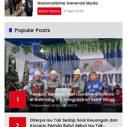
Nasionalisme Generasi Muda
Berita Utama
21 April 2026
Popular Posts
Pemkab Banggai Laut Launching Aplikasi
1
e-Balimang V.3, Integrasikan SAKIP hingga
Satu Data Layanan Publik
14 Desember 2025
28272
Diterpa Isu Tak Sedap Soal Keuangan dan
2
Korupsi, Pemda Balut Sebut Isu Tak