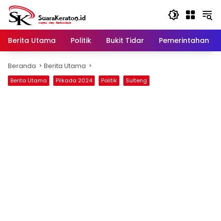
Langsung
ke
konten
Berita Utama
Politik
Bukit Tidar
Pemerintahan
Beranda
Berita Utama
Berita Utama
Pilkada 2024
Politik
Sulteng