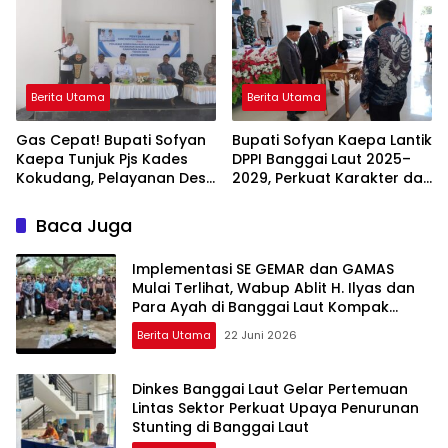
Diserahkan!
Berita Utama
Berita Utama
Gas Cepat! Bupati Sofyan
Bupati Sofyan Kaepa Lantik
Kaepa Tunjuk Pjs Kades
DPPI Banggai Laut 2025–
Kokudang, Pelayanan Desa
2029, Perkuat Karakter dan
Jangan Sampai Mandek
Nasionalisme Generasi
Muda
Baca Juga
Implementasi SE GEMAR dan GAMAS
Mulai Terlihat, Wabup Ablit H. Ilyas dan
Para Ayah di Banggai Laut Kompak
Ambil Rapor Anak
Berita Utama
22 Juni 2026
Dinkes Banggai Laut Gelar Pertemuan
Lintas Sektor Perkuat Upaya Penurunan
Stunting di Banggai Laut