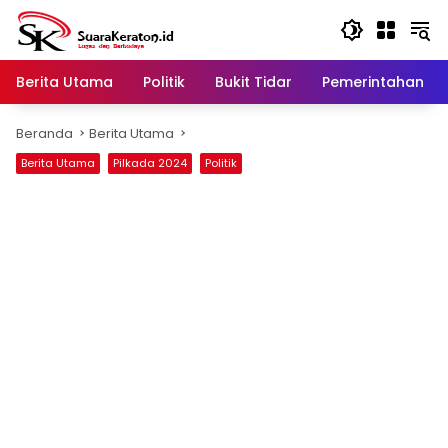
Langsung
ke
konten
Berita Utama
Politik
Bukit Tidar
Pemerintahan
Beranda
Berita Utama
Berita Utama
Pilkada 2024
Politik