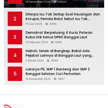
Satu Data Layanan Publik
14 Desember 2025
28622
Diterpa Isu Tak Sedap Soal Keuangan dan
2
Korupsi, Pemda Balut Sebut Isu Tak
Berdasar
19 Juni 2025
4760
Demokrat Berpeluang 4 Kursi, Patwan
3
Kuba Lirik Ketua DPRD Banggai Laut
19 Februari 2024
4443
Heboh, Selain di Bangkep, Bakal Ada
4
Pejabat Lainnya di Banggai Laut yang
Bakal di Ciduk, Bagini Kata Kapolres!
2 Maret 2024
3659
Lokarya P5, SMP 1 Banteng dan SMP 2
5
Banggai Selatan Curi Perhatian
16 November 2023
3657