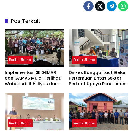
Pos Terkait
Berita Utama
Berita Utama
Implementasi SE GEMAR
Dinkes Banggai Laut Gelar
dan GAMAS Mulai Terlihat,
Pertemuan Lintas Sektor
Wabup Ablit H. Ilyas dan
Perkuat Upaya Penurunan
Para Ayah di Banggai Laut
Stunting di Banggai Laut
Kompak Ambil Rapor Anak
Berita Utama
Berita Utama