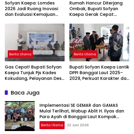
Sofyan Kaepa: Lomdes
Rumah Hancur Diterjang
2026 Jadi Ruang Inovasi
Ombak, Bupati Sofyan
dan Evaluasi Kemajuan
Kaepa Gerak Cepat:
Desa
Bantuan Langsung
Diserahkan!
Berita Utama
Berita Utama
Gas Cepat! Bupati Sofyan
Bupati Sofyan Kaepa Lantik
Kaepa Tunjuk Pjs Kades
DPPI Banggai Laut 2025–
Kokudang, Pelayanan Desa
2029, Perkuat Karakter dan
Jangan Sampai Mandek
Nasionalisme Generasi
Muda
Baca Juga
Implementasi SE GEMAR dan GAMAS
Mulai Terlihat, Wabup Ablit H. Ilyas dan
Para Ayah di Banggai Laut Kompak
Ambil Rapor Anak
Berita Utama
22 Juni 2026