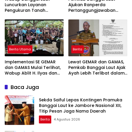
Luncurkan Layanan
Ajukan Ranperda
Pengukuran Tanah
Pertanggungjawaban
Terjadwal, Permudah
APBD 2025, Realisasi
Akses dan Tingkatkan
Pendapatan Tembus 97,02
Kepastian Hukum
Persen
Berita Utama
Berita
Implementasi SE GEMAR
Lewat GEMAR dan GAMAS,
dan GAMAS Mulai Terlihat,
Pemkab Banggai Laut Ajak
Wabup Ablit H. Ilyas dan
Ayah Lebih Terlibat dalam
Para Ayah di Banggai Laut
Pendidikan Anak
Kompak Ambil Rapor Anak
Baca Juga
Sekda Saiful Lepas Kontingen Pramuka
Banggai Laut ke Jambore Nasional XII,
Titip Pesan Jaga Nama Daerah
Berita
4 Agustus 2026