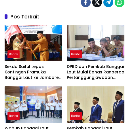
Pos Terkait
Berita
Berita
Sekda Saiful Lepas
DPRD dan Pemkab Banggai
Kontingen Pramuka
Laut Mulai Bahas Ranperda
Banggai Laut ke Jambore
Pertanggungjawaban
Nasional XII, Titip Pesan
APBD 2025
Jaga Nama Daerah
Berita
Berita
Wabup Banggai Laut
Pemkab Banggai Laut