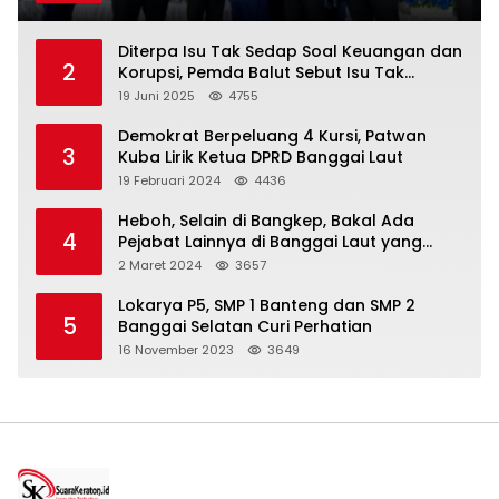
Diterpa Isu Tak Sedap Soal Keuangan dan
2
Korupsi, Pemda Balut Sebut Isu Tak
Berdasar
19 Juni 2025
4755
Demokrat Berpeluang 4 Kursi, Patwan
3
Kuba Lirik Ketua DPRD Banggai Laut
19 Februari 2024
4436
Heboh, Selain di Bangkep, Bakal Ada
4
Pejabat Lainnya di Banggai Laut yang
Bakal di Ciduk, Bagini Kata Kapolres!
2 Maret 2024
3657
Lokarya P5, SMP 1 Banteng dan SMP 2
5
Banggai Selatan Curi Perhatian
16 November 2023
3649