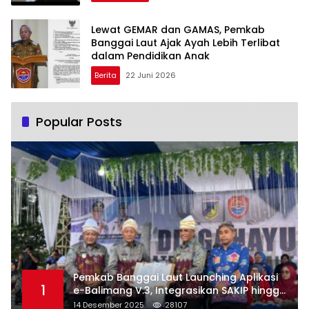
Lewat GEMAR dan GAMAS, Pemkab
Banggai Laut Ajak Ayah Lebih Terlibat
dalam Pendidikan Anak
Berita
22 Juni 2026
Popular Posts
Pemkab Banggai Laut Launching Aplikasi
1
e-Balimang V.3, Integrasikan SAKIP hingga
Satu Data Layanan Publik
14 Desember 2025
28107