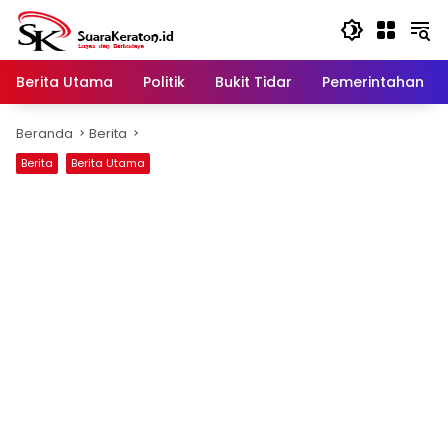
Langsung
ke
konten
Berita Utama
Politik
Bukit Tidar
Pemerintahan
Beranda
Berita
Berita
Berita Utama