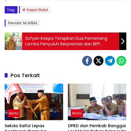
Tag:
Kejari Balut
Penulis: M.IKBAL
Sofyan Kaepa Tetapkan Dua Pemenang
Lomba Penyuluh Berprestasi dan BPP
Berprestasi
Pos Terkait
Berita
Berita
Sekda Saiful Lepas
DPRD dan Pemkab Banggai