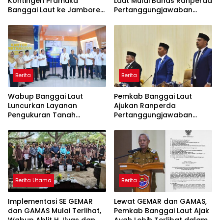
Kontingen Pramuka
Laut Mulai Bahas Ranperda
Banggai Laut ke Jambore
Pertanggungjawaban
Nasional XII, Titip Pesan
APBD 2025
Jaga Nama Daerah
Berita
Berita
Wabup Banggai Laut
Pemkab Banggai Laut
Luncurkan Layanan
Ajukan Ranperda
Pengukuran Tanah
Pertanggungjawaban
Terjadwal, Permudah
APBD 2025, Realisasi
Akses dan Tingkatkan
Pendapatan Tembus 97,02
Kepastian Hukum
Persen
Berita Utama
Berita
Implementasi SE GEMAR
Lewat GEMAR dan GAMAS,
dan GAMAS Mulai Terlihat,
Pemkab Banggai Laut Ajak
Wabup Ablit H. Ilyas dan
Ayah Lebih Terlibat dalam