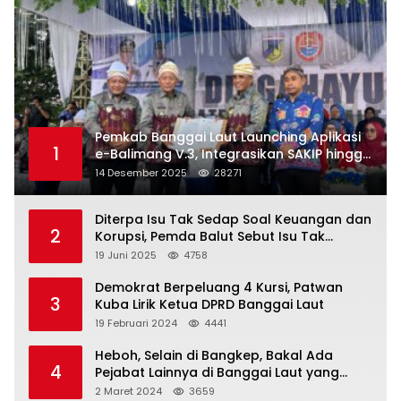
Pemkab Banggai Laut Launching Aplikasi
1
e-Balimang V.3, Integrasikan SAKIP hingga
Satu Data Layanan Publik
14 Desember 2025
28271
Diterpa Isu Tak Sedap Soal Keuangan dan
2
Korupsi, Pemda Balut Sebut Isu Tak
Berdasar
19 Juni 2025
4758
Demokrat Berpeluang 4 Kursi, Patwan
3
Kuba Lirik Ketua DPRD Banggai Laut
19 Februari 2024
4441
Heboh, Selain di Bangkep, Bakal Ada
4
Pejabat Lainnya di Banggai Laut yang
Bakal di Ciduk, Bagini Kata Kapolres!
2 Maret 2024
3659