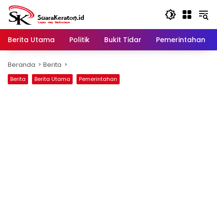
Langsung
ke
konten
Berita Utama
Politik
Bukit Tidar
Pemerintahan
Beranda
Berita
Berita
Berita Utama
Pemerintahan