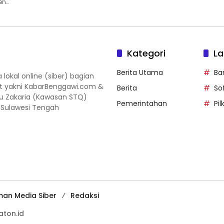
en…
Kategori
La
Berita Utama
Ba
okal online (siber) bagian
ut yakni KabarBenggawi.com &
Berita
So
gu Zakaria (Kawasan STQ)
Pemerintahan
Pi
, Sulawesi Tengah
an Media Siber
Redaksi
aton.id