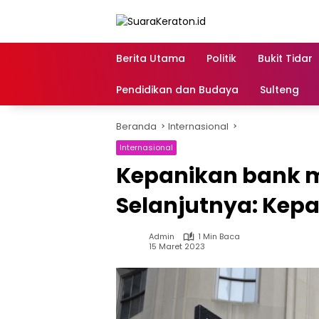
Langsung
ke
konten
Berita Utama
Politik
Bukit Tidar
Pendidikan dan Budaya
Sulteng
Beranda
Internasional
Internasional
Kepanikan bank me
Selanjutnya: Kep
Admin
1 Min Baca
15 Maret 2023