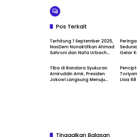
Pos Terkait
Berita Utama
Berita
Terhitung 1 September 2025,
Peringa
NasDem Nonaktifkan Ahmad
Sedunia
Sahroni dan Nafa Urbach
Gelar 
Berita Utama
Berita
dari DPR-RI
Hukum, 
Gantun
Tiba di Bandara Syukuran
Pencipt
Amiruddin Amir, Presiden
Toriya
Jokowi Langsung Menuju
Usia 6
Bangkep Resmikan
Manga 
Pelaksanaan Inpres Jalan
Daerah
Tinggalkan Balasan