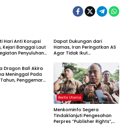
Berita Utama
ti Hari Anti Korupsi
Dapat Dukungan dari
, Kejari Banggai Laut
Hamas, Iran Peringatkan AS
Kegiatan Penyuluhan
Agar Tidak Ikut
Bagi Baju, Stiker dan
Berpartisipasi dalam Konflik
gan Kunci
Israel
a Dragon Ball Akira
ma Meninggal Pada
8 Tahun, Penggemar
Merasa Kahilangan!
Berita Utama
Menkominfo Segera
Tindaklanjuti Pengesahan
Perpres “Publisher Rights”,
Dukung Jurnalisme
Berkualitas