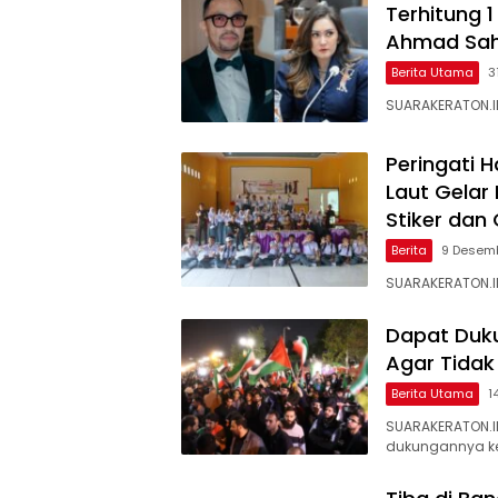
Terhitung 
Ahmad Sahr
Berita Utama
3
SUARAKERATON.ID
Peringati H
Laut Gelar
Stiker dan
Berita
9 Desem
SUARAKERATON.ID
Dapat Duku
Agar Tidak 
Berita Utama
1
SUARAKERATON.I
dukungannya ke