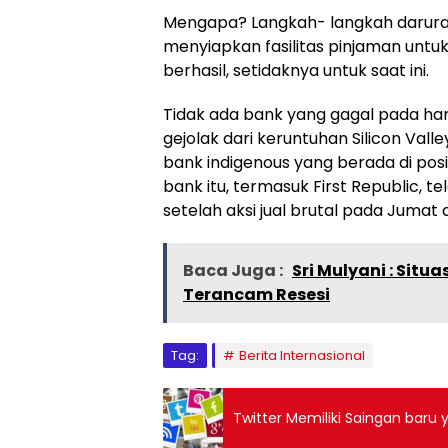
Mengapa? Langkah- langkah darura
menyiapkan fasilitas pinjaman unt
berhasil, setidaknya untuk saat ini.
Tidak ada bank yang gagal pada ha
gejolak dari keruntuhan Silicon V
bank indigenous yang berada di po
bank itu, termasuk First Republic, 
setelah aksi jual brutal pada Jumat 
Baca Juga :
Sri Mulyani : Situ
Terancam Resesi
Tag:
Berita Internasional
Twitter Memiliki Saingan baru