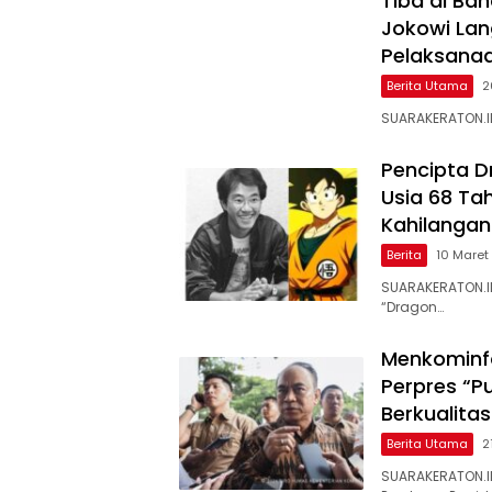
Tiba di Ba
Jokowi La
Pelaksanaa
Berita Utama
2
SUARAKERATON.I
Pencipta D
Usia 68 T
Kahilangan
Berita
10 Maret
SUARAKERATON.I
“Dragon…
Menkominfo
Perpres “Pu
Berkualitas
Berita Utama
2
SUARAKERATON.I