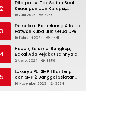
Diterpa Isu Tak Sedap Soal
2
Keuangan dan Korupsi,
Pemda Balut Sebut Isu Tak
19 Juni 2025
4758
Berdasar
Demokrat Berpeluang 4 Kursi,
3
Patwan Kuba Lirik Ketua DPRD
Banggai Laut
19 Februari 2024
4441
Heboh, Selain di Bangkep,
4
Bakal Ada Pejabat Lainnya di
Banggai Laut yang Bakal di
2 Maret 2024
3659
Ciduk, Bagini Kata Kapolres!
Lokarya P5, SMP 1 Banteng
5
dan SMP 2 Banggai Selatan
Curi Perhatian
16 November 2023
3654