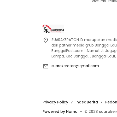
Peraturan Presid
SUARAKERATON.ID merupakan media l
dari patner media grub Banggai La
BanggaiPost.com | Alamat Jl. Jogu
Lampa, Kec Banggai. . Banggai Laut
suarakeraton@gmail.com
Privacy Policy
Index Berita
Pedom
Powered by Nomo
-
© 2023 suaraker