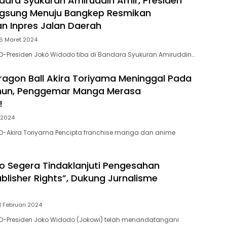
ndara Syukuran Amiruddin Amir, Presiden
ngsung Menuju Bangkep Resmikan
n Inpres Jalan Daerah
6 Maret 2024
D-Presiden Joko Widodo tiba di Bandara Syukuran Amiruddin…
ragon Ball Akira Toriyama Meninggal Pada
ahun, Penggemar Manga Merasa
!
 2024
D-Akira Toriyama Pencipta franchise manga dan anime
 Segera Tindaklanjuti Pengesahan
blisher Rights”, Dukung Jurnalisme
1 Februari 2024
D-Presiden Joko Widodo (Jokowi) telah menandatangani