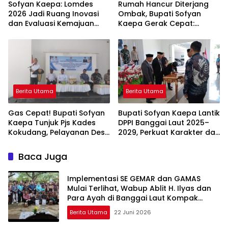
Sofyan Kaepa: Lomdes
Rumah Hancur Diterjang
2026 Jadi Ruang Inovasi
Ombak, Bupati Sofyan
dan Evaluasi Kemajuan
Kaepa Gerak Cepat:
Desa
Bantuan Langsung
Diserahkan!
Berita Utama
Berita Utama
Gas Cepat! Bupati Sofyan
Bupati Sofyan Kaepa Lantik
Kaepa Tunjuk Pjs Kades
DPPI Banggai Laut 2025–
Kokudang, Pelayanan Desa
2029, Perkuat Karakter dan
Jangan Sampai Mandek
Nasionalisme Generasi
Muda
Baca Juga
Implementasi SE GEMAR dan GAMAS
Mulai Terlihat, Wabup Ablit H. Ilyas dan
Para Ayah di Banggai Laut Kompak
Ambil Rapor Anak
Berita Utama
22 Juni 2026