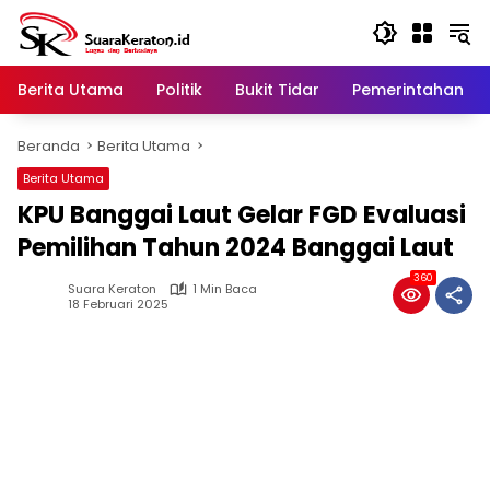
Langsung
ke
konten
Berita Utama
Politik
Bukit Tidar
Pemerintahan
Beranda
Berita Utama
Berita Utama
KPU Banggai Laut Gelar FGD Evaluasi
Pemilihan Tahun 2024 Banggai Laut
360
Suara Keraton
1 Min Baca
18 Februari 2025