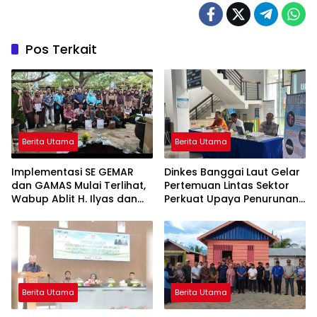
Pos Terkait
Berita Utama
Berita Utama
Implementasi SE GEMAR
Dinkes Banggai Laut Gelar
dan GAMAS Mulai Terlihat,
Pertemuan Lintas Sektor
Wabup Ablit H. Ilyas dan
Perkuat Upaya Penurunan
Para Ayah di Banggai Laut
Stunting di Banggai Laut
Kompak Ambil Rapor Anak
Berita Utama
Berita Utama