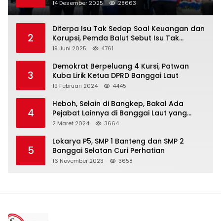
Satu Data Layanan Publik
14 Desember 2025
28663
Diterpa Isu Tak Sedap Soal Keuangan dan
2
Korupsi, Pemda Balut Sebut Isu Tak
Berdasar
19 Juni 2025
4761
Demokrat Berpeluang 4 Kursi, Patwan
3
Kuba Lirik Ketua DPRD Banggai Laut
19 Februari 2024
4445
Heboh, Selain di Bangkep, Bakal Ada
4
Pejabat Lainnya di Banggai Laut yang
Bakal di Ciduk, Bagini Kata Kapolres!
2 Maret 2024
3664
Lokarya P5, SMP 1 Banteng dan SMP 2
5
Banggai Selatan Curi Perhatian
16 November 2023
3658