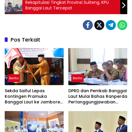
Rekapitulasi Tingkat Provinsi Sulteng, KPU
Banggai Laut Tercepat
Pos Terkait
Berita
Berita
Sekda Saiful Lepas
DPRD dan Pemkab Banggai
Kontingen Pramuka
Laut Mulai Bahas Ranperda
Banggai Laut ke Jambore
Pertanggungjawaban
Nasional XII, Titip Pesan
APBD 2025
Jaga Nama Daerah