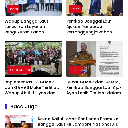
Berita
Berita
Wabup Banggai Laut
Pemkab Banggai Laut
Luncurkan Layanan
Ajukan Ranperda
Pengukuran Tanah
Pertanggungjawaban
Terjadwal, Permudah
APBD 2025, Realisasi
Akses dan Tingkatkan
Pendapatan Tembus 97,02
Kepastian Hukum
Persen
Berita Utama
Berita
Implementasi SE GEMAR
Lewat GEMAR dan GAMAS,
dan GAMAS Mulai Terlihat,
Pemkab Banggai Laut Ajak
Wabup Ablit H. Ilyas dan
Ayah Lebih Terlibat dalam
Para Ayah di Banggai Laut
Pendidikan Anak
Kompak Ambil Rapor Anak
Baca Juga
Sekda Saiful Lepas Kontingen Pramuka
Banggai Laut ke Jambore Nasional XII,