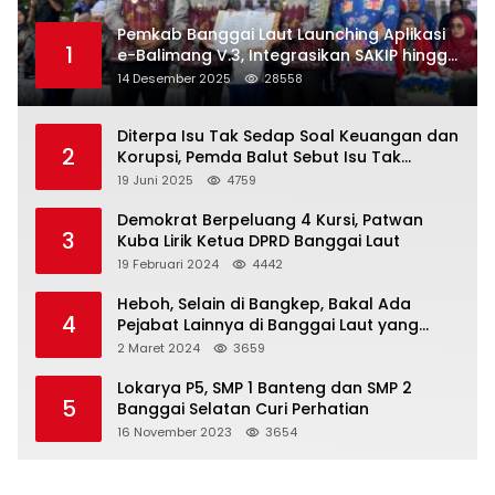
Pemkab Banggai Laut Launching Aplikasi
1
e-Balimang V.3, Integrasikan SAKIP hingga
Satu Data Layanan Publik
14 Desember 2025
28558
Diterpa Isu Tak Sedap Soal Keuangan dan
2
Korupsi, Pemda Balut Sebut Isu Tak
Berdasar
19 Juni 2025
4759
Demokrat Berpeluang 4 Kursi, Patwan
3
Kuba Lirik Ketua DPRD Banggai Laut
19 Februari 2024
4442
Heboh, Selain di Bangkep, Bakal Ada
4
Pejabat Lainnya di Banggai Laut yang
Bakal di Ciduk, Bagini Kata Kapolres!
2 Maret 2024
3659
Lokarya P5, SMP 1 Banteng dan SMP 2
5
Banggai Selatan Curi Perhatian
16 November 2023
3654