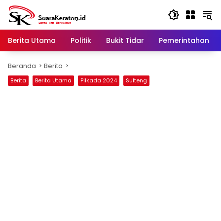
Langsung
ke
konten
Berita Utama
Politik
Bukit Tidar
Pemerintahan
Beranda
Berita
Berita
Berita Utama
Pilkada 2024
Sulteng