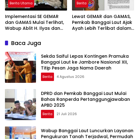
Berita Utama
Berita
Implementasi SE GEMAR
Lewat GEMAR dan GAMAS,
dan GAMAS Mulai Terlihat,
Pemkab Banggai Laut Ajak
Wabup Ablit H. Ilyas dan
Ayah Lebih Terlibat dalam
Para Ayah di Banggai Laut
Pendidikan Anak
Kompak Ambil Rapor Anak
Baca Juga
Sekda Saiful Lepas Kontingen Pramuka
Banggai Laut ke Jambore Nasional XII,
Titip Pesan Jaga Nama Daerah
Berita
4 Agustus 2026
DPRD dan Pemkab Banggai Laut Mulai
Bahas Ranperda Pertanggungjawaban
APBD 2025
Berita
21 Juli 2026
Wabup Banggai Laut Luncurkan Layanan
Pengukuran Tanah Terjadwal, Permudah