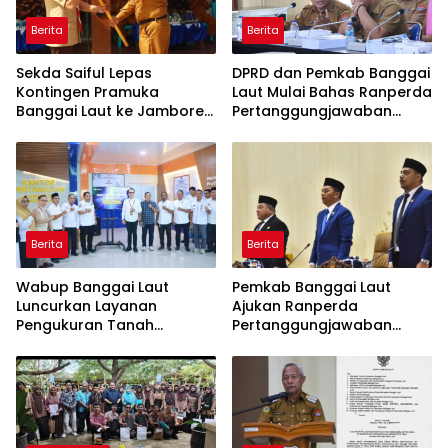
Berita
Berita
Sekda Saiful Lepas
DPRD dan Pemkab Banggai
Kontingen Pramuka
Laut Mulai Bahas Ranperda
Banggai Laut ke Jambore
Pertanggungjawaban
Nasional XII, Titip Pesan
APBD 2025
Jaga Nama Daerah
Berita
Berita
Wabup Banggai Laut
Pemkab Banggai Laut
Luncurkan Layanan
Ajukan Ranperda
Pengukuran Tanah
Pertanggungjawaban
Terjadwal, Permudah
APBD 2025, Realisasi
Akses dan Tingkatkan
Pendapatan Tembus 97,02
Kepastian Hukum
Persen