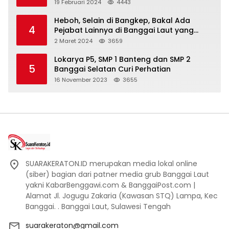
19 Februari 2024
4443
Heboh, Selain di Bangkep, Bakal Ada
4
Pejabat Lainnya di Banggai Laut yang
Bakal di Ciduk, Bagini Kata Kapolres!
2 Maret 2024
3659
Lokarya P5, SMP 1 Banteng dan SMP 2
5
Banggai Selatan Curi Perhatian
16 November 2023
3655
SUARAKERATON.ID merupakan media lokal online
(siber) bagian dari patner media grub Banggai Laut
yakni KabarBenggawi.com & BanggaiPost.com |
Alamat Jl. Jogugu Zakaria (Kawasan STQ) Lampa, Kec
Banggai. . Banggai Laut, Sulawesi Tengah
suarakeraton@gmail.com