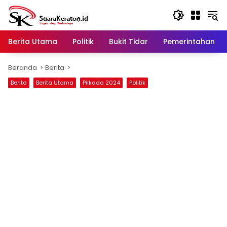
Langsung
ke
konten
Berita Utama
Politik
Bukit Tidar
Pemerintahan
Beranda
Berita
Berita
Berita Utama
Pilkada 2024
Politik