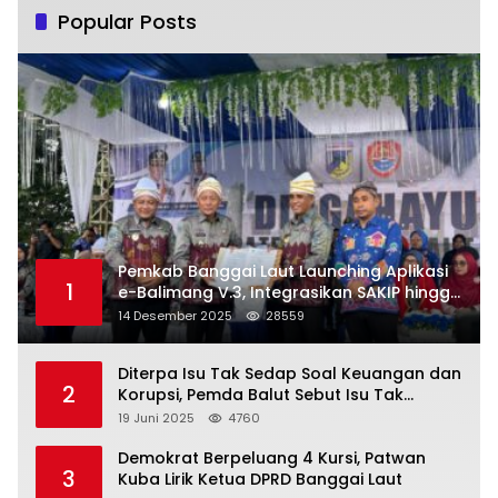
Popular Posts
Pemkab Banggai Laut Launching Aplikasi
1
e-Balimang V.3, Integrasikan SAKIP hingga
Satu Data Layanan Publik
14 Desember 2025
28559
Diterpa Isu Tak Sedap Soal Keuangan dan
2
Korupsi, Pemda Balut Sebut Isu Tak
Berdasar
19 Juni 2025
4760
Demokrat Berpeluang 4 Kursi, Patwan
3
Kuba Lirik Ketua DPRD Banggai Laut