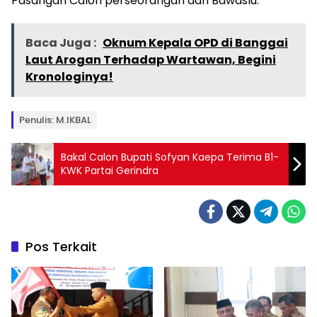
Pasangan Calon perseorangan dan Bawaslu. ***
Baca Juga :
Oknum Kepala OPD di Banggai
Laut Arogan Terhadap Wartawan, Begini
Kronologinya!
Penulis: M.IKBAL
Bakal Calon Bupati Sofyan Kaepa Terima B1-
KWK Partai Gerindra
Pos Terkait