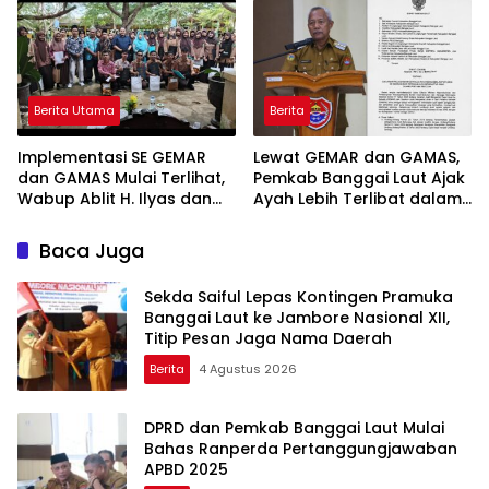
Akses dan Tingkatkan
Pendapatan Tembus 97,02
Kepastian Hukum
Persen
Berita Utama
Berita
Implementasi SE GEMAR
Lewat GEMAR dan GAMAS,
dan GAMAS Mulai Terlihat,
Pemkab Banggai Laut Ajak
Wabup Ablit H. Ilyas dan
Ayah Lebih Terlibat dalam
Para Ayah di Banggai Laut
Pendidikan Anak
Kompak Ambil Rapor Anak
Baca Juga
Sekda Saiful Lepas Kontingen Pramuka
Banggai Laut ke Jambore Nasional XII,
Titip Pesan Jaga Nama Daerah
Berita
4 Agustus 2026
DPRD dan Pemkab Banggai Laut Mulai
Bahas Ranperda Pertanggungjawaban
APBD 2025