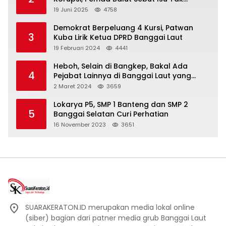
Berdasar
19 Juni 2025
4758
Demokrat Berpeluang 4 Kursi, Patwan
3
Kuba Lirik Ketua DPRD Banggai Laut
19 Februari 2024
4441
Heboh, Selain di Bangkep, Bakal Ada
4
Pejabat Lainnya di Banggai Laut yang
Bakal di Ciduk, Bagini Kata Kapolres!
2 Maret 2024
3659
Lokarya P5, SMP 1 Banteng dan SMP 2
5
Banggai Selatan Curi Perhatian
16 November 2023
3651
SUARAKERATON.ID merupakan media lokal online
(siber) bagian dari patner media grub Banggai Laut