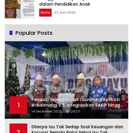
dalam Pendidikan Anak
Berita
22 Juni 2026
Popular Posts
Pemkab Banggai Laut Launching Aplikasi
1
e-Balimang V.3, Integrasikan SAKIP hingga
Satu Data Layanan Publik
14 Desember 2025
28271
Diterpa Isu Tak Sedap Soal Keuangan dan
2
Korupsi, Pemda Balut Sebut Isu Tak