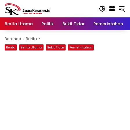
Langsung
ke
konten
Berita Utama
Politik
Bukit Tidar
Pemerintahan
Beranda
Berita
Berita
Berita Utama
Bukit Tidar
Pemerintahan