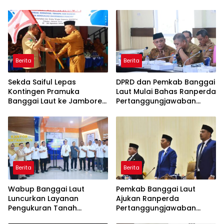
Berita
Berita
Sekda Saiful Lepas
DPRD dan Pemkab Banggai
Kontingen Pramuka
Laut Mulai Bahas Ranperda
Banggai Laut ke Jambore
Pertanggungjawaban
Nasional XII, Titip Pesan
APBD 2025
Jaga Nama Daerah
Berita
Berita
Wabup Banggai Laut
Pemkab Banggai Laut
Luncurkan Layanan
Ajukan Ranperda
Pengukuran Tanah
Pertanggungjawaban
Terjadwal, Permudah
APBD 2025, Realisasi