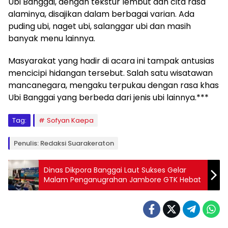
Ubi Banggai, dengan tekstur lembut dan cita rasa
alaminya, disajikan dalam berbagai varian. Ada
puding ubi, naget ubi, salanggar ubi dan masih
banyak menu lainnya.
Masyarakat yang hadir di acara ini tampak antusias
mencicipi hidangan tersebut. Salah satu wisatawan
mancanegara, mengaku terpukau dengan rasa khas
Ubi Banggai yang berbeda dari jenis ubi lainnya.***
Tag:
Sofyan Kaepa
Penulis: Redaksi Suarakeraton
Dinas Dikpora Banggai Laut Sukses Gelar
Malam Penganugrahan Jambore GTK Hebat