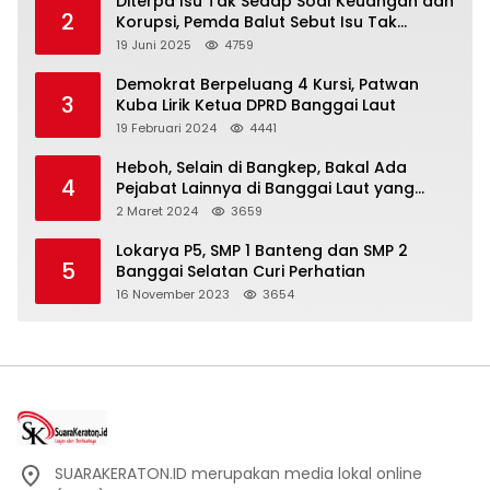
Diterpa Isu Tak Sedap Soal Keuangan dan
2
Korupsi, Pemda Balut Sebut Isu Tak
Berdasar
19 Juni 2025
4759
Demokrat Berpeluang 4 Kursi, Patwan
3
Kuba Lirik Ketua DPRD Banggai Laut
19 Februari 2024
4441
Heboh, Selain di Bangkep, Bakal Ada
4
Pejabat Lainnya di Banggai Laut yang
Bakal di Ciduk, Bagini Kata Kapolres!
2 Maret 2024
3659
Lokarya P5, SMP 1 Banteng dan SMP 2
5
Banggai Selatan Curi Perhatian
16 November 2023
3654
SUARAKERATON.ID merupakan media lokal online