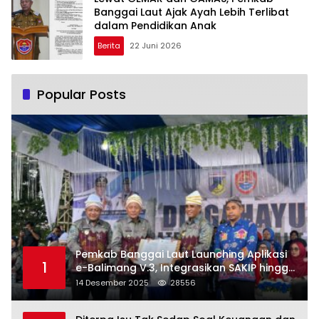
Banggai Laut Ajak Ayah Lebih Terlibat
dalam Pendidikan Anak
Berita
22 Juni 2026
Popular Posts
Pemkab Banggai Laut Launching Aplikasi
1
e-Balimang V.3, Integrasikan SAKIP hingga
Satu Data Layanan Publik
14 Desember 2025
28556