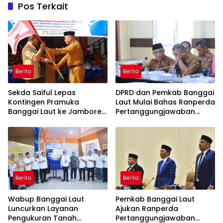
Pos Terkait
Berita
Berita
Sekda Saiful Lepas
DPRD dan Pemkab Banggai
Kontingen Pramuka
Laut Mulai Bahas Ranperda
Banggai Laut ke Jambore
Pertanggungjawaban
Nasional XII, Titip Pesan
APBD 2025
Jaga Nama Daerah
Berita
Berita
Wabup Banggai Laut
Pemkab Banggai Laut
Luncurkan Layanan
Ajukan Ranperda
Pengukuran Tanah
Pertanggungjawaban