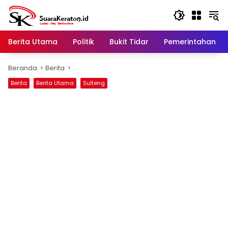
Langsung
ke
konten
Berita Utama
Politik
Bukit Tidar
Pemerintahan
Beranda
Berita
Berita
Berita Utama
Sulteng