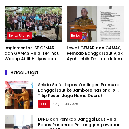
Terjadwal, Permudah
APBD 2025, Realisasi
Akses dan Tingkatkan
Pendapatan Tembus 97,02
Kepastian Hukum
Persen
Berita Utama
Berita
Implementasi SE GEMAR
Lewat GEMAR dan GAMAS,
dan GAMAS Mulai Terlihat,
Pemkab Banggai Laut Ajak
Wabup Ablit H. Ilyas dan
Ayah Lebih Terlibat dalam
Para Ayah di Banggai Laut
Pendidikan Anak
Kompak Ambil Rapor Anak
Baca Juga
Sekda Saiful Lepas Kontingen Pramuka
Banggai Laut ke Jambore Nasional XII,
Titip Pesan Jaga Nama Daerah
Berita
4 Agustus 2026
DPRD dan Pemkab Banggai Laut Mulai
Bahas Ranperda Pertanggungjawaban