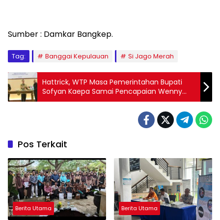
Sumber : Damkar Bangkep.
Tag:
Banggai Kepulauan
Si Jago Merah
Hattrick, WTP Masa Pemerintahan Bupati
Sofyan Kaepa Samai Pencapaian Wenny
Bukamo, Ini Faktanya!
Pos Terkait
Berita Utama
Berita Utama