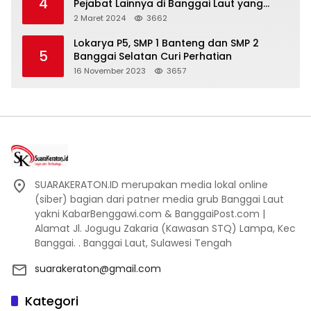
4
Pejabat Lainnya di Banggai Laut yang
Bakal di Ciduk, Bagini Kata Kapolres!
2 Maret 2024
3662
Lokarya P5, SMP 1 Banteng dan SMP 2
5
Banggai Selatan Curi Perhatian
16 November 2023
3657
SUARAKERATON.ID merupakan media lokal online
(siber) bagian dari patner media grub Banggai Laut
yakni KabarBenggawi.com & BanggaiPost.com |
Alamat Jl. Jogugu Zakaria (Kawasan STQ) Lampa, Kec
Banggai. . Banggai Laut, Sulawesi Tengah
suarakeraton@gmail.com
Kategori