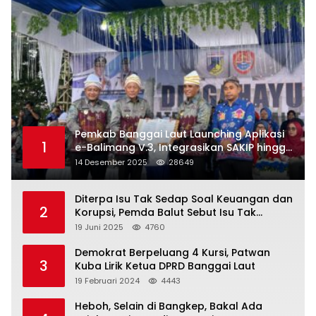
Pemkab Banggai Laut Launching Aplikasi
1
e-Balimang V.3, Integrasikan SAKIP hingga
Satu Data Layanan Publik
14 Desember 2025
28649
Diterpa Isu Tak Sedap Soal Keuangan dan
2
Korupsi, Pemda Balut Sebut Isu Tak
Berdasar
19 Juni 2025
4760
Demokrat Berpeluang 4 Kursi, Patwan
3
Kuba Lirik Ketua DPRD Banggai Laut
19 Februari 2024
4443
Heboh, Selain di Bangkep, Bakal Ada