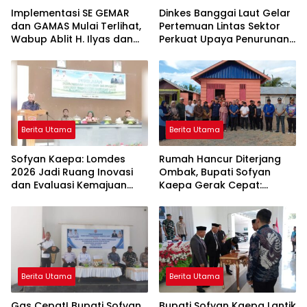
Implementasi SE GEMAR
Dinkes Banggai Laut Gelar
dan GAMAS Mulai Terlihat,
Pertemuan Lintas Sektor
Wabup Ablit H. Ilyas dan
Perkuat Upaya Penurunan
Para Ayah di Banggai Laut
Stunting di Banggai Laut
Kompak Ambil Rapor Anak
Berita Utama
Berita Utama
Sofyan Kaepa: Lomdes
Rumah Hancur Diterjang
2026 Jadi Ruang Inovasi
Ombak, Bupati Sofyan
dan Evaluasi Kemajuan
Kaepa Gerak Cepat:
Desa
Bantuan Langsung
Diserahkan!
Berita Utama
Berita Utama
Gas Cepat! Bupati Sofyan
Bupati Sofyan Kaepa Lantik