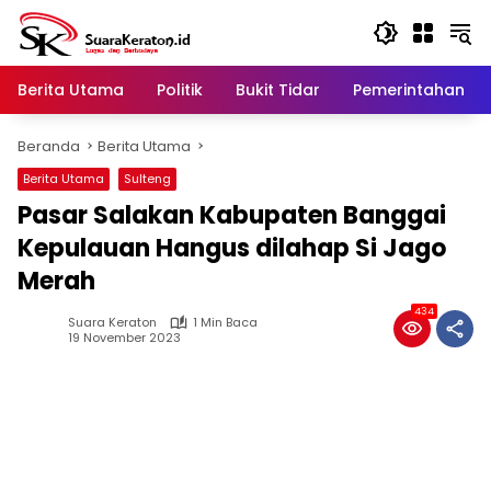
Langsung
ke
konten
Berita Utama
Politik
Bukit Tidar
Pemerintahan
Beranda
Berita Utama
Berita Utama
Sulteng
Pasar Salakan Kabupaten Banggai
Kepulauan Hangus dilahap Si Jago
Merah
434
Suara Keraton
1 Min Baca
19 November 2023