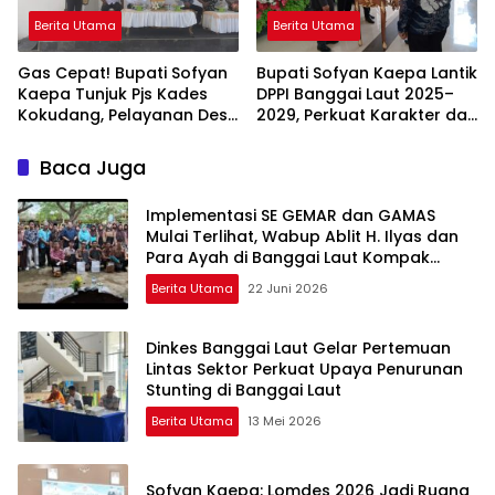
Berita Utama
Berita Utama
Gas Cepat! Bupati Sofyan
Bupati Sofyan Kaepa Lantik
Kaepa Tunjuk Pjs Kades
DPPI Banggai Laut 2025–
Kokudang, Pelayanan Desa
2029, Perkuat Karakter dan
Jangan Sampai Mandek
Nasionalisme Generasi
Muda
Baca Juga
Implementasi SE GEMAR dan GAMAS
Mulai Terlihat, Wabup Ablit H. Ilyas dan
Para Ayah di Banggai Laut Kompak
Ambil Rapor Anak
Berita Utama
22 Juni 2026
Dinkes Banggai Laut Gelar Pertemuan
Lintas Sektor Perkuat Upaya Penurunan
Stunting di Banggai Laut
Berita Utama
13 Mei 2026
Sofyan Kaepa: Lomdes 2026 Jadi Ruang