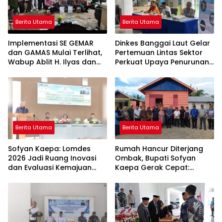
Berita Utama
Berita Utama
Implementasi SE GEMAR
Dinkes Banggai Laut Gelar
dan GAMAS Mulai Terlihat,
Pertemuan Lintas Sektor
Wabup Ablit H. Ilyas dan
Perkuat Upaya Penurunan
Para Ayah di Banggai Laut
Stunting di Banggai Laut
Kompak Ambil Rapor Anak
Berita Utama
Berita Utama
Sofyan Kaepa: Lomdes
Rumah Hancur Diterjang
2026 Jadi Ruang Inovasi
Ombak, Bupati Sofyan
dan Evaluasi Kemajuan
Kaepa Gerak Cepat:
Desa
Bantuan Langsung
Diserahkan!