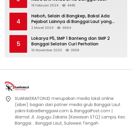
19 Februari 2024
4445
Heboh, Selain di Bangkep, Bakal Ada
4
Pejabat Lainnya di Banggai Laut yang
Bakal di Ciduk, Bagini Kata Kapolres!
2 Maret 2024
3664
Lokarya P5, SMP 1 Banteng dan SMP 2
5
Banggai Selatan Curi Perhatian
16 November 2023
3658
SUARAKERATON.ID merupakan media lokal online
(siber) bagian dari patner media grub Banggai Laut
yakni KabarBenggawi.com & BanggaiPost.com |
Alamat Jl. Jogugu Zakaria (Kawasan STQ) Lampa, Kec
Banggai. . Banggai Laut, Sulawesi Tengah