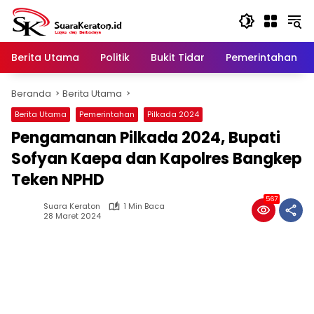
Langsung
ke
konten
Berita Utama
Politik
Bukit Tidar
Pemerintahan
Beranda
Berita Utama
Berita Utama
Pemerintahan
Pilkada 2024
Pengamanan Pilkada 2024, Bupati
Sofyan Kaepa dan Kapolres Bangkep
Teken NPHD
567
Suara Keraton
1 Min Baca
28 Maret 2024