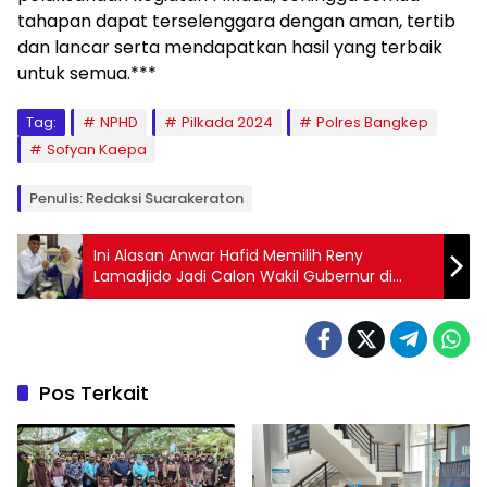
tahapan dapat terselenggara dengan aman, tertib
dan lancar serta mendapatkan hasil yang terbaik
untuk semua.***
Tag:
NPHD
Pilkada 2024
Polres Bangkep
Sofyan Kaepa
Penulis: Redaksi Suarakeraton
Ini Alasan Anwar Hafid Memilih Reny
Lamadjido Jadi Calon Wakil Gubernur di
Pilgub Sulteng2024
Pos Terkait