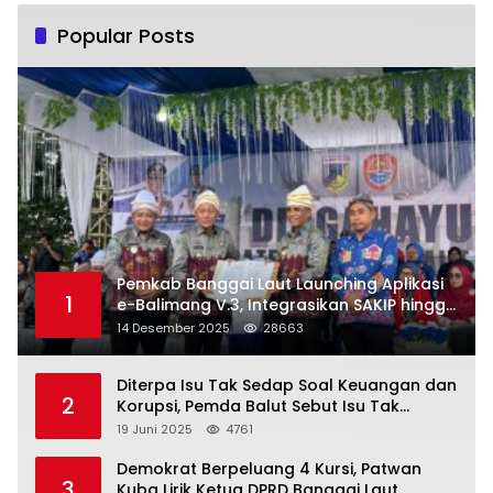
Popular Posts
Pemkab Banggai Laut Launching Aplikasi
1
e-Balimang V.3, Integrasikan SAKIP hingga
Satu Data Layanan Publik
14 Desember 2025
28663
Diterpa Isu Tak Sedap Soal Keuangan dan
2
Korupsi, Pemda Balut Sebut Isu Tak
Berdasar
19 Juni 2025
4761
Demokrat Berpeluang 4 Kursi, Patwan
3
Kuba Lirik Ketua DPRD Banggai Laut