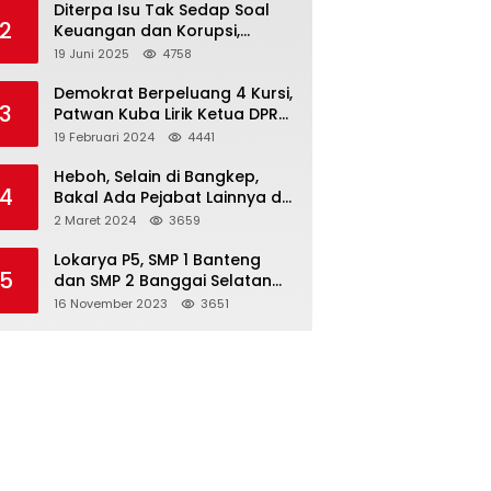
Diterpa Isu Tak Sedap Soal
2
Keuangan dan Korupsi,
Pemda Balut Sebut Isu Tak
19 Juni 2025
4758
Berdasar
Demokrat Berpeluang 4 Kursi,
3
Patwan Kuba Lirik Ketua DPRD
Banggai Laut
19 Februari 2024
4441
Heboh, Selain di Bangkep,
4
Bakal Ada Pejabat Lainnya di
Banggai Laut yang Bakal di
2 Maret 2024
3659
Ciduk, Bagini Kata Kapolres!
Lokarya P5, SMP 1 Banteng
5
dan SMP 2 Banggai Selatan
Curi Perhatian
16 November 2023
3651