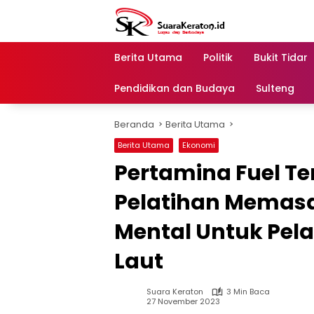
Langsung
ke
konten
Berita Utama
Politik
Bukit Tidar
Pendidikan dan Budaya
Sulteng
Beranda
Berita Utama
Berita Utama
Ekonomi
Pertamina Fuel Te
Pelatihan Memas
Mental Untuk Pel
Laut
Suara Keraton
3 Min Baca
27 November 2023