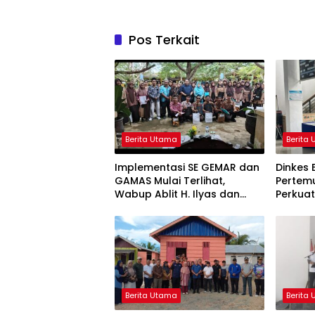
Pos Terkait
Berita Utama
Berita
Implementasi SE GEMAR dan
Dinkes 
GAMAS Mulai Terlihat,
Pertemu
Wabup Ablit H. Ilyas dan
Perkua
Para Ayah di Banggai Laut
Stuntin
Kompak Ambil Rapor Anak
Berita Utama
Berita