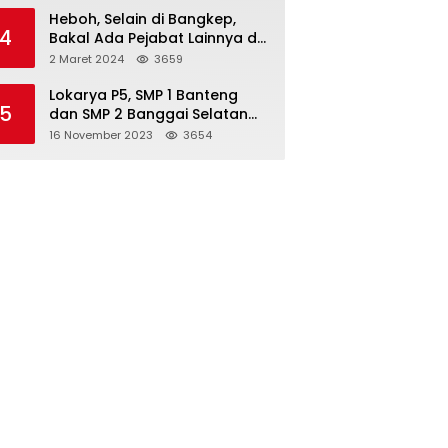
Heboh, Selain di Bangkep,
4
Bakal Ada Pejabat Lainnya di
Banggai Laut yang Bakal di
2 Maret 2024
3659
Ciduk, Bagini Kata Kapolres!
Lokarya P5, SMP 1 Banteng
5
dan SMP 2 Banggai Selatan
Curi Perhatian
16 November 2023
3654