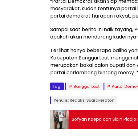
“Partai Demokrat akan siap membant
masyarakat, sudah tentunya partai 
partai demokrat harapan rakyat, per
Sampai saat berita ini naik tayang
apakah akan mendorong kadernya se
Terlihat hanya beberapa baliho yang
Kabupaten Banggai Laut menggunak
merupakan bakal calon bupati dan wa
partai berlambang bintang mercy. 
Tag:
Banggai Laut
Partai Demok
Penulis: Redaksi Suarakeraton
Sofyan Kaepa dan Sidin Piadjo I