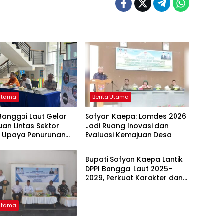
 Utama
Berita Utama
Banggai Laut Gelar
Sofyan Kaepa: Lomdes 2026
an Lintas Sektor
Jadi Ruang Inovasi dan
t Upaya Penurunan
Evaluasi Kemajuan Desa
Berita Utama
g di Banggai Laut
Bupati Sofyan Kaepa Lantik
DPPI Banggai Laut 2025–
2029, Perkuat Karakter dan
Nasionalisme Generasi Muda
 Utama