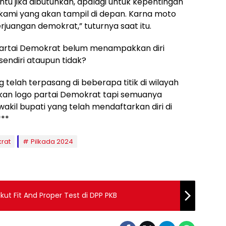
u jika dibutuhkan, apalagi untuk kepentingan
kami yang akan tampil di depan. Karna moto
juangan demokrat,” tuturnya saat itu.
, Partai Demokrat belum menampakkan diri
ndiri ataupun tidak?
 telah terpasang di beberapa titik di wilayah
an logo partai Demokrat tapi semuanya
kil bupati yang telah mendaftarkan diri di
***
rat
Pilkada 2024
kut Fit And Proper Test di DPP PKB