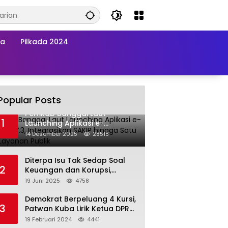
wa
Pilkada 2024
Popular Posts
Pemkab Banggai Laut
1
Launching Aplikasi e-
Balimang V.3, Integrasikan
14 Desember 2025
28518
SAKIP hingga Satu Data
Layanan Publik
Diterpa Isu Tak Sedap Soal
2
Keuangan dan Korupsi,
Pemda Balut Sebut Isu Tak
19 Juni 2025
4758
Berdasar
Demokrat Berpeluang 4 Kursi,
3
Patwan Kuba Lirik Ketua DPRD
Banggai Laut
19 Februari 2024
4441