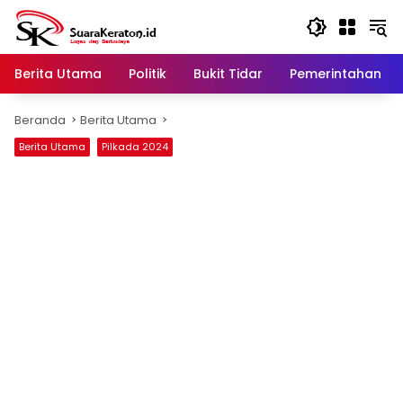
Langsung
ke
konten
Berita Utama
Politik
Bukit Tidar
Pemerintahan
Beranda
Berita Utama
Berita Utama
Pilkada 2024