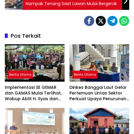
Nampak Tenang Saat Lawan Mulai Bergerak
Pos Terkait
Berita Utama
Berita Utama
Implementasi SE GEMAR
Dinkes Banggai Laut Gelar
dan GAMAS Mulai Terlihat,
Pertemuan Lintas Sektor
Wabup Ablit H. Ilyas dan
Perkuat Upaya Penurunan
Para Ayah di Banggai Laut
Stunting di Banggai Laut
Kompak Ambil Rapor Anak