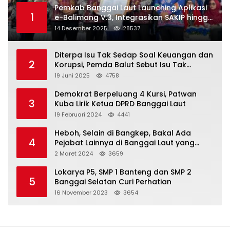
Pemkab Banggai Laut Launching Aplikasi
1
e-Balimang V.3, Integrasikan SAKIP hingga
Satu Data Layanan Publik
14 Desember 2025
28537
Diterpa Isu Tak Sedap Soal Keuangan dan
2
Korupsi, Pemda Balut Sebut Isu Tak
Berdasar
19 Juni 2025
4758
Demokrat Berpeluang 4 Kursi, Patwan
3
Kuba Lirik Ketua DPRD Banggai Laut
19 Februari 2024
4441
Heboh, Selain di Bangkep, Bakal Ada
4
Pejabat Lainnya di Banggai Laut yang
Bakal di Ciduk, Bagini Kata Kapolres!
2 Maret 2024
3659
Lokarya P5, SMP 1 Banteng dan SMP 2
5
Banggai Selatan Curi Perhatian
16 November 2023
3654