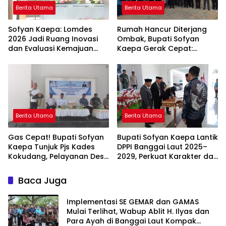
Berita Utama
Berita Utama
Sofyan Kaepa: Lomdes
Rumah Hancur Diterjang
2026 Jadi Ruang Inovasi
Ombak, Bupati Sofyan
dan Evaluasi Kemajuan
Kaepa Gerak Cepat:
Desa
Bantuan Langsung
Diserahkan!
Berita Utama
Berita Utama
Gas Cepat! Bupati Sofyan
Bupati Sofyan Kaepa Lantik
Kaepa Tunjuk Pjs Kades
DPPI Banggai Laut 2025–
Kokudang, Pelayanan Desa
2029, Perkuat Karakter dan
Jangan Sampai Mandek
Nasionalisme Generasi
Muda
Baca Juga
Implementasi SE GEMAR dan GAMAS
Mulai Terlihat, Wabup Ablit H. Ilyas dan
Para Ayah di Banggai Laut Kompak