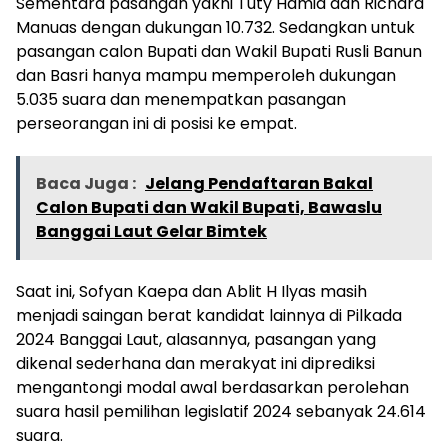
Sementara pasangan yakni Tuty Hamid dan Richard
Manuas dengan dukungan 10.732. Sedangkan untuk
pasangan calon Bupati dan Wakil Bupati Rusli Banun
dan Basri hanya mampu memperoleh dukungan
5.035 suara dan menempatkan pasangan
perseorangan ini di posisi ke empat.
Baca Juga :
Jelang Pendaftaran Bakal
Calon Bupati dan Wakil Bupati, Bawaslu
Banggai Laut Gelar Bimtek
Saat ini, Sofyan Kaepa dan Ablit H Ilyas masih
menjadi saingan berat kandidat lainnya di Pilkada
2024 Banggai Laut, alasannya, pasangan yang
dikenal sederhana dan merakyat ini diprediksi
mengantongi modal awal berdasarkan perolehan
suara hasil pemilihan legislatif 2024 sebanyak 24.614
suara.