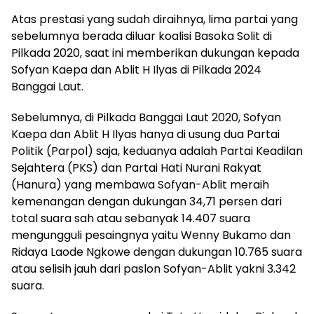
Atas prestasi yang sudah diraihnya, lima partai yang
sebelumnya berada diluar koalisi Basoka Solit di
Pilkada 2020, saat ini memberikan dukungan kepada
Sofyan Kaepa dan Ablit H Ilyas di Pilkada 2024
Banggai Laut.
Sebelumnya, di Pilkada Banggai Laut 2020, Sofyan
Kaepa dan Ablit H Ilyas hanya di usung dua Partai
Politik (Parpol) saja, keduanya adalah Partai Keadilan
Sejahtera (PKS) dan Partai Hati Nurani Rakyat
(Hanura) yang membawa Sofyan-Ablit meraih
kemenangan dengan dukungan 34,71 persen dari
total suara sah atau sebanyak 14.407 suara
mengungguli pesaingnya yaitu Wenny Bukamo dan
Ridaya Laode Ngkowe dengan dukungan 10.765 suara
atau selisih jauh dari paslon Sofyan-Ablit yakni 3.342
suara.