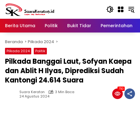
Langsung
ke
konten
Berita Utama
Politik
Bukit Tidar
Pemerintahan
Beranda
Pilkada 2024
Pilkada 2024
Politik
Pilkada Banggai Laut, Sofyan Kaepa
dan Ablit H Ilyas, Diprediksi Sudah
Kantongi 24.614 Suara
750
Suara Keraton
3 Min Baca
24 Agustus 2024