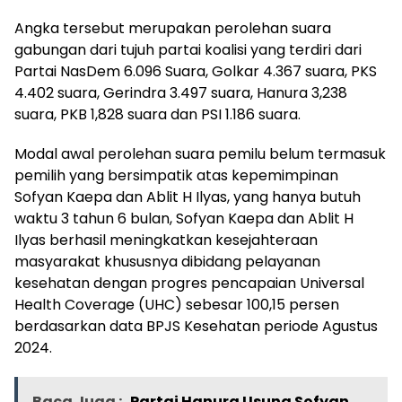
Angka tersebut merupakan perolehan suara
gabungan dari tujuh partai koalisi yang terdiri dari
Partai NasDem 6.096 Suara, Golkar 4.367 suara, PKS
4.402 suara, Gerindra 3.497 suara, Hanura 3,238
suara, PKB 1,828 suara dan PSI 1.186 suara.
Modal awal perolehan suara pemilu belum termasuk
pemilih yang bersimpatik atas kepemimpinan
Sofyan Kaepa dan Ablit H Ilyas, yang hanya butuh
waktu 3 tahun 6 bulan, Sofyan Kaepa dan Ablit H
Ilyas berhasil meningkatkan kesejahteraan
masyarakat khususnya dibidang pelayanan
kesehatan dengan progres pencapaian Universal
Health Coverage (UHC) sebesar 100,15 persen
berdasarkan data BPJS Kesehatan periode Agustus
2024.
Baca Juga :
Partai Hanura Usung Sofyan