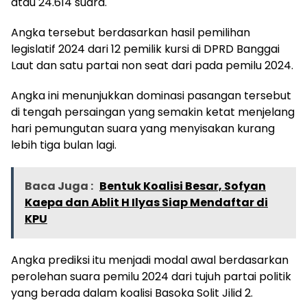
atau 24.614 suara.
Angka tersebut berdasarkan hasil pemilihan
legislatif 2024 dari 12 pemilik kursi di DPRD Banggai
Laut dan satu partai non seat dari pada pemilu 2024.
Angka ini menunjukkan dominasi pasangan tersebut
di tengah persaingan yang semakin ketat menjelang
hari pemungutan suara yang menyisakan kurang
lebih tiga bulan lagi.
Baca Juga :
Bentuk Koalisi Besar, Sofyan
Kaepa dan Ablit H Ilyas Siap Mendaftar di
KPU
Angka prediksi itu menjadi modal awal berdasarkan
perolehan suara pemilu 2024 dari tujuh partai politik
yang berada dalam koalisi Basoka Solit Jilid 2.