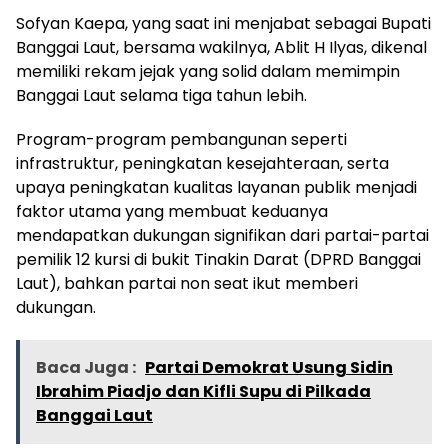
Sofyan Kaepa, yang saat ini menjabat sebagai Bupati
Banggai Laut, bersama wakilnya, Ablit H Ilyas, dikenal
memiliki rekam jejak yang solid dalam memimpin
Banggai Laut selama tiga tahun lebih.
Program-program pembangunan seperti
infrastruktur, peningkatan kesejahteraan, serta
upaya peningkatan kualitas layanan publik menjadi
faktor utama yang membuat keduanya
mendapatkan dukungan signifikan dari partai-partai
pemilik 12 kursi di bukit Tinakin Darat (DPRD Banggai
Laut), bahkan partai non seat ikut memberi
dukungan.
Baca Juga :
Partai Demokrat Usung Sidin
Ibrahim Piadjo dan Kifli Supu di Pilkada
Banggai Laut