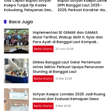
Gas Cepat! Bupati Sofyan
Bupati Sofyan Kaepa Lantik
Kaepa Tunjuk Pjs Kades
DPPI Banggai Laut 2025–
Kokudang, Pelayanan Desa
2029, Perkuat Karakter dan
Jangan Sampai Mandek
Nasionalisme Generasi
Muda
Baca Juga
Implementasi SE GEMAR dan GAMAS
Mulai Terlihat, Wabup Ablit H. Ilyas dan
Para Ayah di Banggai Laut Kompak
Ambil Rapor Anak
Berita Utama
22 Juni 2026
Dinkes Banggai Laut Gelar Pertemuan
Lintas Sektor Perkuat Upaya Penurunan
Stunting di Banggai Laut
Berita Utama
13 Mei 2026
Sofyan Kaepa: Lomdes 2026 Jadi Ruang
Inovasi dan Evaluasi Kemajuan Desa
Berita Utama
8 Mei 2026