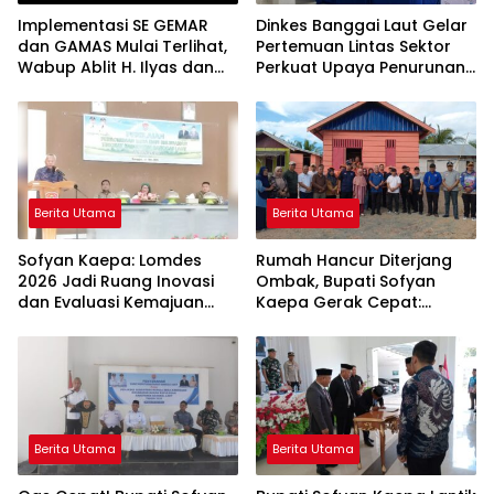
Implementasi SE GEMAR
Dinkes Banggai Laut Gelar
dan GAMAS Mulai Terlihat,
Pertemuan Lintas Sektor
Wabup Ablit H. Ilyas dan
Perkuat Upaya Penurunan
Para Ayah di Banggai Laut
Stunting di Banggai Laut
Kompak Ambil Rapor Anak
Berita Utama
Berita Utama
Sofyan Kaepa: Lomdes
Rumah Hancur Diterjang
2026 Jadi Ruang Inovasi
Ombak, Bupati Sofyan
dan Evaluasi Kemajuan
Kaepa Gerak Cepat:
Desa
Bantuan Langsung
Diserahkan!
Berita Utama
Berita Utama