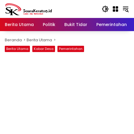
Langsung
ke
konten
Berita Utama
Politik
Bukit Tidar
Pemerintahan
Beranda
Berita Utama
Berita Utama
Kabar Desa
Pemerintahan