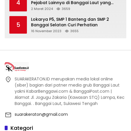
4
Pejabat Lainnya di Banggai Laut yang
Bakal di Ciduk, Bagini Kata Kapolres!
2 Maret 2024
3659
Lokarya P5, SMP 1 Banteng dan SMP 2
5
Banggai Selatan Curi Perhatian
16 November 2023
3655
SUARAKERATON.ID merupakan media lokal online
(siber) bagian dari patner media grub Banggai Laut
yakni KabarBenggawi.com & BanggaiPost.com |
Alamat Jl. Jogugu Zakaria (Kawasan STQ) Lampa, Kec
Banggai. . Banggai Laut, Sulawesi Tengah
suarakeraton@gmail.com
Kategori