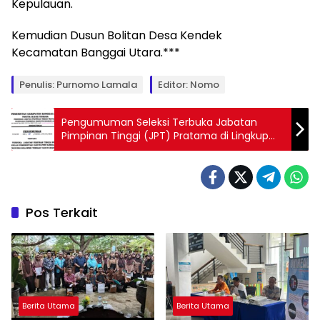
Kepulauan.
Kemudian Dusun Bolitan Desa Kendek
Kecamatan Banggai Utara.***
Penulis: Purnomo Lamala
Editor: Nomo
Pengumuman Seleksi Terbuka Jabatan
Pimpinan Tinggi (JPT) Pratama di Lingkup
Pemerintah Kabupaten Banggai Laut
Pos Terkait
Berita Utama
Berita Utama