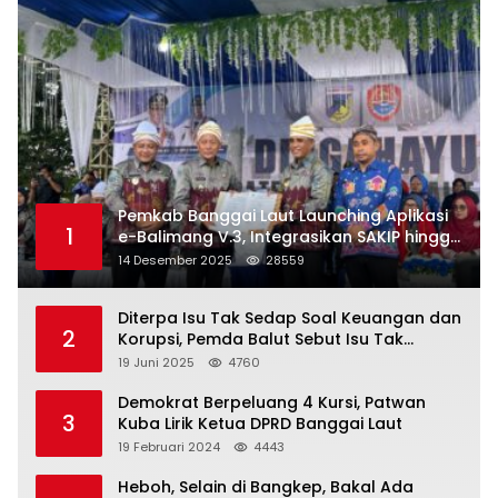
Pemkab Banggai Laut Launching Aplikasi
1
e-Balimang V.3, Integrasikan SAKIP hingga
Satu Data Layanan Publik
14 Desember 2025
28559
Diterpa Isu Tak Sedap Soal Keuangan dan
2
Korupsi, Pemda Balut Sebut Isu Tak
Berdasar
19 Juni 2025
4760
Demokrat Berpeluang 4 Kursi, Patwan
3
Kuba Lirik Ketua DPRD Banggai Laut
19 Februari 2024
4443
Heboh, Selain di Bangkep, Bakal Ada