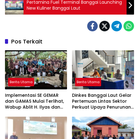
Pertamina Fuel Terminal Banggai Launching
New Kuliner Banggai Laut
Pos Terkait
Berita Utama
Berita Utama
Implementasi SE GEMAR
Dinkes Banggai Laut Gelar
dan GAMAS Mulai Terlihat,
Pertemuan Lintas Sektor
Wabup Ablit H. Ilyas dan
Perkuat Upaya Penurunan
Para Ayah di Banggai Laut
Stunting di Banggai Laut
Kompak Ambil Rapor Anak