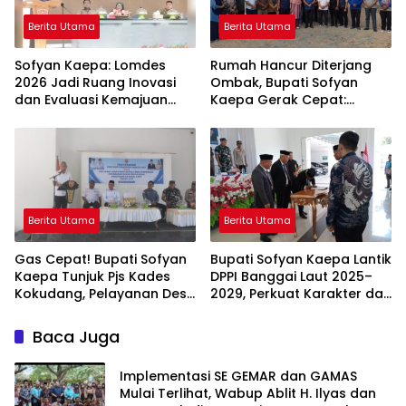
Berita Utama
Berita Utama
Sofyan Kaepa: Lomdes
Rumah Hancur Diterjang
2026 Jadi Ruang Inovasi
Ombak, Bupati Sofyan
dan Evaluasi Kemajuan
Kaepa Gerak Cepat:
Desa
Bantuan Langsung
Diserahkan!
Berita Utama
Berita Utama
Gas Cepat! Bupati Sofyan
Bupati Sofyan Kaepa Lantik
Kaepa Tunjuk Pjs Kades
DPPI Banggai Laut 2025–
Kokudang, Pelayanan Desa
2029, Perkuat Karakter dan
Jangan Sampai Mandek
Nasionalisme Generasi
Muda
Baca Juga
Implementasi SE GEMAR dan GAMAS
Mulai Terlihat, Wabup Ablit H. Ilyas dan