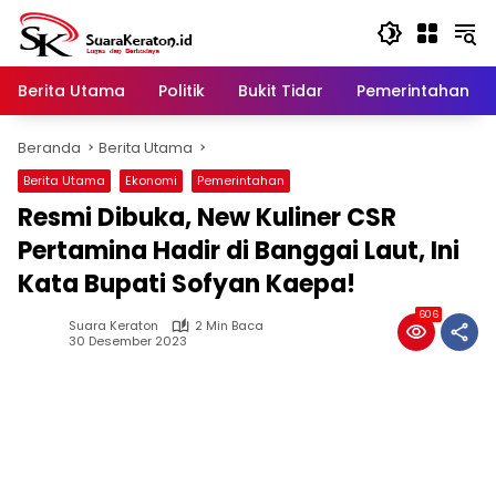
Langsung
ke
konten
Berita Utama
Politik
Bukit Tidar
Pemerintahan
Beranda
Berita Utama
Berita Utama
Ekonomi
Pemerintahan
Resmi Dibuka, New Kuliner CSR
Pertamina Hadir di Banggai Laut, Ini
Kata Bupati Sofyan Kaepa!
606
Suara Keraton
2 Min Baca
30 Desember 2023