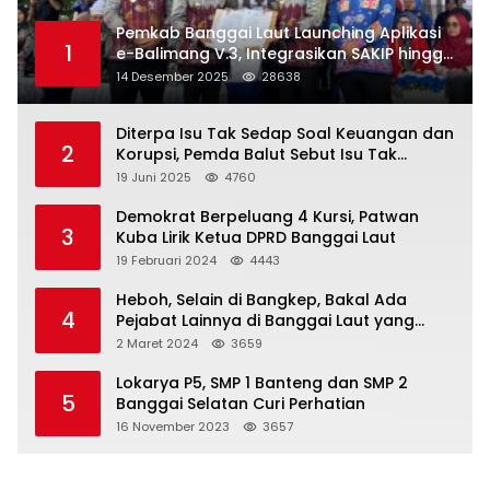
Pemkab Banggai Laut Launching Aplikasi
1
e-Balimang V.3, Integrasikan SAKIP hingga
Satu Data Layanan Publik
14 Desember 2025
28638
Diterpa Isu Tak Sedap Soal Keuangan dan
2
Korupsi, Pemda Balut Sebut Isu Tak
Berdasar
19 Juni 2025
4760
Demokrat Berpeluang 4 Kursi, Patwan
3
Kuba Lirik Ketua DPRD Banggai Laut
19 Februari 2024
4443
Heboh, Selain di Bangkep, Bakal Ada
4
Pejabat Lainnya di Banggai Laut yang
Bakal di Ciduk, Bagini Kata Kapolres!
2 Maret 2024
3659
Lokarya P5, SMP 1 Banteng dan SMP 2
5
Banggai Selatan Curi Perhatian
16 November 2023
3657