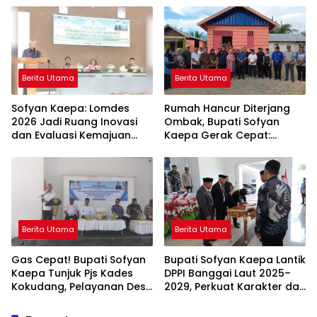
Kompak Ambil Rapor Anak
Berita Utama
Berita Utama
Sofyan Kaepa: Lomdes
Rumah Hancur Diterjang
2026 Jadi Ruang Inovasi
Ombak, Bupati Sofyan
dan Evaluasi Kemajuan
Kaepa Gerak Cepat:
Desa
Bantuan Langsung
Diserahkan!
Berita Utama
Berita Utama
Gas Cepat! Bupati Sofyan
Bupati Sofyan Kaepa Lantik
Kaepa Tunjuk Pjs Kades
DPPI Banggai Laut 2025–
Kokudang, Pelayanan Desa
2029, Perkuat Karakter dan
Jangan Sampai Mandek
Nasionalisme Generasi
Muda