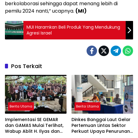
berkolaborasi sehingga dapat menang lebih di
pemilu 2024 nanti,” ucapnya.
(MI)
MUI Haramkan Beli Produk Yang Mendukung
Agresi Israel
Pos Terkait
Berita Utama
Berita Utama
Implementasi SE GEMAR
Dinkes Banggai Laut Gelar
dan GAMAS Mulai Terlihat,
Pertemuan Lintas Sektor
Wabup Ablit H. Ilyas dan
Perkuat Upaya Penurunan
Para Ayah di Banggai Laut
Stunting di Banggai Laut