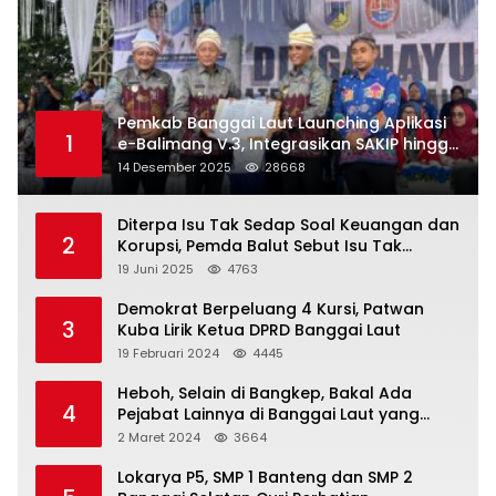
Pemkab Banggai Laut Launching Aplikasi
1
e-Balimang V.3, Integrasikan SAKIP hingga
Satu Data Layanan Publik
14 Desember 2025
28668
Diterpa Isu Tak Sedap Soal Keuangan dan
2
Korupsi, Pemda Balut Sebut Isu Tak
Berdasar
19 Juni 2025
4763
Demokrat Berpeluang 4 Kursi, Patwan
3
Kuba Lirik Ketua DPRD Banggai Laut
19 Februari 2024
4445
Heboh, Selain di Bangkep, Bakal Ada
4
Pejabat Lainnya di Banggai Laut yang
Bakal di Ciduk, Bagini Kata Kapolres!
2 Maret 2024
3664
Lokarya P5, SMP 1 Banteng dan SMP 2