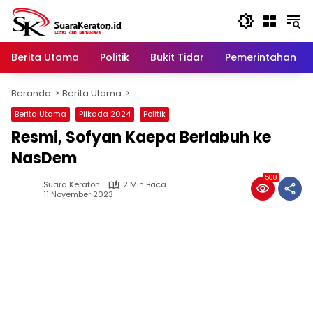
Langsung
ke
konten
Berita Utama
Politik
Bukit Tidar
Pemerintahan
Beranda
Berita Utama
Berita Utama
Pilkada 2024
Politik
Resmi, Sofyan Kaepa Berlabuh ke
NasDem
508
Suara Keraton
2 Min Baca
11 November 2023