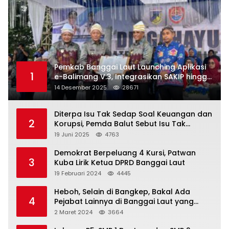
Pemkab Banggai Laut Launching Aplikasi
1
e-Balimang V.3, Integrasikan SAKIP hingga
Satu Data Layanan Publik
14 Desember 2025
28671
Diterpa Isu Tak Sedap Soal Keuangan dan
2
Korupsi, Pemda Balut Sebut Isu Tak
Berdasar
19 Juni 2025
4763
Demokrat Berpeluang 4 Kursi, Patwan
3
Kuba Lirik Ketua DPRD Banggai Laut
19 Februari 2024
4445
Heboh, Selain di Bangkep, Bakal Ada
4
Pejabat Lainnya di Banggai Laut yang
Bakal di Ciduk, Bagini Kata Kapolres!
2 Maret 2024
3664