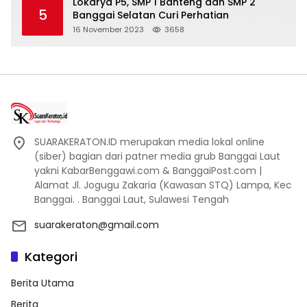
Lokarya P5, SMP 1 Banteng dan SMP 2
5
Banggai Selatan Curi Perhatian
16 November 2023
3658
SUARAKERATON.ID merupakan media lokal online
(siber) bagian dari patner media grub Banggai Laut
yakni KabarBenggawi.com & BanggaiPost.com |
Alamat Jl. Jogugu Zakaria (Kawasan STQ) Lampa, Kec
Banggai. . Banggai Laut, Sulawesi Tengah
suarakeraton@gmail.com
Kategori
Berita Utama
Berita