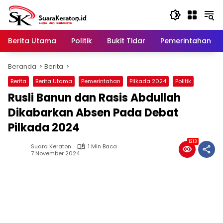
Langsung
ke
konten
Berita Utama
Politik
Bukit Tidar
Pemerintahan
Beranda
Berita
Berita
Berita Utama
Pemerintahan
Pilkada 2024
Politik
Rusli Banun dan Rasis Abdullah
Dikabarkan Absen Pada Debat
Pilkada 2024
1213
Suara Keraton
1 Min Baca
7 November 2024