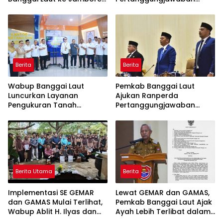
Nasional XII, Titip Pesan
APBD 2025
Jaga Nama Daerah
Berita
Berita
Wabup Banggai Laut
Pemkab Banggai Laut
Luncurkan Layanan
Ajukan Ranperda
Pengukuran Tanah
Pertanggungjawaban
Terjadwal, Permudah
APBD 2025, Realisasi
Akses dan Tingkatkan
Pendapatan Tembus 97,02
Kepastian Hukum
Persen
Berita Utama
Berita
Implementasi SE GEMAR
Lewat GEMAR dan GAMAS,
dan GAMAS Mulai Terlihat,
Pemkab Banggai Laut Ajak
Wabup Ablit H. Ilyas dan
Ayah Lebih Terlibat dalam
Para Ayah di Banggai Laut
Pendidikan Anak