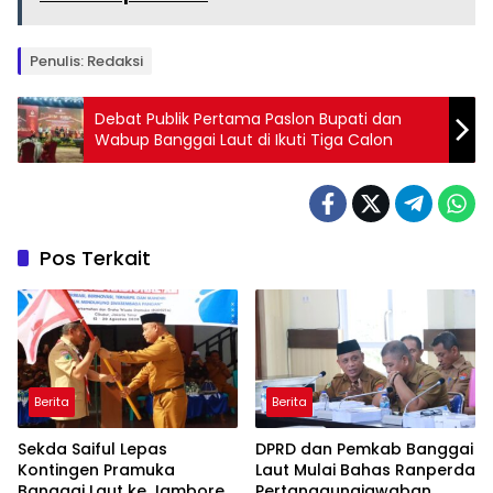
Penulis: Redaksi
Debat Publik Pertama Paslon Bupati dan
Wabup Banggai Laut di Ikuti Tiga Calon
Pos Terkait
Berita
Berita
Sekda Saiful Lepas
DPRD dan Pemkab Banggai
Kontingen Pramuka
Laut Mulai Bahas Ranperda
Banggai Laut ke Jambore
Pertanggungjawaban