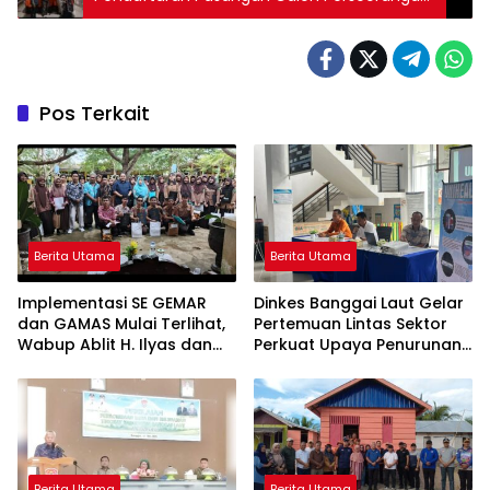
Abdullah M. Malida dan Mulyani La’adila
Pos Terkait
Berita Utama
Berita Utama
Implementasi SE GEMAR
Dinkes Banggai Laut Gelar
dan GAMAS Mulai Terlihat,
Pertemuan Lintas Sektor
Wabup Ablit H. Ilyas dan
Perkuat Upaya Penurunan
Para Ayah di Banggai Laut
Stunting di Banggai Laut
Kompak Ambil Rapor Anak
Berita Utama
Berita Utama