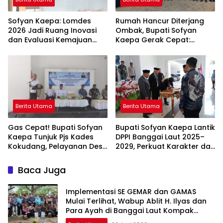
Sofyan Kaepa: Lomdes
Rumah Hancur Diterjang
2026 Jadi Ruang Inovasi
Ombak, Bupati Sofyan
dan Evaluasi Kemajuan
Kaepa Gerak Cepat:
Desa
Bantuan Langsung
Diserahkan!
Berita Utama
Berita Utama
Gas Cepat! Bupati Sofyan
Bupati Sofyan Kaepa Lantik
Kaepa Tunjuk Pjs Kades
DPPI Banggai Laut 2025–
Kokudang, Pelayanan Desa
2029, Perkuat Karakter dan
Jangan Sampai Mandek
Nasionalisme Generasi
Muda
Baca Juga
Implementasi SE GEMAR dan GAMAS
Mulai Terlihat, Wabup Ablit H. Ilyas dan
Para Ayah di Banggai Laut Kompak
Ambil Rapor Anak