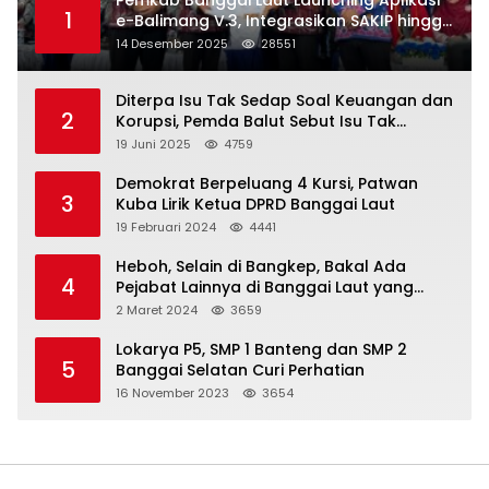
1
e-Balimang V.3, Integrasikan SAKIP hingga
Satu Data Layanan Publik
14 Desember 2025
28551
Diterpa Isu Tak Sedap Soal Keuangan dan
2
Korupsi, Pemda Balut Sebut Isu Tak
Berdasar
19 Juni 2025
4759
Demokrat Berpeluang 4 Kursi, Patwan
3
Kuba Lirik Ketua DPRD Banggai Laut
19 Februari 2024
4441
Heboh, Selain di Bangkep, Bakal Ada
4
Pejabat Lainnya di Banggai Laut yang
Bakal di Ciduk, Bagini Kata Kapolres!
2 Maret 2024
3659
Lokarya P5, SMP 1 Banteng dan SMP 2
5
Banggai Selatan Curi Perhatian
16 November 2023
3654