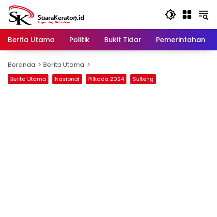
Langsung
ke
konten
Berita Utama
Politik
Bukit Tidar
Pemerintahan
Beranda
Berita Utama
Berita Utama
Nasional
Pilkada 2024
Sulteng