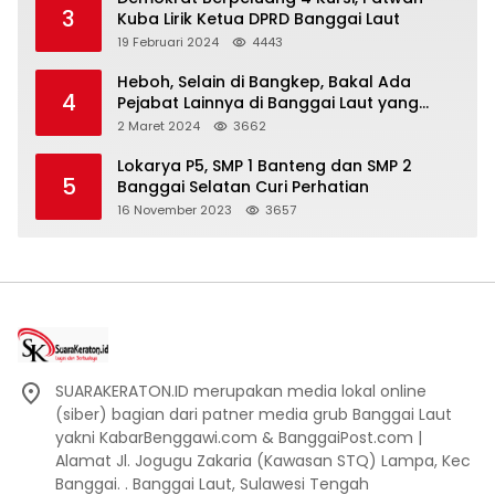
3
Kuba Lirik Ketua DPRD Banggai Laut
19 Februari 2024
4443
Heboh, Selain di Bangkep, Bakal Ada
4
Pejabat Lainnya di Banggai Laut yang
Bakal di Ciduk, Bagini Kata Kapolres!
2 Maret 2024
3662
Lokarya P5, SMP 1 Banteng dan SMP 2
5
Banggai Selatan Curi Perhatian
16 November 2023
3657
SUARAKERATON.ID merupakan media lokal online
(siber) bagian dari patner media grub Banggai Laut
yakni KabarBenggawi.com & BanggaiPost.com |
Alamat Jl. Jogugu Zakaria (Kawasan STQ) Lampa, Kec
Banggai. . Banggai Laut, Sulawesi Tengah