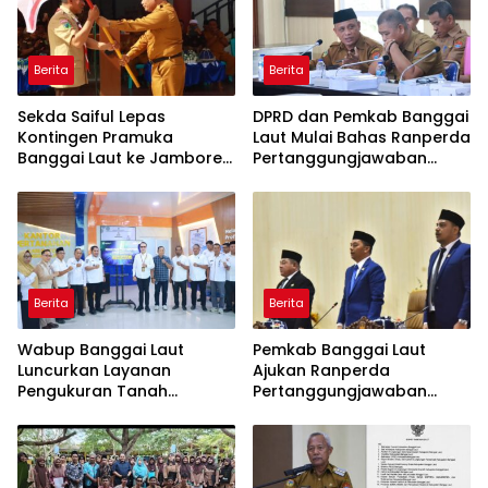
Berita
Berita
Sekda Saiful Lepas
DPRD dan Pemkab Banggai
Kontingen Pramuka
Laut Mulai Bahas Ranperda
Banggai Laut ke Jambore
Pertanggungjawaban
Nasional XII, Titip Pesan
APBD 2025
Jaga Nama Daerah
Berita
Berita
Wabup Banggai Laut
Pemkab Banggai Laut
Luncurkan Layanan
Ajukan Ranperda
Pengukuran Tanah
Pertanggungjawaban
Terjadwal, Permudah
APBD 2025, Realisasi
Akses dan Tingkatkan
Pendapatan Tembus 97,02
Kepastian Hukum
Persen