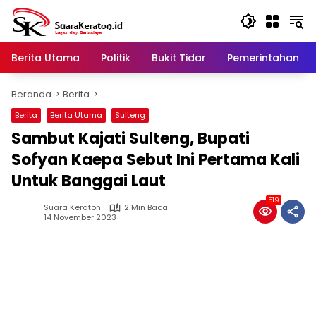
Langsung
ke
konten
Berita Utama
Politik
Bukit Tidar
Pemerintahan
Beranda
Berita
Berita
Berita Utama
Sulteng
Sambut Kajati Sulteng, Bupati
Sofyan Kaepa Sebut Ini Pertama Kali
Untuk Banggai Laut
519
Suara Keraton
2 Min Baca
14 November 2023