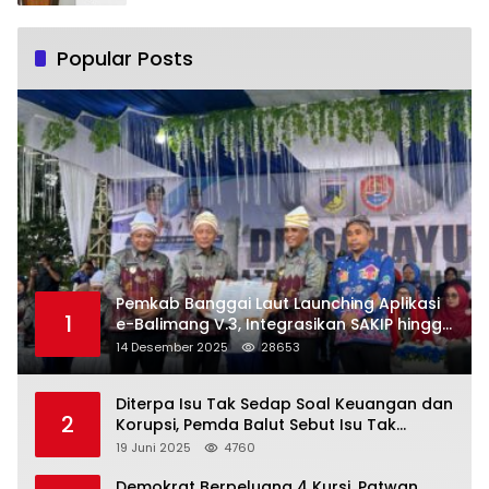
Popular Posts
Pemkab Banggai Laut Launching Aplikasi
1
e-Balimang V.3, Integrasikan SAKIP hingga
Satu Data Layanan Publik
14 Desember 2025
28653
Diterpa Isu Tak Sedap Soal Keuangan dan
2
Korupsi, Pemda Balut Sebut Isu Tak
Berdasar
19 Juni 2025
4760
Demokrat Berpeluang 4 Kursi, Patwan