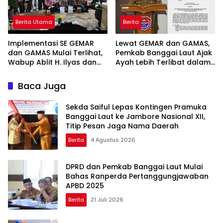
Berita Utama
Berita
Implementasi SE GEMAR
Lewat GEMAR dan GAMAS,
dan GAMAS Mulai Terlihat,
Pemkab Banggai Laut Ajak
Wabup Ablit H. Ilyas dan
Ayah Lebih Terlibat dalam
Para Ayah di Banggai Laut
Pendidikan Anak
Kompak Ambil Rapor Anak
Baca Juga
Sekda Saiful Lepas Kontingen Pramuka
Banggai Laut ke Jambore Nasional XII,
Titip Pesan Jaga Nama Daerah
Berita
4 Agustus 2026
DPRD dan Pemkab Banggai Laut Mulai
Bahas Ranperda Pertanggungjawaban
APBD 2025
Berita
21 Juli 2026