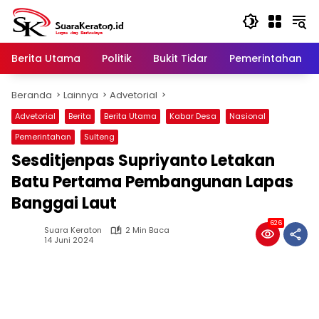
Langsung
ke
konten
Berita Utama
Politik
Bukit Tidar
Pemerintahan
Beranda
Lainnya
Advetorial
Advetorial
Berita
Berita Utama
Kabar Desa
Nasional
Pemerintahan
Sulteng
Sesditjenpas Supriyanto Letakan
Batu Pertama Pembangunan Lapas
Banggai Laut
626
Suara Keraton
2 Min Baca
14 Juni 2024