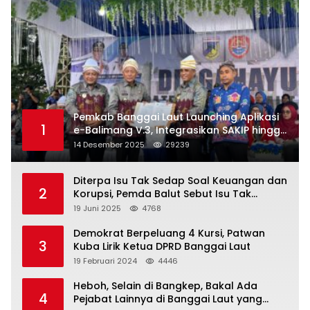
Pemkab Banggai Laut Launching Aplikasi
1
e-Balimang V.3, Integrasikan SAKIP hingga
Satu Data Layanan Publik
14 Desember 2025
29239
Diterpa Isu Tak Sedap Soal Keuangan dan
2
Korupsi, Pemda Balut Sebut Isu Tak
Berdasar
19 Juni 2025
4768
Demokrat Berpeluang 4 Kursi, Patwan
3
Kuba Lirik Ketua DPRD Banggai Laut
19 Februari 2024
4446
Heboh, Selain di Bangkep, Bakal Ada
4
Pejabat Lainnya di Banggai Laut yang