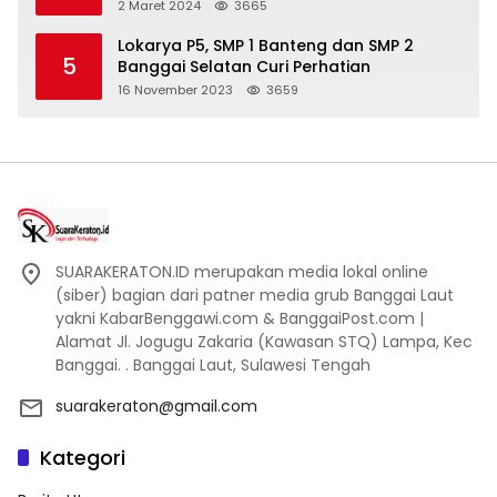
Bakal di Ciduk, Bagini Kata Kapolres!
2 Maret 2024
3665
Lokarya P5, SMP 1 Banteng dan SMP 2
5
Banggai Selatan Curi Perhatian
16 November 2023
3659
SUARAKERATON.ID merupakan media lokal online
(siber) bagian dari patner media grub Banggai Laut
yakni KabarBenggawi.com & BanggaiPost.com |
Alamat Jl. Jogugu Zakaria (Kawasan STQ) Lampa, Kec
Banggai. . Banggai Laut, Sulawesi Tengah
suarakeraton@gmail.com
Kategori