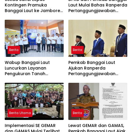
Kontingen Pramuka
Laut Mulai Bahas Ranperda
Banggai Laut ke Jambore
Pertanggungjawaban
Nasional XII, Titip Pesan
APBD 2025
Jaga Nama Daerah
Berita
Berita
Wabup Banggai Laut
Pemkab Banggai Laut
Luncurkan Layanan
Ajukan Ranperda
Pengukuran Tanah
Pertanggungjawaban
Terjadwal, Permudah
APBD 2025, Realisasi
Akses dan Tingkatkan
Pendapatan Tembus 97,02
Kepastian Hukum
Persen
Berita Utama
Berita
Implementasi SE GEMAR
Lewat GEMAR dan GAMAS,
dan GAMAS Mulai Terlihat,
Pemkab Banggai Laut Ajak