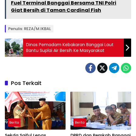
Fuel Terminal Banggai Bersama TNI Polri
Giat Bersih di Taman Cardinal Fish
Penulis: REZA/M.IKBAL
Dinas Pemadam Kebakaran Banggai Laut
Bantu Suplai Air Bersih Ke Masyarakat
Pos Terkait
Berita
Berita
Sekda Saiful Lepas
DPRD dan Pemkab Banggai