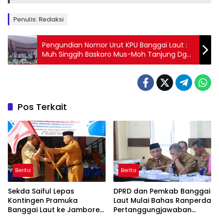
Penulis: Redaksi
Pengundian Nomor Urut KPU Banggai Laut :
Muh Singgih Baskoro Mus-Moh Tanjung Dg
Pawara (1) Sofyan Kaepa-Ablit H.Ilyas (2)
Rusli Banun-Rasis Abdulla (3) Siddin Piadjo-
Kifli Supu (4)
Pos Terkait
Berita
Berita
Sekda Saiful Lepas
DPRD dan Pemkab Banggai
Kontingen Pramuka
Laut Mulai Bahas Ranperda
Banggai Laut ke Jambore
Pertanggungjawaban