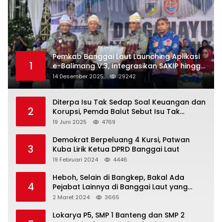
Pemkab Banggai Laut Launching Aplikasi
1
e-Balimang V.3, Integrasikan SAKIP hingga
Satu Data Layanan Publik
14 Desember 2025
29242
Diterpa Isu Tak Sedap Soal Keuangan dan
2
Korupsi, Pemda Balut Sebut Isu Tak
Berdasar
19 Juni 2025
4769
Demokrat Berpeluang 4 Kursi, Patwan
3
Kuba Lirik Ketua DPRD Banggai Laut
19 Februari 2024
4446
Heboh, Selain di Bangkep, Bakal Ada
4
Pejabat Lainnya di Banggai Laut yang
Bakal di Ciduk, Bagini Kata Kapolres!
2 Maret 2024
3665
Lokarya P5, SMP 1 Banteng dan SMP 2