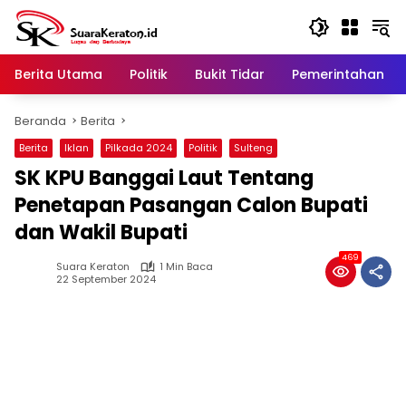
Langsung
ke
konten
Berita Utama
Politik
Bukit Tidar
Pemerintahan
Beranda
Berita
Berita
Iklan
Pilkada 2024
Politik
Sulteng
SK KPU Banggai Laut Tentang
Penetapan Pasangan Calon Bupati
dan Wakil Bupati
469
Suara Keraton
1 Min Baca
22 September 2024