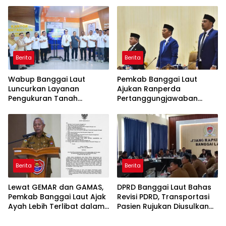
Nasional XII, Titip Pesan
APBD 2025
Jaga Nama Daerah
Berita
Berita
Wabup Banggai Laut
Pemkab Banggai Laut
Luncurkan Layanan
Ajukan Ranperda
Pengukuran Tanah
Pertanggungjawaban
Terjadwal, Permudah
APBD 2025, Realisasi
Akses dan Tingkatkan
Pendapatan Tembus 97,02
Kepastian Hukum
Persen
Berita
Berita
Lewat GEMAR dan GAMAS,
DPRD Banggai Laut Bahas
Pemkab Banggai Laut Ajak
Revisi PDRD, Transportasi
Ayah Lebih Terlibat dalam
Pasien Rujukan Diusulkan
Pendidikan Anak
Ditanggung BPJS